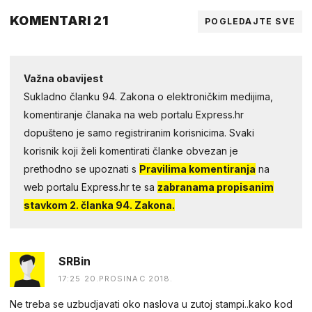
KOMENTARI 21
POGLEDAJTE SVE
Važna obavijest
Sukladno članku 94. Zakona o elektroničkim medijima,
komentiranje članaka na web portalu Express.hr
dopušteno je samo registriranim korisnicima. Svaki
korisnik koji želi komentirati članke obvezan je
prethodno se upoznati s
Pravilima komentiranja
na
web portalu Express.hr te sa
zabranama propisanim
stavkom 2. članka 94. Zakona.
SRBin
17:25 20.PROSINAC 2018.
Ne treba se uzbudjavati oko naslova u zutoj stampi..kako kod