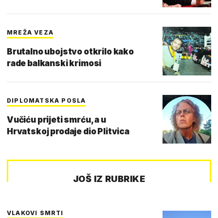
MREŽA VEZA
Brutalno ubojstvo otkrilo kako
rade balkanski krimosi
DIPLOMATSKA POSLA
Vučiću prijeti smrću, a u
Hrvatskoj prodaje dio Plitvica
JOŠ IZ RUBRIKE
VLAKOVI SMRTI