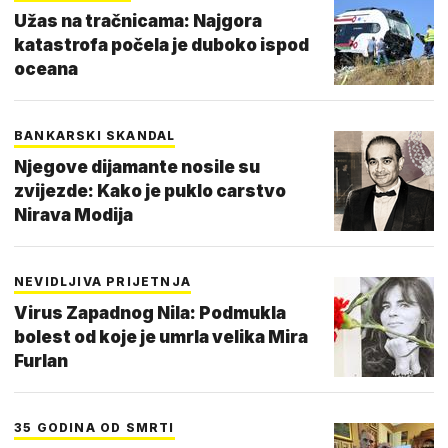
Užas na tračnicama: Najgora
katastrofa počela je duboko ispod
oceana
BANKARSKI SKANDAL
Njegove dijamante nosile su
zvijezde: Kako je puklo carstvo
Nirava Modija
NEVIDLJIVA PRIJETNJA
Virus Zapadnog Nila: Podmukla
bolest od koje je umrla velika Mira
Furlan
35 GODINA OD SMRTI