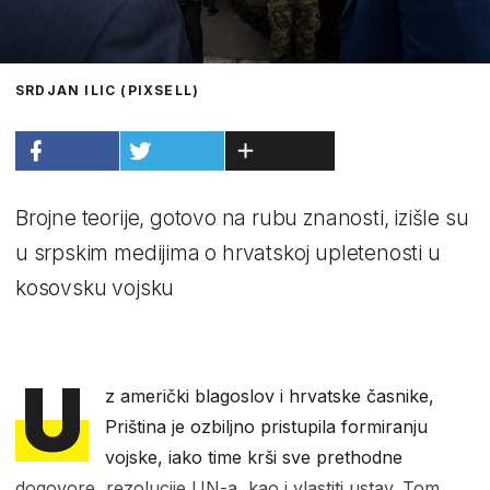
SRDJAN ILIC (PIXSELL)
Brojne teorije, gotovo na rubu znanosti, izišle su
u srpskim medijima o hrvatskoj upletenosti u
kosovsku vojsku
U
z američki blagoslov i hrvatske časnike,
Priština je ozbiljno pristupila formiranju
vojske, iako time krši sve prethodne
dogovore, rezolucije UN-a, kao i vlastiti ustav. Tom