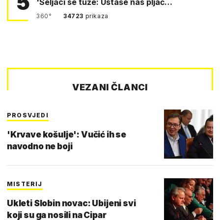
5
'Seljaci se tuže: Ustaše nas pljač…
360°
34723
prikaza
VEZANI ČLANCI
PROSVJEDI
'Krvave košulje': Vučić ih se
navodno ne boji
MISTERIJ
Ukleti Slobin novac: Ubijeni svi
koji su ga nosili na Cipar