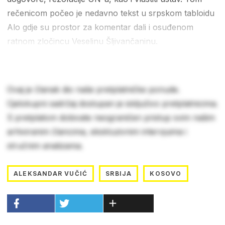
rečenicom počeo je nedavno tekst u srpskom tabloidu
Alo gdje su prostor za komentar dali i osuđenom
ratnom zločincu Veselinu Šljivančaninu.
Ovaj je članak dio naše pretplatničke ponude.
Cjelokupni sadržaj dostupan je isključivo pretplatnicima.
S pretplatom dobivate neograničen pristup svim našim
arhiviranim člancima, ekskluzivnim intervjuima i
stručnim analizama.
ALEKSANDAR VUČIĆ
SRBIJA
KOSOVO