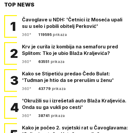
TOP NEWS
FACEBOOKA
Čavoglave u NDH: 'Četnici iz Moseća upali
1
su u selo i pobili obitelj Perković'
360°
119595
prikaza
Krv je curila iz kombija na semaforu pred
2
Splitom: Tko je ubio Blaža Kraljevića?
360°
63551
prikaza
Kako se Stipetiću predao Čedo Bulat:
3
'Tuđman je htio da se prerušim u ženu'
360°
43779
prikaza
'Okružili su i izrešetali auto Blaža Kraljevića.
4
Onda su ga vukli po cesti'
360°
38741
prikaza
Kako je počeo 2. svjetski rat u Čavoglavama: