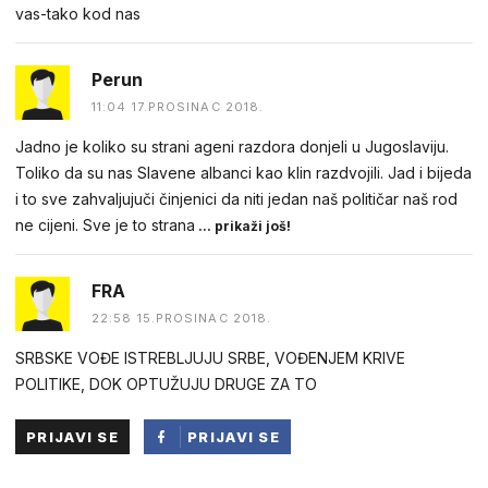
vas-tako kod nas
Perun
11:04 17.PROSINAC 2018.
Jadno je koliko su strani ageni razdora donjeli u Jugoslaviju.
Toliko da su nas Slavene albanci kao klin razdvojili. Jad i bijeda
i to sve zahvaljujuči činjenici da niti jedan naš političar naš rod
ne cijeni. Sve je to strana
... prikaži još!
FRA
22:58 15.PROSINAC 2018.
SRBSKE VOĐE ISTREBLJUJU SRBE, VOĐENJEM KRIVE
POLITIKE, DOK OPTUŽUJU DRUGE ZA TO
PRIJAVI SE
PRIJAVI SE
PUTEM