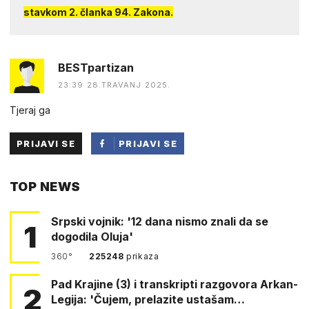
stavkom 2. članka 94. Zakona.
BESTpartizan
23:39 28.TRAVANJ 2025.
Tjeraj ga
PRIJAVI SE
PRIJAVI SE
PUTEM
TOP NEWS
FACEBOOKA
Srpski vojnik: '12 dana nismo znali da se
1
dogodila Oluja'
360°
225248
prikaza
Pad Krajine (3) i transkripti razgovora Arkan-
2
Legija: 'Čujem, prelazite ustašam…