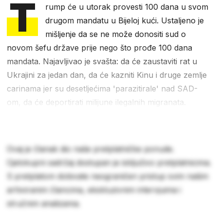
T
rump će u utorak provesti 100 dana u svom
drugom mandatu u Bijeloj kući. Ustaljeno je
mišljenje da se ne može donositi sud o
novom šefu države prije nego što prođe 100 dana
mandata. Najavljivao je svašta: da će zaustaviti rat u
Ukrajini za jedan dan, da će kazniti Kinu i druge zemlje
carinama jer su desetljećima 'parazitirale' nad SAD-
om, da će deportirati milijune ilegalnih migranata.
Ovaj je članak dio naše pretplatničke ponude.
Cjelokupni sadržaj dostupan je isključivo pretplatnicima.
S pretplatom dobivate neograničen pristup svim našim
arhiviranim člancima, ekskluzivnim intervjuima i
stručnim analizama.