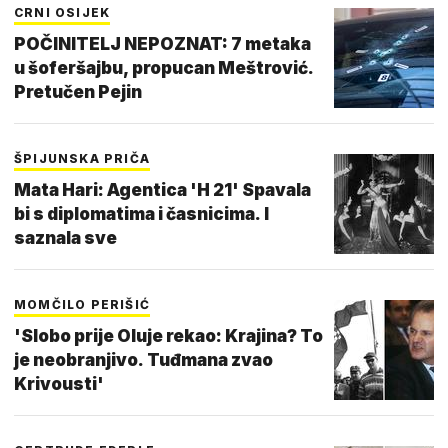
CRNI OSIJEK
POČINITELJ NEPOZNAT: 7 metaka
u šoferšajbu, propucan Meštrović.
Pretučen Pejin
ŠPIJUNSKA PRIČA
Mata Hari: Agentica 'H 21' Spavala
bi s diplomatima i časnicima. I
saznala sve
MOMČILO PERIŠIĆ
'Slobo prije Oluje rekao: Krajina? To
je neobranjivo. Tuđmana zvao
Krivousti'