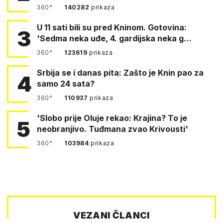
360°
140282
prikaza
U 11 sati bili su pred Kninom. Gotovina:
3
'Sedma neka uđe, 4. gardijska neka g…
360°
123619
prikaza
Srbija se i danas pita: Zašto je Knin pao za
4
samo 24 sata?
360°
110937
prikaza
'Slobo prije Oluje rekao: Krajina? To je
5
neobranjivo. Tuđmana zvao Krivousti'
360°
103984
prikaza
VEZANI ČLANCI