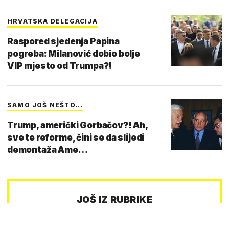
HRVATSKA DELEGACIJA
Raspored sjedenja Papina
pogreba: Milanović dobio bolje
VIP mjesto od Trumpa?!
SAMO JOŠ NEŠTO...
Trump, američki Gorbačov?! Ah,
sve te reforme, čini se da slijedi
demontaža Ame…
JOŠ IZ RUBRIKE