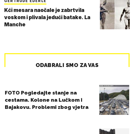
GERTRUDE EDERLE
Kći mesara naočale je zabrtvila
voskom i plivala jedući batake. La
Manche