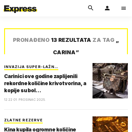
PRONAĐENO
13 REZULTATA
ZA TAG
„
CARINA
”
INVAZIJA SUPER-LAŽN…
Carinici ove godine zaplijenili
rekordne količine krivotvorina, a
kopije su bol…
12:22 01. PROSINAC 2025.
ZLATNE REZERVE
Kina kupila ogromne količine