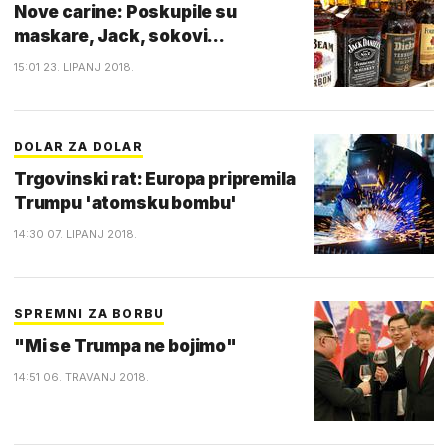
Nove carine: Poskupile su
maskare, Jack, sokovi...
15:01 23. LIPANJ 2018.
DOLAR ZA DOLAR
Trgovinski rat: Europa pripremila
Trumpu 'atomsku bombu'
14:30 07. LIPANJ 2018.
SPREMNI ZA BORBU
"Mi se Trumpa ne bojimo"
14:51 06. TRAVANJ 2018.