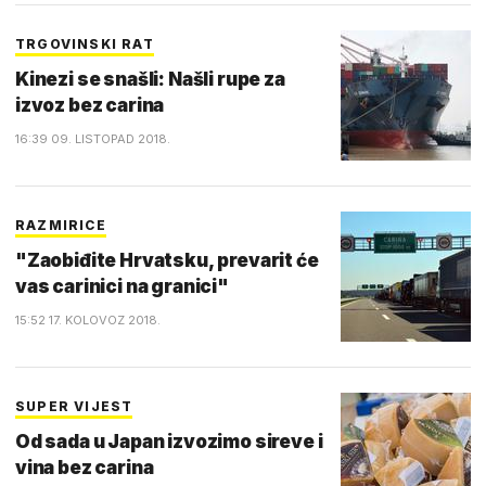
TRGOVINSKI RAT
Kinezi se snašli: Našli rupe za
izvoz bez carina
16:39 09. LISTOPAD 2018.
RAZMIRICE
"Zaobiđite Hrvatsku, prevarit će
vas carinici na granici"
15:52 17. KOLOVOZ 2018.
SUPER VIJEST
Od sada u Japan izvozimo sireve i
vina bez carina