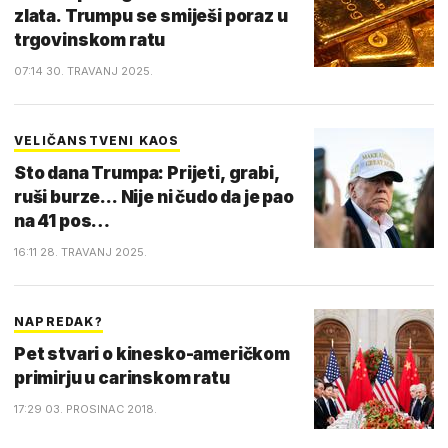
zlata. Trumpu se smiješi poraz u
trgovinskom ratu
07:14 30. TRAVANJ 2025.
VELIČANSTVENI KAOS
Sto dana Trumpa: Prijeti, grabi,
ruši burze... Nije ni čudo da je pao
na 41 pos…
16:11 28. TRAVANJ 2025.
NAPREDAK?
Pet stvari o kinesko-američkom
primirju u carinskom ratu
17:29 03. PROSINAC 2018.