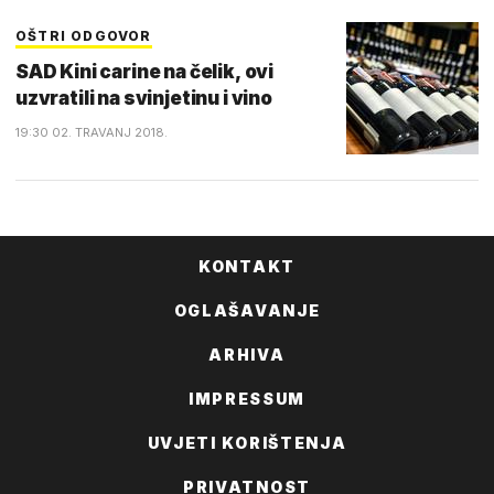
OŠTRI ODGOVOR
SAD Kini carine na čelik, ovi
uzvratili na svinjetinu i vino
19:30 02. TRAVANJ 2018.
KONTAKT
OGLAŠAVANJE
ARHIVA
IMPRESSUM
UVJETI KORIŠTENJA
PRIVATNOST