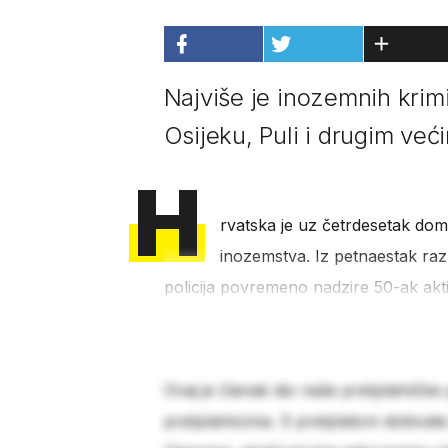
Najviše je inozemnih krimi
Osijeku, Puli i drugim već
H
rvatska je uz četrdesetak do
inozemstva. Iz petnaestak razl
policija povremeno nadzire 50-ak akt
Ovaj je članak dio naše pretplatničke
pretplatnicima. S pretplatom dobivat