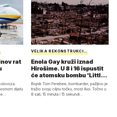
…
VELIKA REKONSTRUKCI…
inov rat
Enola Gay kruži iznad
u
Hirošime. U 8 i 16 ispustit
će atomsku bombu 'Little
Boy'
 kolovoza.
Bojnik Tom Ferebee, bombarder, pažljivo je
nosnom dijelu
tražio svoju ciljnu točku, most Aioi. Točno u
žne…
8 sati, 15 minuta i 15 sekundi…