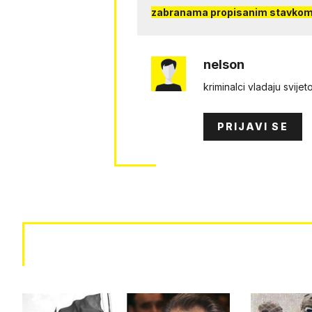
zabranama propisanim stavkom 
nelson
kriminalci vladaju svije
PRIJAVI SE