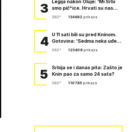
Legija nakon Oluje: 'Mi Srbi
3
smo pič*ice. Hrvati su nas
pomeli!'
360°
134662
prikaza
U 11 sati bili su pred Kninom.
4
Gotovina: 'Sedma neka uđe,
4. gardijska neka g…
360°
123408
prikaza
Srbija se i danas pita: Zašto je
5
Knin pao za samo 24 sata?
360°
110785
prikaza