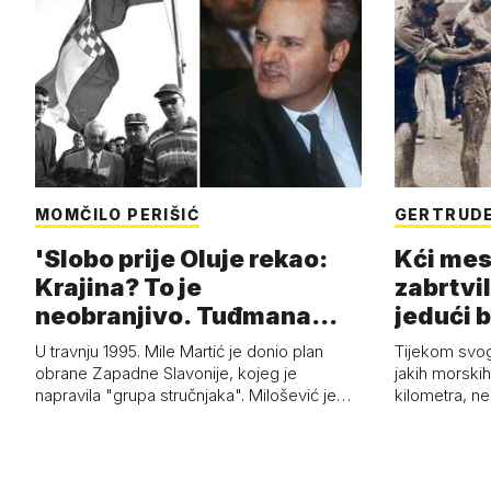
MOMČILO PERIŠIĆ
GERTRUDE
'Slobo prije Oluje rekao:
Kći mes
Krajina? To je
zabrtvil
neobranjivo. Tuđmana
jedući 
zvao Krivousti'
U travnju 1995. Mile Martić je donio plan
Tijekom svo
obrane Zapadne Slavonije, kojeg je
jakih morskih 
napravila "grupa stručnjaka". Milošević je…
kilometra, n