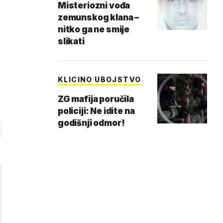
Misteriozni vođa
zemunskog klana –
nitko ga ne smije
slikati
KLICINO UBOJSTVO
ZG mafija poručila
policiji: Ne idite na
godišnji odmor!