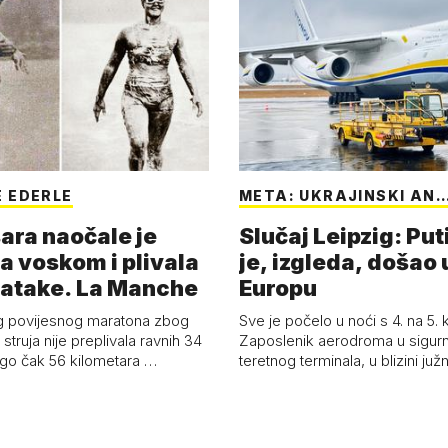
 EDERLE
META: UKRAJINSKI AN
ara naočale je
Slučaj Leipzig: Put
a voskom i plivala
je, izgleda, došao 
batake. La Manche
Europu
g povijesnog maratona zbog
Sve je počelo u noći s 4. na 5.
struja nije preplivala ravnih 34
Zaposlenik aerodroma u sigur
ego čak 56 kilometara …
teretnog terminala, u blizini ju