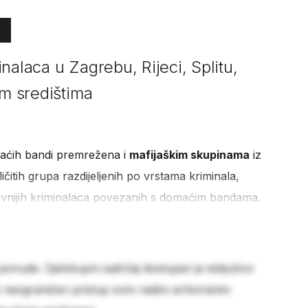
nalaca u Zagrebu, Rijeci, Splitu,
im središtima
maćih bandi premrežena i
mafijaškim skupinama
iz
ičitih grupa razdijeljenih po vrstama kriminala,
ivnijih kriminalaca povezanih s domaćim bandama.
 ponude. Cjelokupni sadržaj dostupan je isključivo
e neograničen pristup svim našim arhiviranim