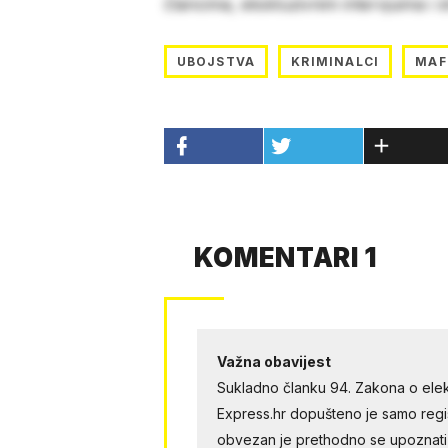
člancima, ekskluzivnim intervjuima i 
UBOJSTVA
KRIMINALCI
MAF
KOMENTARI 1
Važna obavijest
Sukladno članku 94. Zakona o elek
Express.hr dopušteno je samo regist
obvezan je prethodno se upoznati