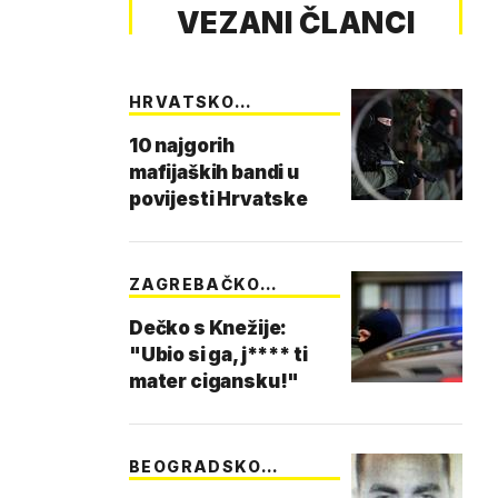
VEZANI ČLANCI
HRVATSKO
PODZEMLJE
10 najgorih
mafijaških bandi u
povijesti Hrvatske
ZAGREBAČKO
PODZEMLJE
Dečko s Knežije:
"Ubio si ga, j**** ti
mater cigansku!"
BEOGRADSKO
PODZEMLJE