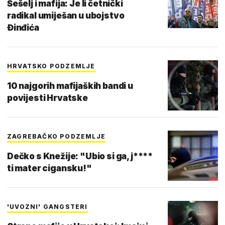
Šešelj i mafija: Je li četnički
radikal umiješan u ubojstvo
Đinđića
HRVATSKO PODZEMLJE
10 najgorih mafijaških bandi u
povijesti Hrvatske
ZAGREBAČKO PODZEMLJE
Dečko s Knežije: "Ubio si ga, j****
ti mater cigansku!"
'UVOZNI' GANGSTERI