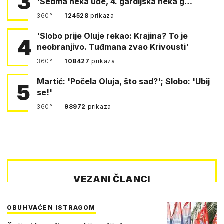
3
'Sedma neka uđe, 4. gardijska neka g…
360°
124528
prikaza
'Slobo prije Oluje rekao: Krajina? To je
4
neobranjivo. Tuđmana zvao Krivousti'
360°
108427
prikaza
Martić: 'Počela Oluja, što sad?'; Slobo: 'Ubij
5
se!'
360°
98972
prikaza
VEZANI ČLANCI
OBUHVAĆEN ISTRAGOM