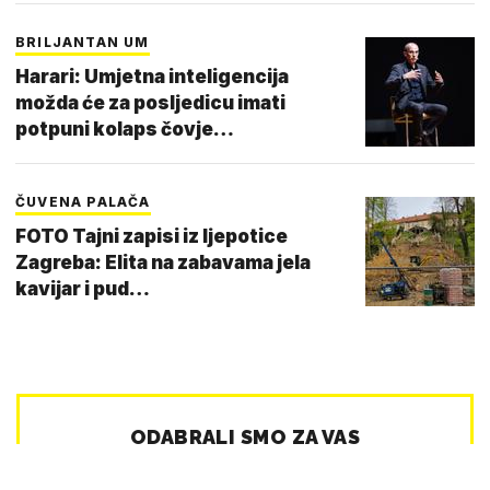
BRILJANTAN UM
Harari: Umjetna inteligencija
možda će za posljedicu imati
potpuni kolaps čovje…
ČUVENA PALAČA
FOTO Tajni zapisi iz ljepotice
Zagreba: Elita na zabavama jela
kavijar i pud…