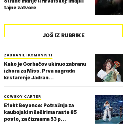
Strane mafije u Hrvatskoj: Imaju i
tajne zatvore
JOŠ IZ RUBRIKE
ZABRANILI KOMUNISTI
Kako je Gorbačov ukinuo zabranu
izbora za Miss. Prva nagrada
krstarenje Jadran…
COWBOY CARTER
Efekt Beyonce: Potražnja za
kaubojskim šeširima raste 85
posto, za čizmama 53 p…