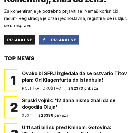
Za komentiranje je potrebno prijaviti se. Nemaš korisnički
račun? Registracija je brza i jednostavna, registriraj se i uključi
se u raspravu.
PRIJAVI SE
PRIJAVI SE
PUTEM
TOP NEWS
FACEBOOKA
Ovako bi SFRJ izgledala da se ostvario Titov
1
plan: Od Klagenfurta do Istanbula!
POLITIKA I DRUŠTVO
282373
prikaza
Srpski vojnik: '12 dana nismo znali da se
2
dogodila Oluja'
360°
226386
prikaza
U 11 sati bili su pred Kninom. Gotovina: