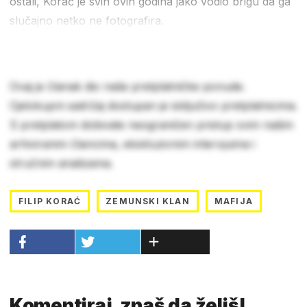
ostali, Korać je svih ovih godina jako vodio brigu da ga
slučajno netko ne fotografira.
Ovaj je članak dio naše pretplatničke ponude.
Cjelokupni sadržaj dostupan je isključivo pretplatnicima.
S pretplatom dobivate neograničen pristup svim našim
arhiviranim člancima, ekskluzivnim intervjuima i
stručnim analizama.
FILIP KORAĆ
ZEMUNSKI KLAN
MAFIJA
Komentiraj, znaš da želiš!