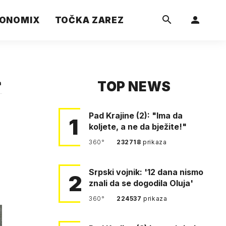
ONOMIX
TOČKA ZAREZ
TOP NEWS
a
Pad Krajine (2): "Ima da
1
koljete, a ne da bježite!"
360°
232718
prikaza
Srpski vojnik: '12 dana nismo
2
znali da se dogodila Oluja'
360°
224537
prikaza