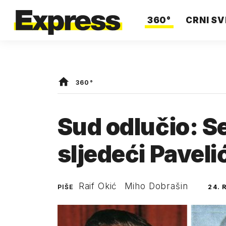
360°
CRNI SV
360°
Sud odlučio: S
sljedeći Paveli
Raif Okić
Miho Dobrašin
PIŠE
24. 