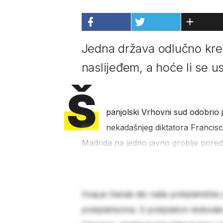
Jedna država odlučno kreć
naslijeđem, a hoće li se 
Š
panjolski Vrhovni sud odobrio 
nekadašnjeg diktatora Francis
Madrida na jedno javno groblje pored
Ovaj je članak dio naše pretplatničke
pretplatnicima. S pretplatom dobivat