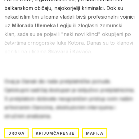
balkanskom običaju, najokorjeliji kriminalci. Dok su
nekad istim tim ulicama vladali bivši profesionalni vojnici
uz
Milorada Ulemeka Legiju
ili zloglasni zemunski
klan, sada su se pojavili "neki novi klinci" okupljeni po
četvrtima crnogorske luke Kotora. Danas su to klanovi
ponikli na ulicama
Škavara i Kavača
.
Ovaj je članak dio naše pretplatničke ponude.
Cjelokupni sadržaj dostupan je isključivo pretplatnicima.
S pretplatom dobivate neograničen pristup svim našim
arhiviranim člancima, ekskluzivnim intervjuima i
stručnim analizama.
DROGA
KRIJUMČARENJE
MAFIJA