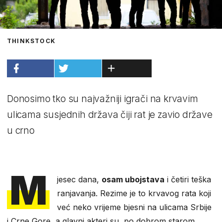
THINKSTOCK
Donosimo tko su najvažniji igrači na krvavim
ulicama susjednih država čiji rat je zavio države
u crno
M
jesec dana,
osam ubojstava
i četiri teška
ranjavanja. Rezime je to krvavog rata koji
već neko vrijeme bjesni na ulicama Srbije
i Crne Gore, a glavni akteri su, po dobrom starom