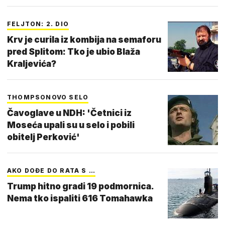
FELJTON: 2. DIO
Krv je curila iz kombija na semaforu
pred Splitom: Tko je ubio Blaža
Kraljevića?
THOMPSONOVO SELO
Čavoglave u NDH: 'Četnici iz
Moseća upali su u selo i pobili
obitelj Perković'
AKO DOĐE DO RATA S …
Trump hitno gradi 19 podmornica.
Nema tko ispaliti 616 Tomahawka