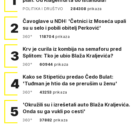
1
POLITIKA I DRUŠTVO
284308
prikaza
Čavoglave u NDH: 'Četnici iz Moseća upali
2
su u selo i pobili obitelj Perković'
360°
118704
prikaza
Krv je curila iz kombija na semaforu pred
3
Splitom: Tko je ubio Blaža Kraljevića?
360°
60944
prikaza
Kako se Stipetiću predao Čedo Bulat:
4
'Tuđman je htio da se prerušim u ženu'
360°
43253
prikaza
'Okružili su i izrešetali auto Blaža Kraljevića.
5
Onda su ga vukli po cesti'
360°
37882
prikaza