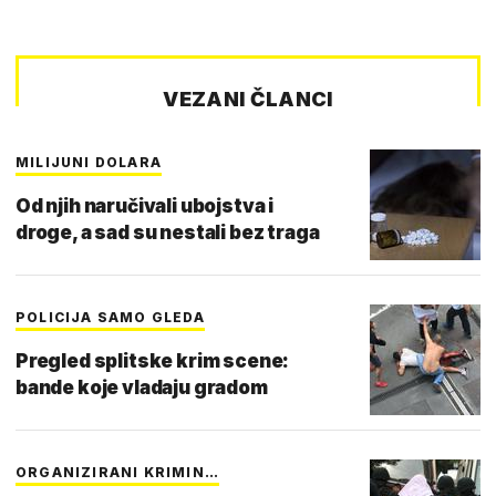
VEZANI ČLANCI
MILIJUNI DOLARA
Od njih naručivali ubojstva i
droge, a sad su nestali bez traga
POLICIJA SAMO GLEDA
Pregled splitske krim scene:
bande koje vladaju gradom
ORGANIZIRANI KRIMIN…