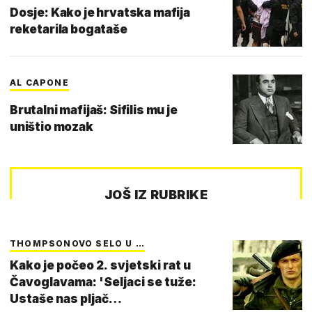
Dosje: Kako je hrvatska mafija
reketarila bogataše
AL CAPONE
Brutalni mafijaš: Sifilis mu je
uništio mozak
JOŠ IZ RUBRIKE
THOMPSONOVO SELO U …
Kako je počeo 2. svjetski rat u
Čavoglavama: 'Seljaci se tuže:
Ustaše nas pljač…