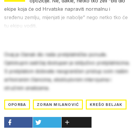
opozicije. Ne, dakle, netko tko želi “biti dio
ekipe koja će od Hrvatske napraviti normalnu i
sređenu zemlju, mijenjati je nabolje” nego netko tko će
tu ekipu voditi.
Ovaj je članak dio naše pretplatničke ponude.
Cjelokupni sadržaj dostupan je isključivo pretplatnicima.
S pretplatom dobivate neograničen pristup svim našim
arhiviranim člancima, ekskluzivnim intervjuima i
stručnim analizama.
OPORBA
ZORAN MILANOVIĆ
KREŠO BELJAK