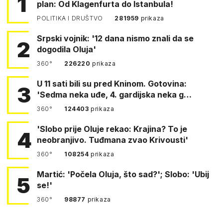
1
plan: Od Klagenfurta do Istanbula!
POLITIKA I DRUŠTVO
281959
prikaza
Srpski vojnik: '12 dana nismo znali da se
2
dogodila Oluja'
360°
226220
prikaza
U 11 sati bili su pred Kninom. Gotovina:
3
'Sedma neka uđe, 4. gardijska neka g…
360°
124403
prikaza
'Slobo prije Oluje rekao: Krajina? To je
4
neobranjivo. Tuđmana zvao Krivousti'
360°
108254
prikaza
Martić: 'Počela Oluja, što sad?'; Slobo: 'Ubij
5
se!'
360°
98877
prikaza