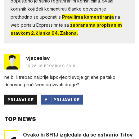
dopušteno je samo registriranim korisnicima. Svaki
korisnik koji želi komentirati članke obvezan je
prethodno se upoznati s
Pravilima komentiranja
na
web portalu Express.hr te sa
zabranama propisanim
stavkom 2. članka 94. Zakona.
vjaceslav
16:28 18.PROSINAC 2018.
ne bi li trebao najprije ispovjediti svoje grijehe pa tako
duhovno pročišćen prozivati druge?
PRIJAVI SE
PRIJAVI SE
PUTEM
TOP NEWS
FACEBOOKA
Ovako bi SFRJ izgledala da se ostvario Titov