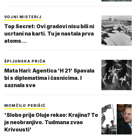
VOJNI MISTERIJ
Top Secret: Ovi gradovi nisu bili ni
ucrtani na karti. Tu je nastala prva
atoms…
ŠPIJUNSKA PRIČA
Mata Hari: Agentica 'H 21' Spavala
bi s diplomatima i časnicima. I
saznala sve
MOMČILO PERIŠIĆ
'Slobo prije Oluje rekao: Krajina? To
je neobranjivo. Tuđmana zvao
Krivousti'