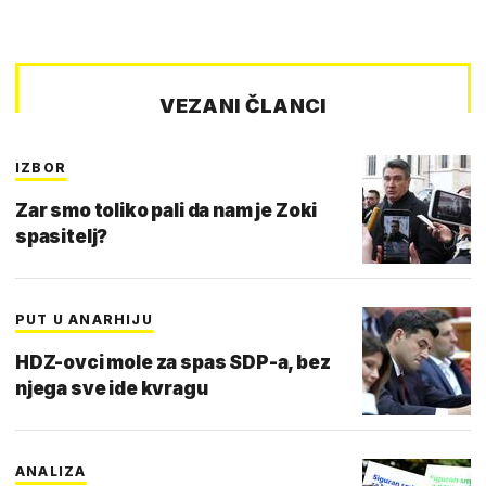
VEZANI ČLANCI
IZBOR
Zar smo toliko pali da nam je Zoki
spasitelj?
PUT U ANARHIJU
HDZ-ovci mole za spas SDP-a, bez
njega sve ide kvragu
ANALIZA