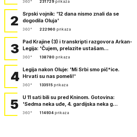
360°
231729
prikaza
Srpski vojnik: '12 dana nismo znali da se
2
dogodila Oluja'
360°
222960
prikaza
Pad Krajine (3) i transkripti razgovora Arkan-
3
Legija: 'Čujem, prelazite ustašam…
360°
138780
prikaza
Legija nakon Oluje: 'Mi Srbi smo pič*ice.
4
Hrvati su nas pomeli!'
360°
133515
prikaza
U 11 sati bili su pred Kninom. Gotovina:
5
'Sedma neka uđe, 4. gardijska neka g…
360°
114934
prikaza