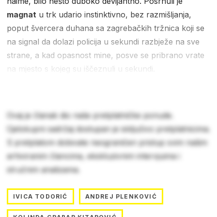
naime, bilo nešto duboko devijantno. Posrnuli je
magnat
u trk udario instinktivno, bez razmišljanja,
poput švercera duhana sa zagrebačkih tržnica koji se
na signal da dolazi policija u sekundi razbježe na sve
strane, a kad opasnost mine, posve se pribrano vrate
na mjesto s kojeg su iščeznuli u sekundi.
Ovaj je članak dio naše pretplatničke ponude.
Cjelokupni sadržaj dostupan je isključivo pretplatnicima.
S pretplatom dobivate neograničen pristup svim našim
arhiviranim člancima, ekskluzivnim intervjuima i
stručnim analizama.
IVICA TODORIĆ
ANDREJ PLENKOVIĆ