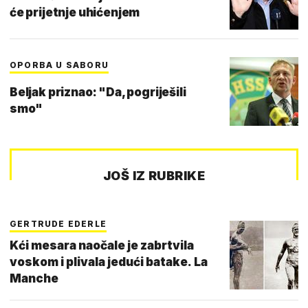
će prijetnje uhićenjem
OPORBA U SABORU
Beljak priznao: "Da, pogriješili
smo"
JOŠ IZ RUBRIKE
GERTRUDE EDERLE
Kći mesara naočale je zabrtvila
voskom i plivala jedući batake. La
Manche