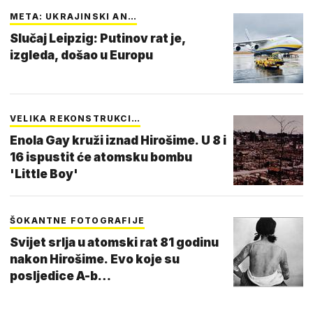
META: UKRAJINSKI AN…
Slučaj Leipzig: Putinov rat je,
izgleda, došao u Europu
VELIKA REKONSTRUKCI…
Enola Gay kruži iznad Hirošime. U 8 i
16 ispustit će atomsku bombu
'Little Boy'
ŠOKANTNE FOTOGRAFIJE
Svijet srlja u atomski rat 81 godinu
nakon Hirošime. Evo koje su
posljedice A-b…