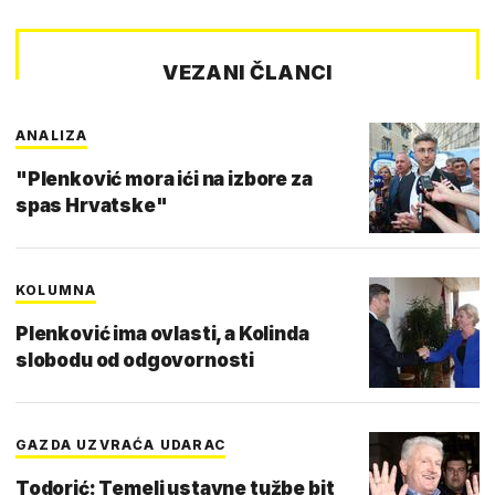
VEZANI ČLANCI
ANALIZA
"Plenković mora ići na izbore za
spas Hrvatske"
KOLUMNA
Plenković ima ovlasti, a Kolinda
slobodu od odgovornosti
GAZDA UZVRAĆA UDARAC
Todorić: Temelj ustavne tužbe bit