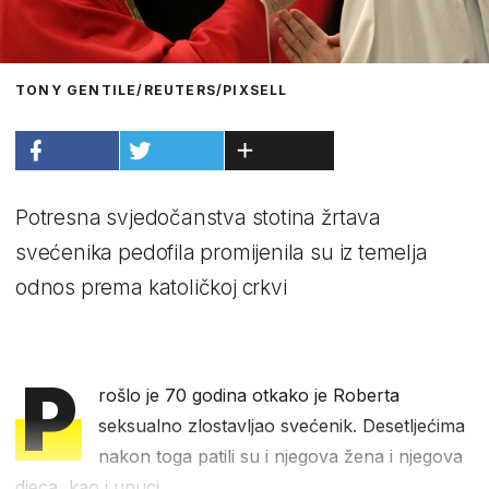
TONY GENTILE/REUTERS/PIXSELL
Potresna svjedočanstva stotina žrtava
svećenika pedofila promijenila su iz temelja
odnos prema katoličkoj crkvi
P
rošlo je 70 godina otkako je Roberta
seksualno zlostavljao svećenik. Desetljećima
nakon toga patili su i njegova žena i njegova
djeca, kao i unuci.