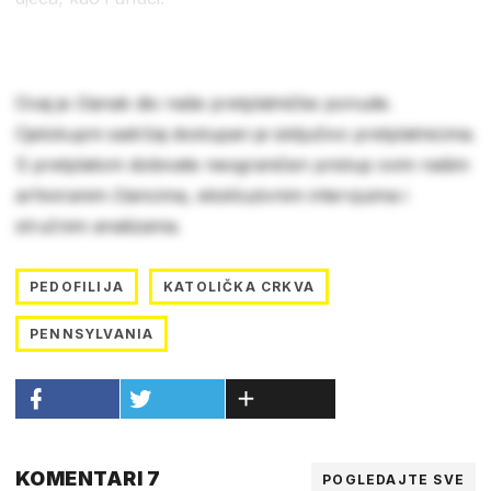
Ovaj je članak dio naše pretplatničke ponude.
Cjelokupni sadržaj dostupan je isključivo pretplatnicima.
S pretplatom dobivate neograničen pristup svim našim
arhiviranim člancima, ekskluzivnim intervjuima i
stručnim analizama.
PEDOFILIJA
KATOLIČKA CRKVA
PENNSYLVANIA
KOMENTARI 7
POGLEDAJTE SVE