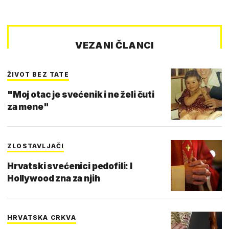
VEZANI ČLANCI
ŽIVOT BEZ TATE
"Moj otac je svećenik i ne želi čuti
za mene"
ZLOSTAVLJAČI
Hrvatski svećenici pedofili: I
Hollywood zna za njih
HRVATSKA CRKVA