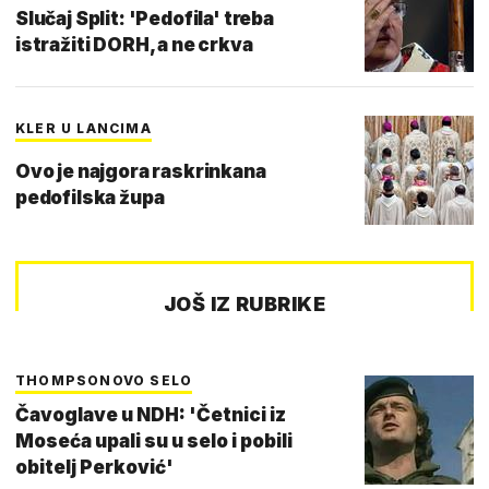
Slučaj Split: 'Pedofila' treba
istražiti DORH, a ne crkva
KLER U LANCIMA
Ovo je najgora raskrinkana
pedofilska župa
JOŠ IZ RUBRIKE
THOMPSONOVO SELO
Čavoglave u NDH: 'Četnici iz
Moseća upali su u selo i pobili
obitelj Perković'