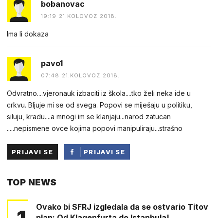
bobanovac
19:19 21.KOLOVOZ 2018.
Ima li dokaza
pavo1
07:48 21.KOLOVOZ 2018.
Odvratno....vjeronauk izbaciti iz škola....tko želi neka ide u
crkvu. Bljuje mi se od svega. Popovi se miješaju u politiku,
siluju, kradu....a mnogi im se klanjaju...narod zatucan
.....nepismene ovce kojima popovi manipuliraju...strašno
PRIJAVI SE
PRIJAVI SE
PUTEM
TOP NEWS
FACEBOOKA
Ovako bi SFRJ izgledala da se ostvario Titov
1
plan: Od Klagenfurta do Istanbula!