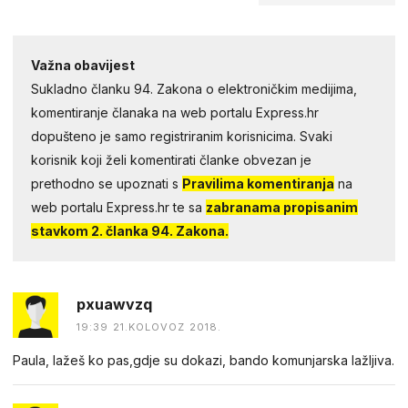
Važna obavijest
Sukladno članku 94. Zakona o elektroničkim medijima,
komentiranje članaka na web portalu Express.hr
dopušteno je samo registriranim korisnicima. Svaki
korisnik koji želi komentirati članke obvezan je
prethodno se upoznati s
Pravilima komentiranja
na
web portalu Express.hr te sa
zabranama propisanim
stavkom 2. članka 94. Zakona.
pxuawvzq
19:39 21.KOLOVOZ 2018.
Paula, lažeš ko pas,gdje su dokazi, bando komunjarska lažljiva.