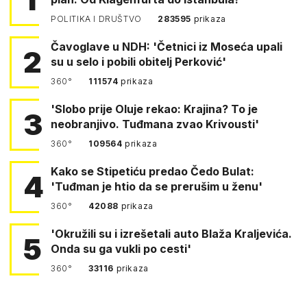
POLITIKA I DRUŠTVO
283595
prikaza
Čavoglave u NDH: 'Četnici iz Moseća upali
2
su u selo i pobili obitelj Perković'
360°
111574
prikaza
'Slobo prije Oluje rekao: Krajina? To je
3
neobranjivo. Tuđmana zvao Krivousti'
360°
109564
prikaza
Kako se Stipetiću predao Čedo Bulat:
4
'Tuđman je htio da se prerušim u ženu'
360°
42088
prikaza
'Okružili su i izrešetali auto Blaža Kraljevića.
5
Onda su ga vukli po cesti'
360°
33116
prikaza