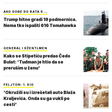
AKO DOĐE DO RATA S …
Trump hitno gradi 19 podmornica.
Nema tko ispaliti 616 Tomahawka
GENERAL I DŽENTLMEN
Kako se Stipetiću predao Čedo
Bulat: 'Tuđman je htio da se
prerušim u ženu'
FELJTON: 1. DIO
'Okružili su i izrešetali auto Blaža
Kraljevića. Onda su ga vukli po
cesti'