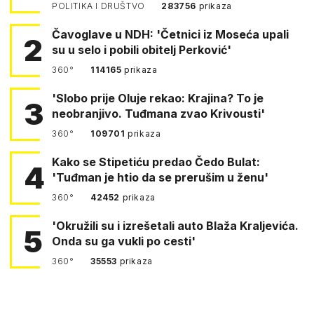
POLITIKA I DRUŠTVO
283756
prikaza
Čavoglave u NDH: 'Četnici iz Moseća upali
2
su u selo i pobili obitelj Perković'
360°
114165
prikaza
'Slobo prije Oluje rekao: Krajina? To je
3
neobranjivo. Tuđmana zvao Krivousti'
360°
109701
prikaza
Kako se Stipetiću predao Čedo Bulat:
4
'Tuđman je htio da se prerušim u ženu'
360°
42452
prikaza
'Okružili su i izrešetali auto Blaža Kraljevića.
5
Onda su ga vukli po cesti'
360°
35553
prikaza