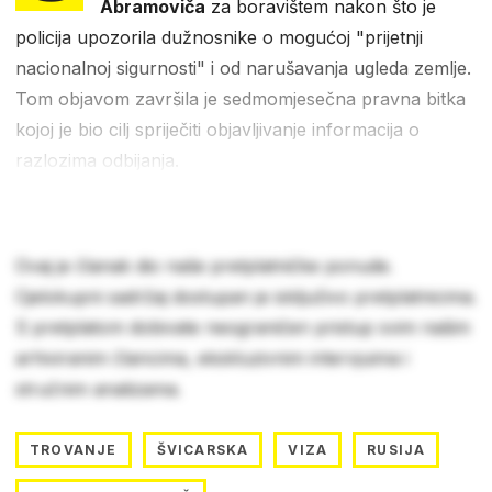
Abramoviča
za boravištem nakon što je
policija upozorila dužnosnike o mogućoj "prijetnji
nacionalnoj sigurnosti" i od narušavanja ugleda zemlje.
Tom objavom završila je sedmomjesečna pravna bitka
kojoj je bio cilj spriječiti objavljivanje informacija o
razlozima odbijanja.
Ovaj je članak dio naše pretplatničke ponude.
Cjelokupni sadržaj dostupan je isključivo pretplatnicima.
S pretplatom dobivate neograničen pristup svim našim
arhiviranim člancima, ekskluzivnim intervjuima i
stručnim analizama.
TROVANJE
ŠVICARSKA
VIZA
RUSIJA