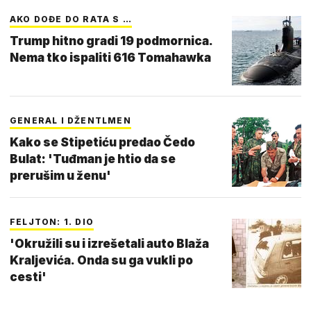
AKO DOĐE DO RATA S …
Trump hitno gradi 19 podmornica.
Nema tko ispaliti 616 Tomahawka
GENERAL I DŽENTLMEN
Kako se Stipetiću predao Čedo
Bulat: 'Tuđman je htio da se
prerušim u ženu'
FELJTON: 1. DIO
'Okružili su i izrešetali auto Blaža
Kraljevića. Onda su ga vukli po
cesti'