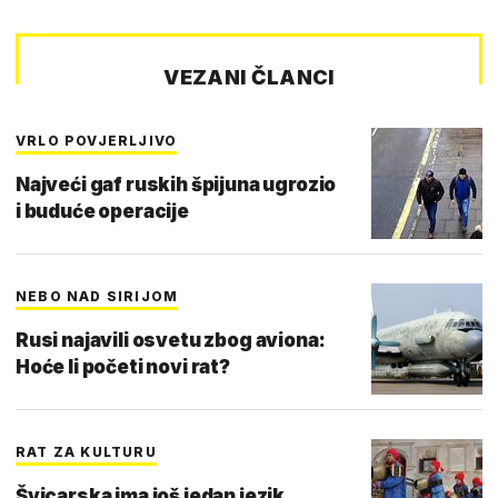
VEZANI ČLANCI
VRLO POVJERLJIVO
Najveći gaf ruskih špijuna ugrozio
i buduće operacije
NEBO NAD SIRIJOM
Rusi najavili osvetu zbog aviona:
Hoće li početi novi rat?
RAT ZA KULTURU
Švicarska ima još jedan jezik,