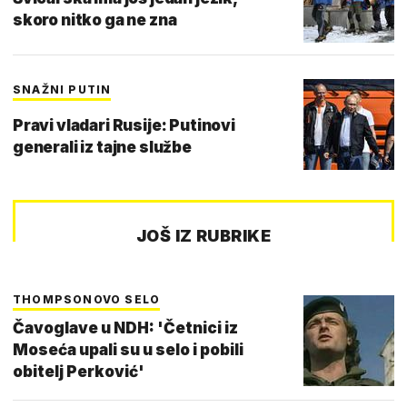
skoro nitko ga ne zna
SNAŽNI PUTIN
Pravi vladari Rusije: Putinovi
generali iz tajne službe
JOŠ IZ RUBRIKE
THOMPSONOVO SELO
Čavoglave u NDH: 'Četnici iz
Moseća upali su u selo i pobili
obitelj Perković'