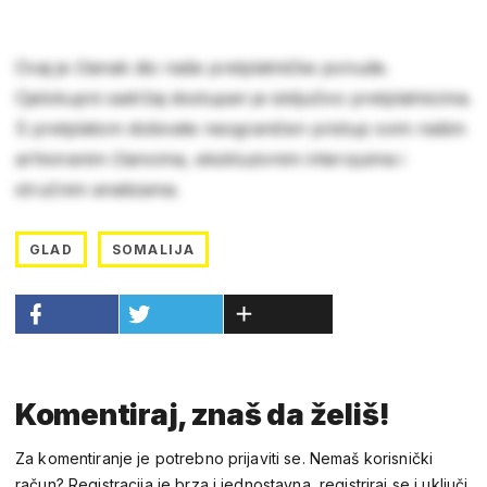
Ovaj je članak dio naše pretplatničke ponude.
Cjelokupni sadržaj dostupan je isključivo pretplatnicima.
S pretplatom dobivate neograničen pristup svim našim
arhiviranim člancima, ekskluzivnim intervjuima i
stručnim analizama.
GLAD
SOMALIJA
Komentiraj, znaš da želiš!
Za komentiranje je potrebno prijaviti se. Nemaš korisnički
račun? Registracija je brza i jednostavna, registriraj se i uključi