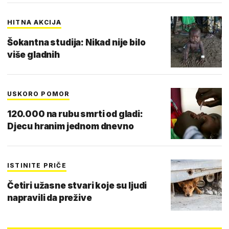
HITNA AKCIJA
Šokantna studija: Nikad nije bilo
više gladnih
USKORO POMOR
120.000 na rubu smrti od gladi:
Djecu hranim jednom dnevno
ISTINITE PRIČE
Četiri užasne stvari koje su ljudi
napravili da prežive