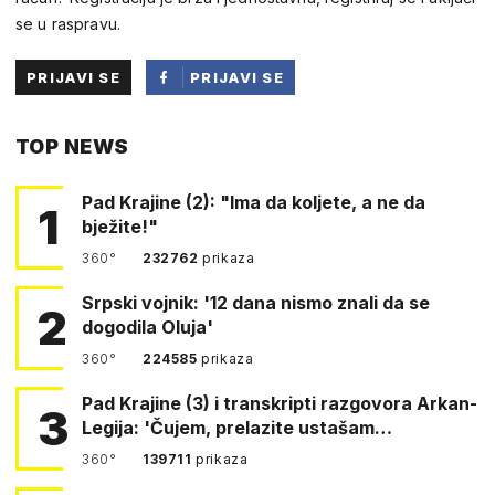
se u raspravu.
PRIJAVI SE
PRIJAVI SE
PUTEM
TOP NEWS
FACEBOOKA
Pad Krajine (2): "Ima da koljete, a ne da
1
bježite!"
360°
232762
prikaza
Srpski vojnik: '12 dana nismo znali da se
2
dogodila Oluja'
360°
224585
prikaza
Pad Krajine (3) i transkripti razgovora Arkan-
3
Legija: 'Čujem, prelazite ustašam…
360°
139711
prikaza