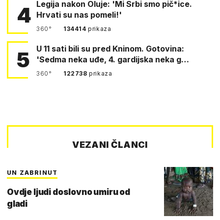
Legija nakon Oluje: 'Mi Srbi smo pič*ice.
4
Hrvati su nas pomeli!'
360°
134414
prikaza
U 11 sati bili su pred Kninom. Gotovina:
5
'Sedma neka uđe, 4. gardijska neka g…
360°
122738
prikaza
VEZANI ČLANCI
UN ZABRINUT
Ovdje ljudi doslovno umiru od
gladi