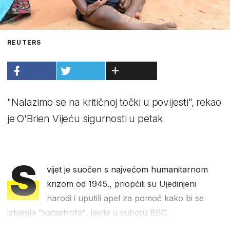
REUTERS
"Nalazimo se na kritičnoj točki u povijesti", rekao
je O'Brien Vijeću sigurnosti u petak
S
vijet je suočen s najvećom humanitarnom
krizom od 1945., priopćili su Ujedinjeni
narodi i uputili apel za pomoć kako bi se
izbjegla "katastrofa", javlja u subotu BBC.