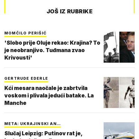
JOŠ IZ RUBRIKE
MOMČILO PERIŠIĆ
'Slobo prije Oluje rekao: Krajina? To
je neobranjivo. Tuđmana zvao
Krivousti'
GERTRUDE EDERLE
Kći mesara naočale je zabrtvila
voskom i plivala jedući batake. La
Manche
META: UKRAJINSKI AN…
Slučaj Leipzig: Putinov rat je,