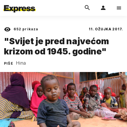
652
prikaza
11. OŽUJKA 2017.
"Svijet je pred najvećom
krizom od 1945. godine"
Hina
PIŠE