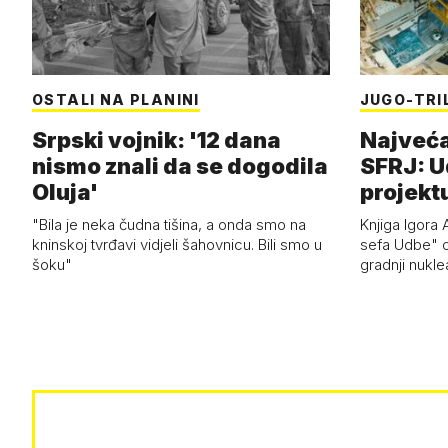
OSTALI NA PLANINI
JUGO-TRI
Srpski vojnik: '12 dana
Najveća
nismo znali da se dogodila
SFRJ: U
Oluja'
projekt
"Bila je neka čudna tišina, a onda smo na
Knjiga Igora A
kninskoj tvrđavi vidjeli šahovnicu. Bili smo u
sefa Udbe" o
šoku"
gradnji nukle