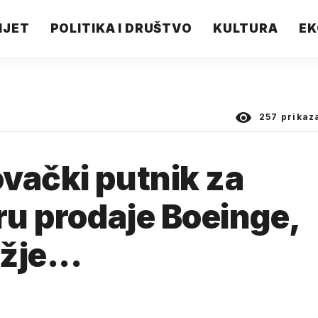
IJET
POLITIKA I DRUŠTVO
KULTURA
EK
257
prikaz
vački putnik za
ru prodaje Boeinge,
žje...