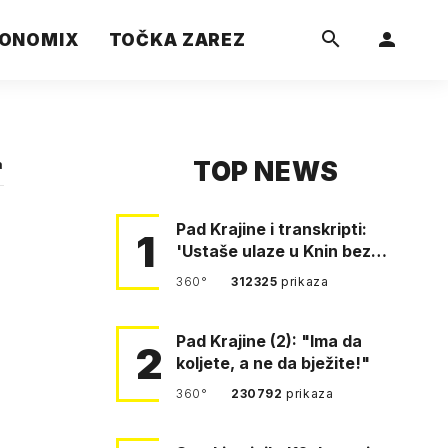
ONOMIX
TOČKA ZAREZ
TOP NEWS
a
Pad Krajine i transkripti:
1
'Ustaše ulaze u Knin bez
borbe. Mile, ovo je bežanij…
360°
312325
prikaza
Pad Krajine (2): "Ima da
2
koljete, a ne da bježite!"
360°
230792
prikaza