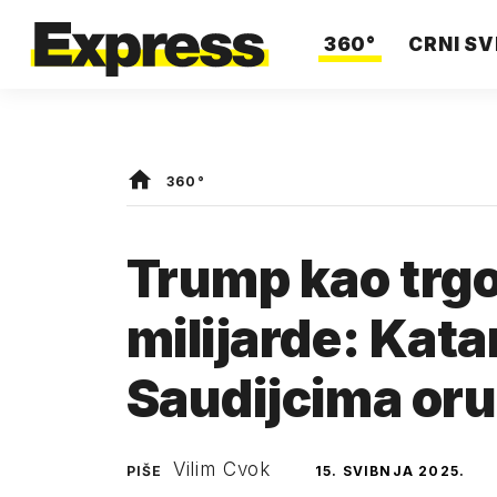
360°
CRNI SV
360°
Trump kao trgo
milijarde: Kata
Saudijcima oru
Vilim Cvok
PIŠE
15. SVIBNJA 2025.