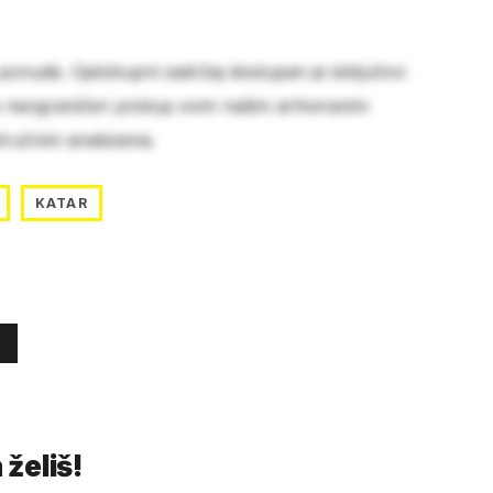
 ponude. Cjelokupni sadržaj dostupan je isključivo
e neograničen pristup svim našim arhiviranim
stručnim analizama.
KATAR
 želiš!