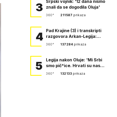
Srpski vojnik: '12 dana nismo
3
znali da se dogodila Oluja'
360°
211587
prikaza
Pad Krajine (3) i transkripti
4
razgovora Arkan-Legija:
'Čujem, prelazite ustašam…
360°
137284
prikaza
Legija nakon Oluje: 'Mi Srbi
5
smo pič*ice. Hrvati su nas
pomeli!'
360°
132133
prikaza