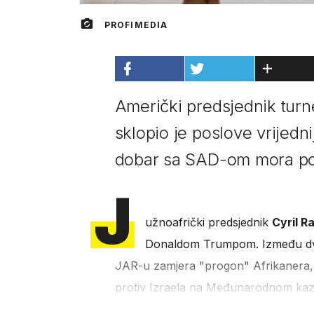
PROFIMEDIA
Američki predsjednik turn
sklopio je poslove vrijedni
dobar sa SAD-om mora po
J
užnoafrički predsjednik
Cyril 
Donaldom Trumpom. Između dvije
JAR-u zamjera "progon" Afrikanera, p
protiv Izraela na Međunarodnom ka