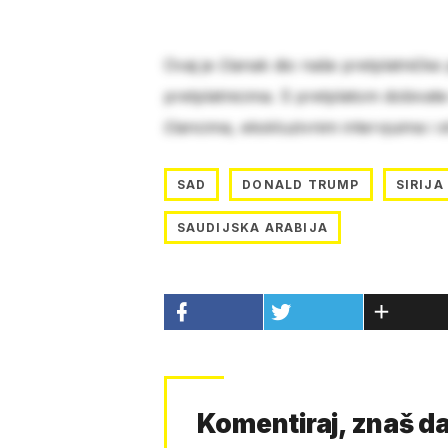
Ovaj je članak dio naše pretplatničke
pretplatnicima. S pretplatom dobivat
člancima, ekskluzivnim intervjuima i 
SAD
DONALD TRUMP
SIRIJA
SAUDIJSKA ARABIJA
Komentiraj, znaš da