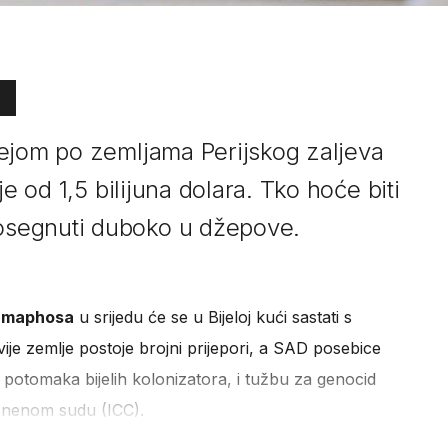
ejom po zemljama Perijskog zaljeva
je od 1,5 bilijuna dolara. Tko hoće biti
segnuti duboko u džepove.
Ramaphosa
u srijedu će se u Bijeloj kući sastati s
 zemlje postoje brojni prijepori, a SAD posebice
otomaka bijelih kolonizatora, i tužbu za genocid
znenom sudu (ICC).