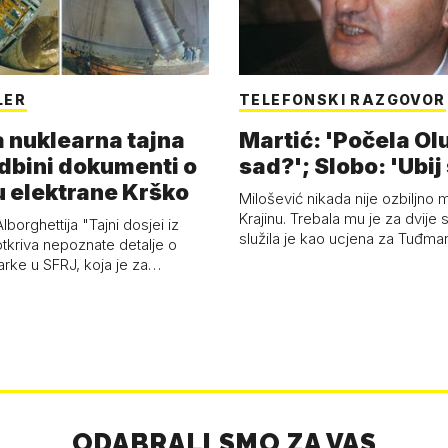
LER
TELEFONSKI RAZGOVOR
 nuklearna tajna
Martić: 'Počela Olu
dbini dokumenti o
sad?'; Slobo: 'Ubij 
u elektrane Krško
Milošević nikada nije ozbiljno m
Krajinu. Trebala mu je za dvije s
lborghettija "Tajni dosjei iz
služila je kao ucjena za Tuđm
tkriva nepoznate detalje o
arke u SFRJ, koja je za…