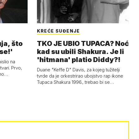
KREĆE SUĐENJE
ja, što
TKO JE UBIO TUPACA? Noć
se!'
kad su ubili Shakura. Je li
'hitmana' platio Diddy?!
islio na
tvari. Prvo,
Duane "Keffe D" Davis, za kojeg tužitelji
ano…
tvrde da je orkestrirao ubojstvo rap ikone
Tupaca Shakura 1996., trebao bi se…