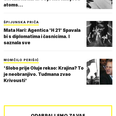
atoms…
ŠPIJUNSKA PRIČA
Mata Hari: Agentica 'H 21' Spavala
bi s diplomatima i časnicima. I
saznala sve
MOMČILO PERIŠIĆ
'Slobo prije Oluje rekao: Krajina? To
je neobranjivo. Tuđmana zvao
Krivousti'