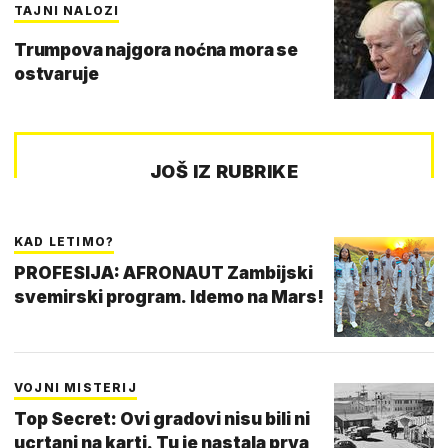
TAJNI NALOZI
Trumpova najgora noćna mora se
ostvaruje
JOŠ IZ RUBRIKE
KAD LETIMO?
PROFESIJA: AFRONAUT Zambijski
svemirski program. Idemo na Mars!
VOJNI MISTERIJ
Top Secret: Ovi gradovi nisu bili ni
ucrtani na karti. Tu je nastala prva