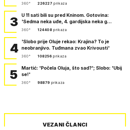
360°
226227
prikaza
U 11 sati bili su pred Kninom. Gotovina:
3
'Sedma neka uđe, 4. gardijska neka g…
360°
124408
prikaza
'Slobo prije Oluje rekao: Krajina? To je
4
neobranjivo. Tuđmana zvao Krivousti'
360°
108256
prikaza
Martić: 'Počela Oluja, što sad?'; Slobo: 'Ubij
5
se!'
360°
98879
prikaza
VEZANI ČLANCI