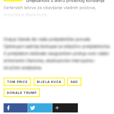
umiješanosti u aferu privatnog korištenja
čarterskih letova za obavljanje vladinih poslova,
priopćila je Bijela kuća.
Ovaj je članak dio naše pretplatničke ponude.
Cjelokupni sadržaj dostupan je isključivo pretplatnicima.
S pretplatom dobivate neograničen pristup svim našim
arhiviranim člancima, ekskluzivnim intervjuima i
stručnim analizama.
TOM PRICE
BIJELA KUĆA
SAD
DONALD TRUMP