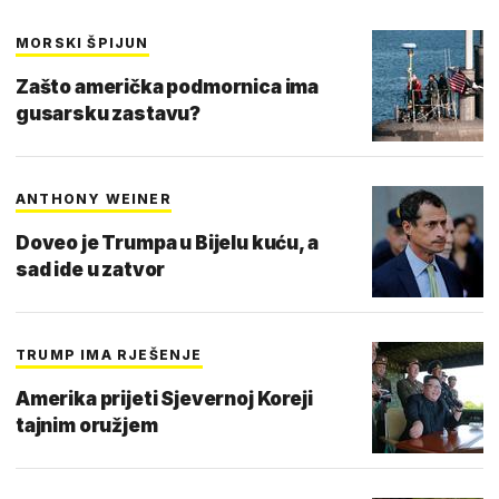
MORSKI ŠPIJUN
Zašto američka podmornica ima
gusarsku zastavu?
ANTHONY WEINER
Doveo je Trumpa u Bijelu kuću, a
sad ide u zatvor
TRUMP IMA RJEŠENJE
Amerika prijeti Sjevernoj Koreji
tajnim oružjem