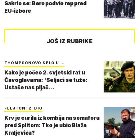
Sakrio se: Bero podvio rep pred
EU-izbore
JOŠ IZ RUBRIKE
THOMPSONOVO SELO U …
Kako je počeo 2. svjetski rat u
Čavoglavama: 'Seljaci se tuže:
Ustaše nas pljač…
FELJTON: 2. DIO
Krv je curila iz kombija na semaforu
pred Splitom: Tko je ubio Blaža
Kraljevića?