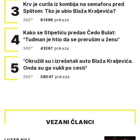
Krv je curila iz kombija na semaforu pred
3
Splitom: Tko je ubio Blaža Kraljevića?
360°
61496
prikaza
Kako se Stipetiću predao Čedo Bulat:
4
'Tuđman je htio da se prerušim u ženu'
360°
43367
prikaza
'Okružili su i izrešetali auto Blaža Kraljevića.
5
Onda su ga vukli po cesti'
360°
38047
prikaza
VEZANI ČLANCI
LUZER NO1