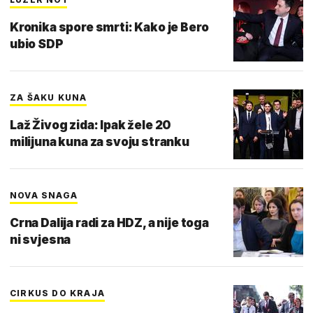
Kronika spore smrti: Kako je Bero
ubio SDP
ZA ŠAKU KUNA
Laž Živog zida: Ipak žele 20
milijuna kuna za svoju stranku
NOVA SNAGA
Crna Dalija radi za HDZ, a nije toga
ni svjesna
CIRKUS DO KRAJA