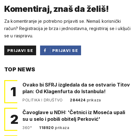
Komentiraj, znaš da želiš!
Za komentiranje je potrebno prijaviti se. Nemaš korisnički
račun? Registracija je brza i jednostavna, registriraj se i uključi
se u raspravu.
PRIJAVI SE
PRIJAVI SE
PUTEM
TOP NEWS
FACEBOOKA
Ovako bi SFRJ izgledala da se ostvario Titov
1
plan: Od Klagenfurta do Istanbula!
POLITIKA I DRUŠTVO
284424
prikaza
Čavoglave u NDH: 'Četnici iz Moseća upali
2
su u selo i pobili obitelj Perković'
360°
118920
prikaza