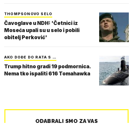
THOMPSONOVO SELO
Čavoglave u NDH: 'Četnici iz
Moseća upali su u selo i pobili
obitelj Perković'
AKO DOĐE DO RATA S …
Trump hitno gradi 19 podmornica.
Nema tko ispaliti 616 Tomahawka