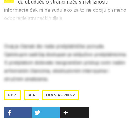
da ubuduće o stranci neće smjeti iznositi
informacije čak ni na sudu ako za to ne dobiju pismeno
odobrenje stranačkih tijela.
Ovaj je članak dio naše pretplatničke ponude.
Cjelokupni sadržaj dostupan je isključivo pretplatnicima.
S pretplatom dobivate neograničen pristup svim našim
arhiviranim člancima, ekskluzivnim intervjuima i
stručnim analizama.
HDZ
SDP
IVAN PERNAR