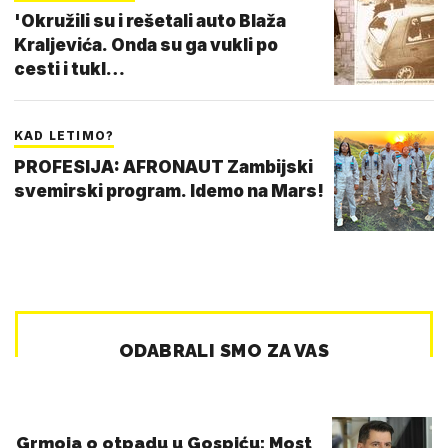
'Okružili su i rešetali auto Blaža
Kraljevića. Onda su ga vukli po
cesti i tukl…
KAD LETIMO?
PROFESIJA: AFRONAUT Zambijski
svemirski program. Idemo na Mars!