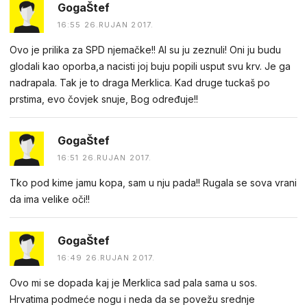
GogaŠtef
16:55 26.RUJAN 2017.
Ovo je prilika za SPD njemačke!! Al su ju zeznuli! Oni ju budu
glodali kao oporba,a nacisti joj buju popili usput svu krv. Je ga
nadrapala. Tak je to draga Merklica. Kad druge tuckaš po
prstima, evo čovjek snuje, Bog određuje!!
GogaŠtef
16:51 26.RUJAN 2017.
Tko pod kime jamu kopa, sam u nju pada!! Rugala se sova vrani
da ima velike oči!!
GogaŠtef
16:49 26.RUJAN 2017.
Ovo mi se dopada kaj je Merklica sad pala sama u sos.
Hrvatima podmeće nogu i neda da se povežu srednje