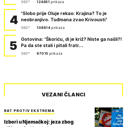
360°
124651
prikaza
'Slobo prije Oluje rekao: Krajina? To je
4
neobranjivo. Tuđmana zvao Krivousti'
360°
108614
prikaza
Gotovina: 'Škoriću, di je križ? Niste ga našli?!
5
Pa da ste stali i pitali fratr…
360°
67015
prikaza
VEZANI ČLANCI
RAT PROTIV EKSTREMA
Izbori u Njemačkoj: jeza zbog