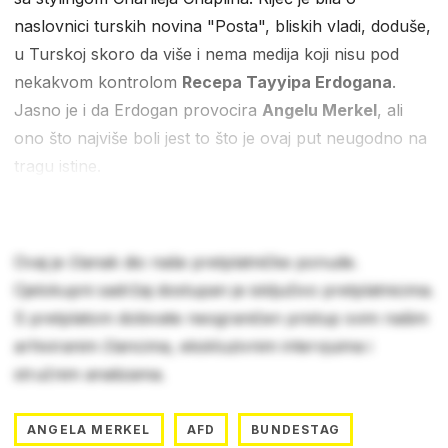
naslovnici turskih novina "Posta", bliskih vladi, doduše,
u Turskoj skoro da više i nema medija koji nisu pod
nekakvom kontrolom
Recepa Tayyipa Erdogana
.
Jasno je i da Erdogan provocira
Angelu Merkel
, ali
ono što najviše boli jest to što je ovaj put neugodno na
tragu istine.
Ovaj je članak dio naše pretplatničke ponude.
Cjelokupni sadržaj dostupan je isključivo pretplatnicima.
S pretplatom dobivate neograničen pristup svim našim
arhiviranim člancima, ekskluzivnim intervjuima i
stručnim analizama.
ANGELA MERKEL
AFD
BUNDESTAG