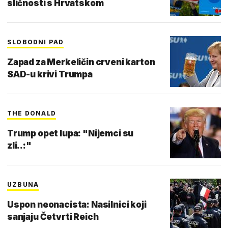
sličnosti s Hrvatskom
SLOBODNI PAD
Zapad za Merkeličin crveni karton
SAD-u krivi Trumpa
THE DONALD
Trump opet lupa: "Nijemci su
zli..:"
UZBUNA
Uspon neonacista: Nasilnici koji
sanjaju Četvrti Reich