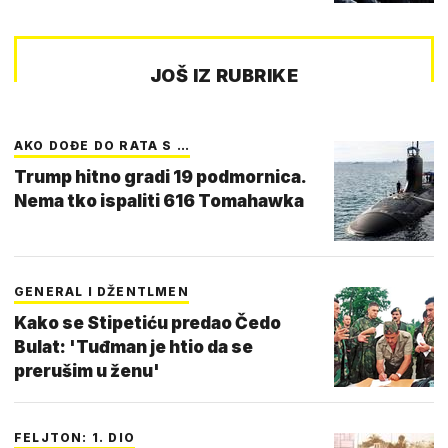
JOŠ IZ RUBRIKE
AKO DOĐE DO RATA S …
Trump hitno gradi 19 podmornica.
Nema tko ispaliti 616 Tomahawka
GENERAL I DŽENTLMEN
Kako se Stipetiću predao Čedo
Bulat: 'Tuđman je htio da se
prerušim u ženu'
FELJTON: 1. DIO