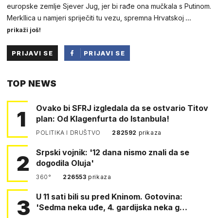
europske zemlje Sjever Jug, jer bi rađe ona mučkala s Putinom.
Merkllica u namjeri spriječiti tu vezu, spremna Hrvatskoj
...
prikaži još!
PRIJAVI SE
PRIJAVI SE
PUTEM
TOP NEWS
FACEBOOKA
Ovako bi SFRJ izgledala da se ostvario Titov
1
plan: Od Klagenfurta do Istanbula!
POLITIKA I DRUŠTVO
282592
prikaza
Srpski vojnik: '12 dana nismo znali da se
2
dogodila Oluja'
360°
226553
prikaza
U 11 sati bili su pred Kninom. Gotovina:
3
'Sedma neka uđe, 4. gardijska neka g…