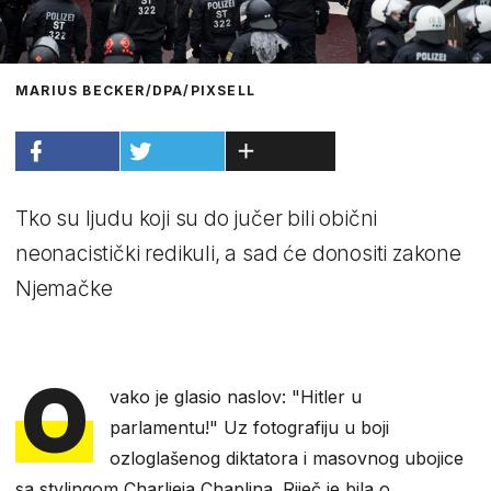
MARIUS BECKER/DPA/PIXSELL
Tko su ljudu koji su do jučer bili obični
neonacistički redikuli, a sad će donositi zakone
Njemačke
O
vako je glasio naslov: "Hitler u
parlamentu!" Uz fotografiju u boji
ozloglašenog diktatora i masovnog ubojice
sa stylingom Charlieja Chaplina. Riječ je bila o