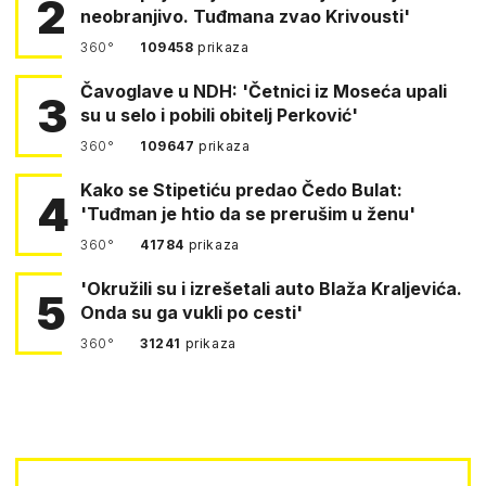
2
neobranjivo. Tuđmana zvao Krivousti'
360°
109458
prikaza
Čavoglave u NDH: 'Četnici iz Moseća upali
3
su u selo i pobili obitelj Perković'
360°
109647
prikaza
Kako se Stipetiću predao Čedo Bulat:
4
'Tuđman je htio da se prerušim u ženu'
360°
41784
prikaza
'Okružili su i izrešetali auto Blaža Kraljevića.
5
Onda su ga vukli po cesti'
360°
31241
prikaza