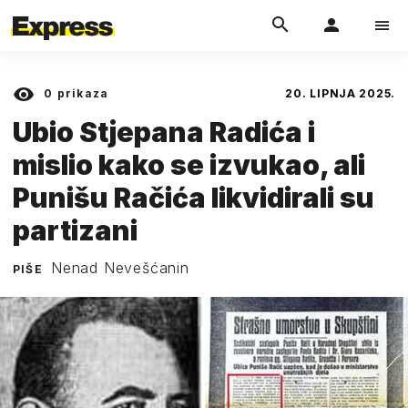
0
prikaza
20. LIPNJA 2025.
Ubio Stjepana Radića i
mislio kako se izvukao, ali
Punišu Račića likvidirali su
partizani
Nenad Nevešćanin
PIŠE