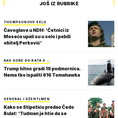
JOŠ IZ RUBRIKE
THOMPSONOVO SELO
Čavoglave u NDH: 'Četnici iz
Moseća upali su u selo i pobili
obitelj Perković'
AKO DOĐE DO RATA S …
Trump hitno gradi 19 podmornica.
Nema tko ispaliti 616 Tomahawka
GENERAL I DŽENTLMEN
Kako se Stipetiću predao Čedo
Bulat: 'Tuđman je htio da se