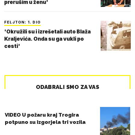
prerušim u ženu'
FELJTON: 1. DIO
'Okružili su i izrešetali auto Blaža
Kraljevića. Onda su ga vukli po
cesti'