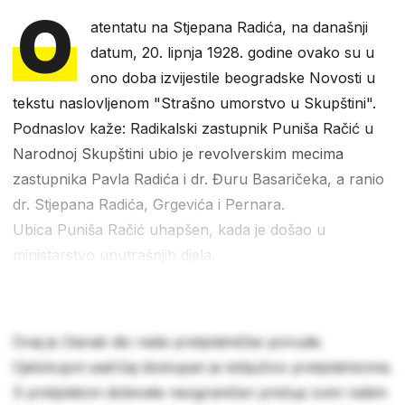
O
atentatu na Stjepana Radića, na današnji
datum, 20. lipnja 1928. godine ovako su u
ono doba izvijestile beogradske Novosti u
tekstu naslovljenom "Strašno umorstvo u Skupštini".
Podnaslov kaže: Radikalski zastupnik Puniša Račić u
Narodnoj Skupštini ubio je revolverskim mecima
zastupnika Pavla Radića i dr. Đuru Basaričeka, a ranio
dr. Stjepana Radića, Grgevića i Pernara.
Ubica Puniša Račić uhapšen, kada je došao u
ministarstvo unutrašnjih djela.
Ovaj je članak dio naše pretplatničke ponude.
Cjelokupni sadržaj dostupan je isključivo pretplatnicima.
S pretplatom dobivate neograničen pristup svim našim