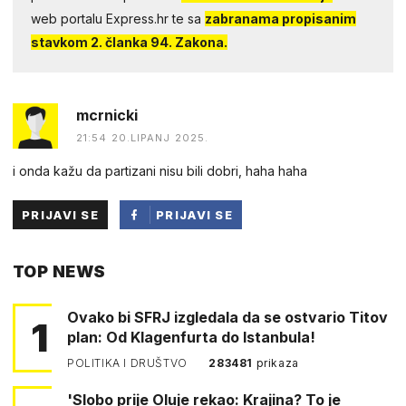
web portalu Express.hr te sa
zabranama propisanim
stavkom 2. članka 94. Zakona.
mcrnicki
21:54 20.LIPANJ 2025.
i onda kažu da partizani nisu bili dobri, haha haha
PRIJAVI SE
PRIJAVI SE
PUTEM
TOP NEWS
FACEBOOKA
Ovako bi SFRJ izgledala da se ostvario Titov
1
plan: Od Klagenfurta do Istanbula!
POLITIKA I DRUŠTVO
283481
prikaza
'Slobo prije Oluje rekao: Krajina? To je