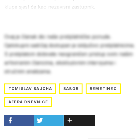
klupe sjest će kao nezavisni zastupnik.
Ovaj je članak dio naše pretplatničke ponude.
Cjelokupni sadržaj dostupan je isključivo pretplatnicima.
S pretplatom dobivate neograničen pristup svim našim
arhiviranim člancima, ekskluzivnim intervjuima i
stručnim analizama.
TOMISLAV SAUCHA
SABOR
REMETINEC
AFERA DNEVNICE