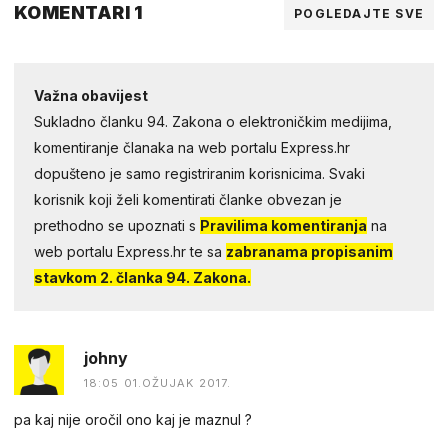
KOMENTARI 1
POGLEDAJTE SVE
Važna obavijest
Sukladno članku 94. Zakona o elektroničkim medijima,
komentiranje članaka na web portalu Express.hr
dopušteno je samo registriranim korisnicima. Svaki
korisnik koji želi komentirati članke obvezan je
prethodno se upoznati s
Pravilima komentiranja
na
web portalu Express.hr te sa
zabranama propisanim
stavkom 2. članka 94. Zakona.
johny
18:05 01.OŽUJAK 2017.
pa kaj nije oročil ono kaj je maznul ?