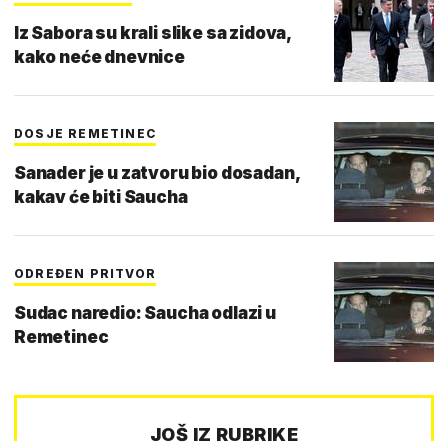
Iz Sabora su krali slike sa zidova,
kako neće dnevnice
DOSJE REMETINEC
Sanader je u zatvoru bio dosadan,
kakav će biti Saucha
ODREĐEN PRITVOR
Sudac naredio: Saucha odlazi u
Remetinec
JOŠ IZ RUBRIKE