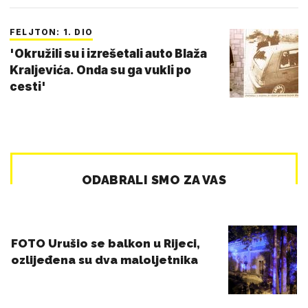
FELJTON: 1. DIO
'Okružili su i izrešetali auto Blaža
Kraljevića. Onda su ga vukli po
cesti'