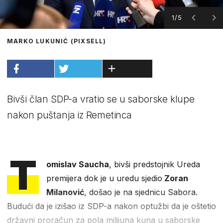
1/5
MARKO LUKUNIĆ (PIXSELL)
Bivši član SDP-a vratio se u saborske klupe
nakon puštanja iz Remetinca
T
omislav Saucha
, bivši predstojnik Ureda
premijera dok je u uredu sjedio
Zoran
Milanović
, došao je na sjednicu Sabora.
Budući da je izišao iz SDP-a nakon optužbi da je oštetio
državni proračun za pola milijuna kuna u saborske