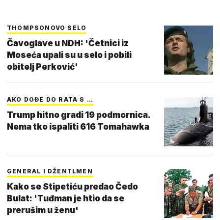
THOMPSONOVO SELO
Čavoglave u NDH: 'Četnici iz
Moseća upali su u selo i pobili
obitelj Perković'
AKO DOĐE DO RATA S …
Trump hitno gradi 19 podmornica.
Nema tko ispaliti 616 Tomahawka
GENERAL I DŽENTLMEN
Kako se Stipetiću predao Čedo
Bulat: 'Tuđman je htio da se
prerušim u ženu'