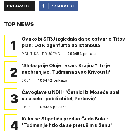
PRIJAVI SE
PRIJAVI SE
PUTEM
TOP NEWS
FACEBOOKA
Ovako bi SFRJ izgledala da se ostvario Titov
1
plan: Od Klagenfurta do Istanbula!
POLITIKA I DRUŠTVO
283454
prikaza
'Slobo prije Oluje rekao: Krajina? To je
2
neobranjivo. Tuđmana zvao Krivousti'
360°
109442
prikaza
Čavoglave u NDH: 'Četnici iz Moseća upali
3
su u selo i pobili obitelj Perković'
360°
109336
prikaza
Kako se Stipetiću predao Čedo Bulat:
4
'Tuđman je htio da se prerušim u ženu'