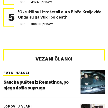
360°
41745
prikaza
'Okružili su i izrešetali auto Blaža Kraljevića.
5
Onda su ga vukli po cesti'
360°
30966
prikaza
VEZANI ČLANCI
PUTNI NALOZI
Saucha pušten iz Remetinca, po
njega došla supruga
LOPOVI U VLADI