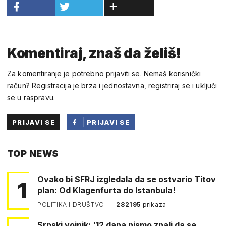
Komentiraj, znaš da želiš!
Za komentiranje je potrebno prijaviti se. Nemaš korisnički
račun? Registracija je brza i jednostavna, registriraj se i uključi
se u raspravu.
PRIJAVI SE
PRIJAVI SE
PUTEM
TOP NEWS
FACEBOOKA
Ovako bi SFRJ izgledala da se ostvario Titov
1
plan: Od Klagenfurta do Istanbula!
POLITIKA I DRUŠTVO
282195
prikaza
Srpski vojnik: '12 dana nismo znali da se