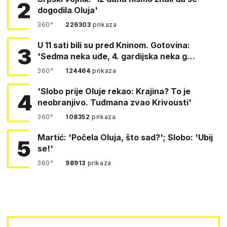
2
dogodila Oluja'
360°
226303
prikaza
U 11 sati bili su pred Kninom. Gotovina:
3
'Sedma neka uđe, 4. gardijska neka g…
360°
124464
prikaza
'Slobo prije Oluje rekao: Krajina? To je
4
neobranjivo. Tuđmana zvao Krivousti'
360°
108352
prikaza
Martić: 'Počela Oluja, što sad?'; Slobo: 'Ubij
5
se!'
360°
98913
prikaza