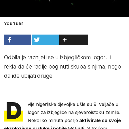
YOUTUBE
Odbila je raznijeti se u izbjegličkom logoru i
rekla da će radije poginuti skupa s njima, nego
da ide ubijati druge
D
vije nigerijske djevojke ušle su 9. veljače u
logor za izbjeglice na sjeveroistoku zemlje.
Nekoliko minuta poslije
aktivirale su svoje
eksplozivne prsluke i pobile 58 ljudi
. S trećom