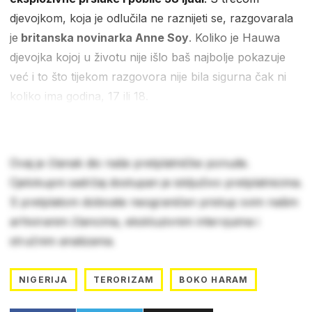
djevojkom, koja je odlučila ne raznijeti se, razgovarala
je
britanska novinarka Anne Soy
. Koliko je Hauwa
djevojka kojoj u životu nije išlo baš najbolje pokazuje
već i to što tijekom razgovora nije bila sigurna čak ni
koliko ima godina, 17 ili 18.
Ovaj je članak dio naše pretplatničke ponude.
Cjelokupni sadržaj dostupan je isključivo pretplatnicima.
S pretplatom dobivate neograničen pristup svim našim
arhiviranim člancima, ekskluzivnim intervjuima i
stručnim analizama.
NIGERIJA
TERORIZAM
BOKO HARAM