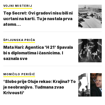
VOJNI MISTERIJ
Top Secret: Ovi gradovi nisu bili ni
ucrtani na karti. Tu je nastala prva
atoms…
ŠPIJUNSKA PRIČA
Mata Hari: Agentica 'H 21' Spavala
bi s diplomatima i časnicima. I
saznala sve
MOMČILO PERIŠIĆ
'Slobo prije Oluje rekao: Krajina? To
je neobranjivo. Tuđmana zvao
Krivousti'