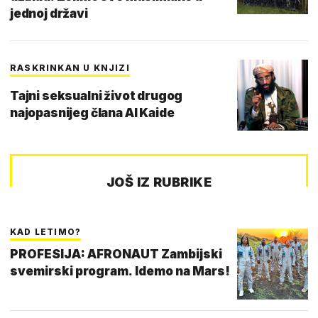
jednoj državi
RASKRINKAN U KNJIZI
Tajni seksualni život drugog
najopasnijeg člana Al Kaide
JOŠ IZ RUBRIKE
KAD LETIMO?
PROFESIJA: AFRONAUT Zambijski
svemirski program. Idemo na Mars!