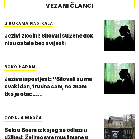
VEZANI ČLANCI
U RUKAMA RADIKALA
Jezivi zločini: Silovali su žene dok
nisu ostale bez svijesti
BOKO HARAM
Jeziva ispovijest: "Silovali su me
svaki dan, trudna sam, ne znam
tko je otac..…
GORNJA MAOČA
Selo u Bosni iz kojeg se odlazi u
džihad: Želimo sve muslimane u