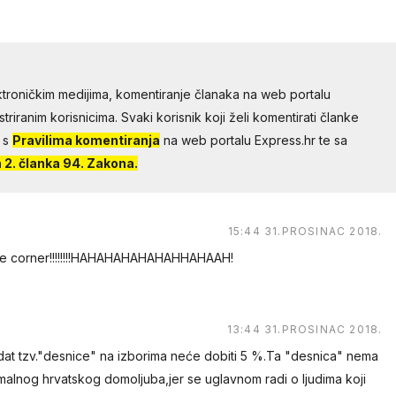
troničkim medijima, komentiranje članaka na web portalu
riranim korisnicima. Svaki korisnik koji želi komentirati članke
 s
Pravilima komentiranja
na web portalu Express.hr te sa
2. članka 94. Zakona.
15:44 31.PROSINAC 2018.
he corner!!!!!!!!HAHAHAHAHAHAHHAHAAH!
13:44 31.PROSINAC 2018.
at tzv."desnice" na izborima neće dobiti 5 %.Ta "desnica" nema
malnog hrvatskog domoljuba,jer se uglavnom radi o ljudima koji