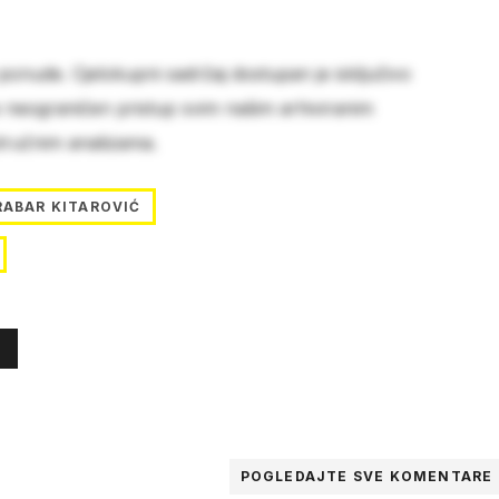
 ponude. Cjelokupni sadržaj dostupan je isključivo
e neograničen pristup svim našim arhiviranim
stručnim analizama.
RABAR KITAROVIĆ
POGLEDAJTE SVE
KOMENTARE