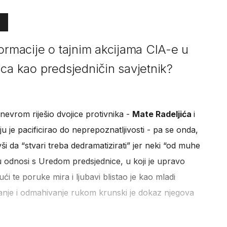
formacije o tajnim akcijama CIA-e u
rtica kao predsjedničin savjetnik?
nevrom riješio dvojice protivnika -
Mate Radeljića
i
ju je pacificirao do neprepoznatljivosti - pa se onda,
i da “stvari treba dedramatizirati” jer neki “od muhe
u odnosi s Uredom predsjednice, u koji je upravo
ičući te poruke mira i ljubavi blistao je kao mladi
anje i odmahivanje rukom krunski je dokaz njegova