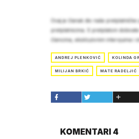
Ovaj je članak dio naše pretplatničke
pretplatnicima. S pretplatom dobivat
člancima, ekskluzivnim intervjuima i 
ANDREJ PLENKOVIĆ
KOLINDA G
MILIJAN BRKIĆ
MATE RADELJIĆ
KOMENTARI 4