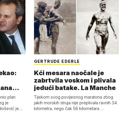
GERTRUDE EDERLE
rekao:
Kći mesara naočale je
zabrtvila voskom i plivala
mana
jedući batake. La Manche
onio plan
Tijekom svog povijesnog maratona zbog
eg je
jakih morskih struja nije preplivala ravnih 34
ilošević je…
kilometra, nego čak 56 kilometara …