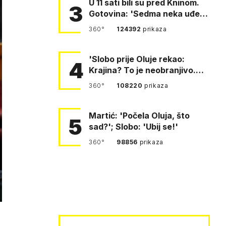
U 11 sati bili su pred Kninom.
3
Gotovina: 'Sedma neka uđe,
4. gardijska neka g…
360°
124392
prikaza
'Slobo prije Oluje rekao:
4
Krajina? To je neobranjivo.
Tuđmana zvao Krivousti'
360°
108220
prikaza
Martić: 'Počela Oluja, što
5
sad?'; Slobo: 'Ubij se!'
360°
98856
prikaza