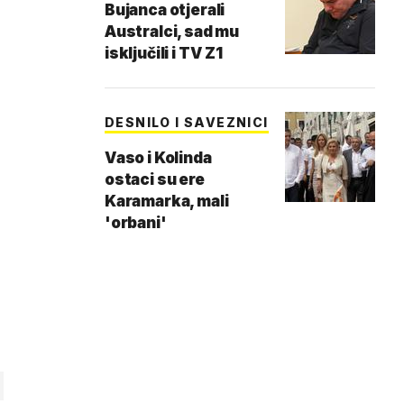
Bujanca otjerali
Australci, sad mu
isključili i TV Z1
DESNILO I SAVEZNICI
Vaso i Kolinda
ostaci su ere
Karamarka, mali
'orbani'