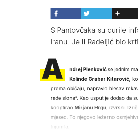
S Pantovčaka su curile in
Iranu. Je li Radeljić bio k
A
ndrej Plenković
se jednim ma
Kolinde Grabar Kitarović
, ko
prema običaju, napravio blesav rekavš
rade slona”. Kao usput je dodao da s
kooptirao
Mirjanu Hrgu
, izvrsni. Izr
mjesec. To njegovo ležerno osmjehiv
trijumfa.