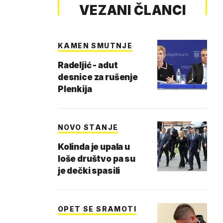
VEZANI ČLANCI
KAMEN SMUTNJE
Radeljić - adut
desnice za rušenje
Plenkija
NOVO STANJE
Kolinda je upala u
loše društvo pa su
je dečki spasili
OPET SE SRAMOTI