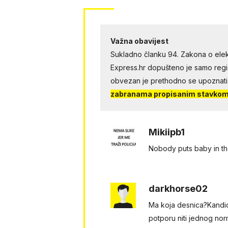
Važna obavijest
Sukladno članku 94. Zakona o elek
Express.hr dopušteno je samo regist
obvezan je prethodno se upoznati
zabranama propisanim stavkom 
Mikiipb1
Nobody puts baby in t
darkhorse02
Ma koja desnica?Kandid
potporu niti jednog nor