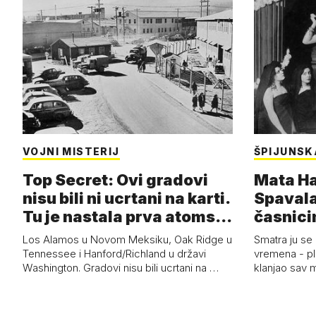
VOJNI MISTERIJ
ŠPIJUNSK
Top Secret: Ovi gradovi
Mata Har
nisu bili ni ucrtani na karti.
Spavala
Tu je nastala prva atoms…
časnici
Los Alamos u Novom Meksiku, Oak Ridge u
Smatra ju se
Tennessee i Hanford/Richland u državi
vremena - pl
Washington. Gradovi nisu bili ucrtani na …
klanjao sav m