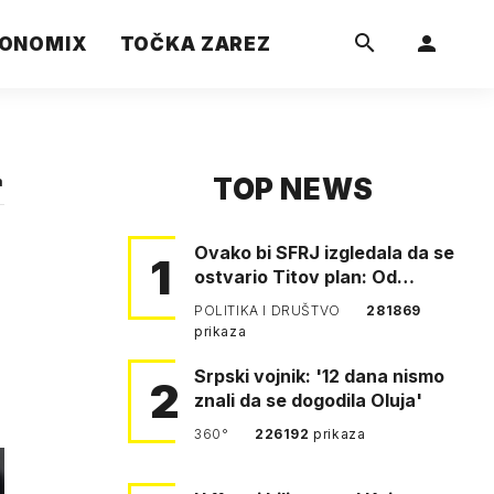
ONOMIX
TOČKA ZAREZ
TOP NEWS
a
Ovako bi SFRJ izgledala da se
1
ostvario Titov plan: Od
Klagenfurta do Istanbula!
POLITIKA I DRUŠTVO
281869
prikaza
Srpski vojnik: '12 dana nismo
2
znali da se dogodila Oluja'
360°
226192
prikaza