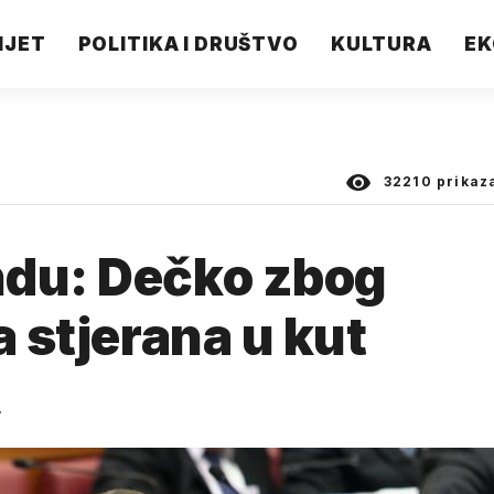
IJET
POLITIKA I DRUŠTVO
KULTURA
EK
32210
prikaz
ndu: Dečko zbog
a stjerana u kut
.