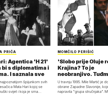
A PRIČA
MOMČILO PERIŠIĆ
i: Agentica 'H 21'
'Slobo prije Oluje 
 bi s diplomatima i
Krajina? To je
ma. I saznala sve
neobranjivo. Tuđ
zvao Krivousti'
 najpoznatijom špijunkom svih
U travnju 1995. Mile Martić je d
esačica Mata Hari kojoj se
obrane Zapadne Slavonije, koj
uški svijet i koja je sma…
napravila "grupa stručnjaka". M