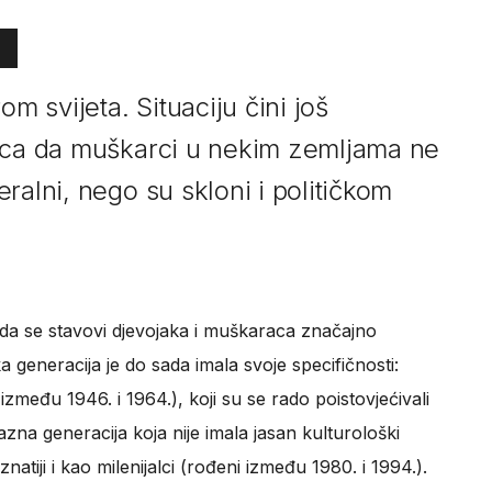
om svijeta. Situaciju čini još
nica da muškarci u nekim zemljama ne
ralni, nego su skloni i političkom
u da se stavovi djevojaka i muškaraca značajno
a generacija je do sada imala svoje specifičnosti:
među 1946. i 1964.), koji su se rado poistovjećivali
elazna generacija koja nije imala jasan kulturološki
oznatiji i kao milenijalci (rođeni između 1980. i 1994.).