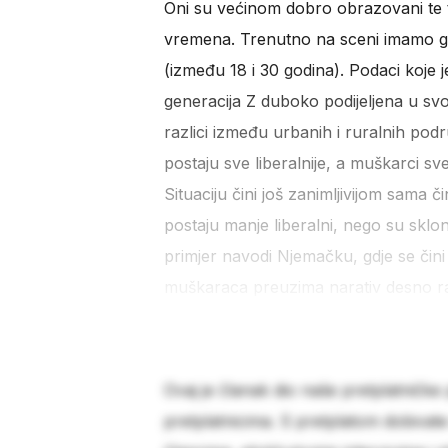
Oni su većinom dobro obrazovani te
vremena. Trenutno na sceni imamo ge
(između 18 i 30 godina). Podaci koje j
generacija Z duboko podijeljena u svo
razlici između urbanih i ruralnih podr
postaju sve liberalnije, a muškarci sve
Situaciju čini još zanimljivijom sama
postaju manje liberalni, nego su sklo
primjer navodi Njemačku, gdje se čini
muškaraca preuzima narativ desno r
Ovaj je članak dio naše pretplatničke
pretplatnicima. S pretplatom dobivat