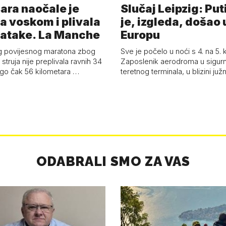
ara naočale je
Slučaj Leipzig: Put
a voskom i plivala
je, izgleda, došao 
batake. La Manche
Europu
g povijesnog maratona zbog
Sve je počelo u noći s 4. na 5.
struja nije preplivala ravnih 34
Zaposlenik aerodroma u sigur
ego čak 56 kilometara …
teretnog terminala, u blizini ju