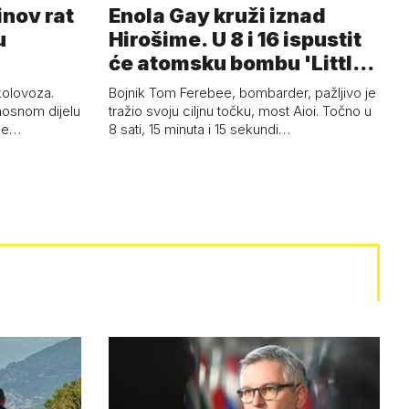
inov rat
Enola Gay kruži iznad
u
Hirošime. U 8 i 16 ispustit
će atomsku bombu 'Little
Boy'
 kolovoza.
Bojnik Tom Ferebee, bombarder, pažljivo je
nosnom dijelu
tražio svoju ciljnu točku, most Aioi. Točno u
žne…
8 sati, 15 minuta i 15 sekundi…