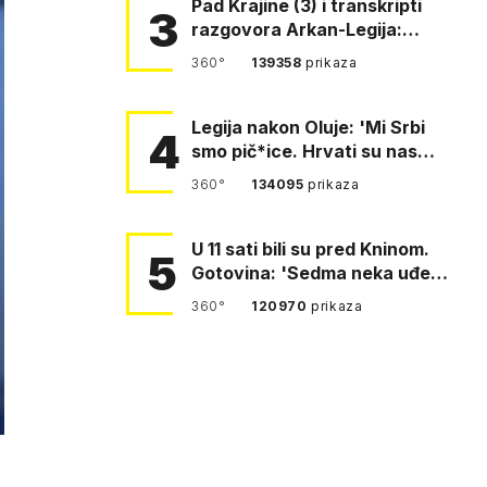
Pad Krajine (3) i transkripti
3
razgovora Arkan-Legija:
'Čujem, prelazite ustašam…
360°
139358
prikaza
Legija nakon Oluje: 'Mi Srbi
4
smo pič*ice. Hrvati su nas
pomeli!'
360°
134095
prikaza
U 11 sati bili su pred Kninom.
5
Gotovina: 'Sedma neka uđe,
4. gardijska neka g…
360°
120970
prikaza