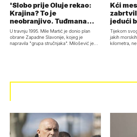
'Slobo prije Oluje rekao:
Kći mes
Krajina? To je
zabrtvil
neobranjivo. Tuđmana
jedući 
zvao Krivousti'
U travnju 1995. Mile Martić je donio plan
Tijekom svo
obrane Zapadne Slavonije, kojeg je
jakih morskih 
napravila "grupa stručnjaka". Milošević je…
kilometra, n