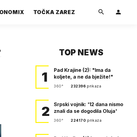
ONOMIX
TOČKA ZAREZ
TOP NEWS
a
Pad Krajine (2): "Ima da
1
koljete, a ne da bježite!"
360°
232396
prikaza
Srpski vojnik: '12 dana nismo
2
znali da se dogodila Oluja'
360°
224170
prikaza