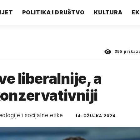
IJET
POLITIKA I DRUŠTVO
KULTURA
EK
355
prikaz
e liberalnije, a
onzervativniji
ologije i socijalne etike
14. OŽUJKA 2024.