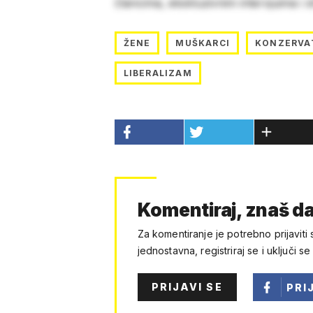
člancima, ekskluzivnim intervjuima i 
ŽENE
MUŠKARCI
KONZERVA
LIBERALIZAM
Komentiraj, znaš da
Za komentiranje je potrebno prijaviti 
jednostavna, registriraj se i uključi se
PRIJAVI SE
PRI