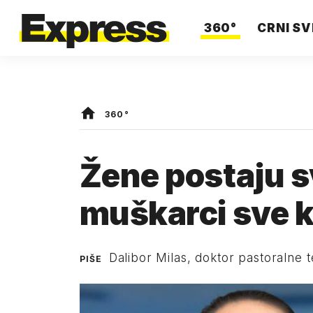
360°
CRNI SV
360°
Žene postaju sv
muškarci sve k
Dalibor Milas, doktor pastoralne te
PIŠE