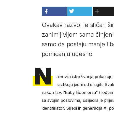
Ovakav razvoj je sličan šir
zanimljivijom sama činje
samo da postaju manje libe
pomicanju udesno
N
ajnovija istraživanja pokazuj
razlikuju jedni od drugih. Svak
nakon tzv. “Baby Boomersa” (rođeni iz
sa svojim poslovima, uslijedila je prij
identifikator. Slijedi ih generacija X, p