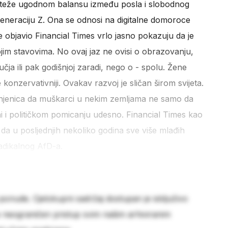
 teže ugodnom balansu između posla i slobodnog
neraciju Z. Ona se odnosi na digitalne domoroce
e objavio Financial Times vrlo jasno pokazuju da je
jim stavovima. No ovaj jaz ne ovisi o obrazovanju,
učja ili pak godišnjoj zaradi, nego o - spolu. Žene
 konzervativniji. Ovakav razvoj je sličan širom svijeta.
 činjenica da muškarci u nekim zemljama ne samo da
ni i političkom pomicanju udesno. Financial Times kao
 da u posljednjih nekoliko godina sve više mlađih
adikalnog AfD-a.
 ponude. Cjelokupni sadržaj dostupan je isključivo
e neograničen pristup svim našim arhiviranim