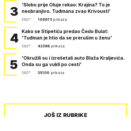
'Slobo prije Oluje rekao: Krajina? To je
3
neobranjivo. Tuđmana zvao Krivousti'
360°
109673
prikaza
Kako se Stipetiću predao Čedo Bulat:
4
'Tuđman je htio da se prerušim u ženu'
360°
42366
prikaza
'Okružili su i izrešetali auto Blaža Kraljevića.
5
Onda su ga vukli po cesti'
360°
35100
prikaza
JOŠ IZ RUBRIKE