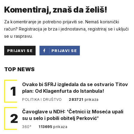
Komentiraj, znaš da želiš!
Za komentiranje je potrebno prijaviti se. Nemaš korisnički
račun? Registracija je brza i jednostavna, registriraj se i uključi
se u raspravu.
PRIJAVI SE
PRIJAVI SE
PUTEM
TOP NEWS
FACEBOOKA
Ovako bi SFRJ izgledala da se ostvario Titov
1
plan: Od Klagenfurta do Istanbula!
POLITIKA I DRUŠTVO
283721
prikaza
Čavoglave u NDH: 'Četnici iz Moseća upali
2
su u selo i pobili obitelj Perković'
360°
113695
prikaza