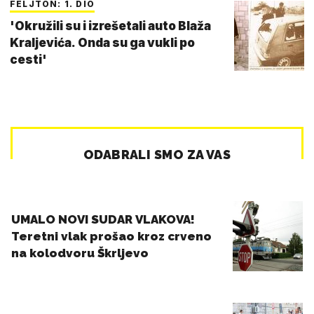
FELJTON: 1. DIO
'Okružili su i izrešetali auto Blaža
Kraljevića. Onda su ga vukli po
cesti'