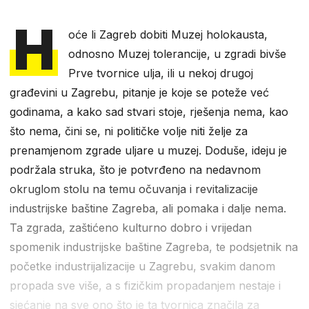
H
oće li Zagreb dobiti Muzej holokausta,
odnosno Muzej tolerancije, u zgradi bivše
Prve tvornice ulja, ili u nekoj drugoj
građevini u Zagrebu, pitanje je koje se poteže već
godinama, a kako sad stvari stoje, rješenja nema, kao
što nema, čini se, ni političke volje niti želje za
prenamjenom zgrade uljare u muzej. Doduše, ideju je
podržala struka, što je potvrđeno na nedavnom
okruglom stolu na temu očuvanja i revitalizacije
industrijske baštine Zagreba, ali pomaka i dalje nema.
Ta zgrada, zaštićeno kulturno dobro i vrijedan
spomenik industrijske baštine Zagreba, te podsjetnik na
početke industrijalizacije u Zagrebu, svakim danom
propada sve više, a s fizičkim propadanjem nestaje i
sjećanje na sve ono što je ta tvornica značila za