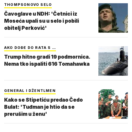
THOMPSONOVO SELO
Čavoglave u NDH: 'Četnici iz
Moseća upali su u selo i pobili
obitelj Perković'
AKO DOĐE DO RATA S …
Trump hitno gradi 19 podmornica.
Nema tko ispaliti 616 Tomahawka
GENERAL I DŽENTLMEN
Kako se Stipetiću predao Čedo
Bulat: 'Tuđman je htio da se
prerušim u ženu'