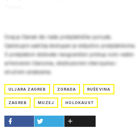
Zagreb.
Ovaj je članak dio naše pretplatničke ponude.
Cjelokupni sadržaj dostupan je isključivo pretplatnicima.
S pretplatom dobivate neograničen pristup svim našim
arhiviranim člancima, ekskluzivnim intervjuima i
stručnim analizama.
ULJARA ZAGREB
ZGRADA
RUŠEVINA
ZAGREB
MUZEJ
HOLOKAUST