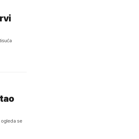
rvi
tisuća
stao
a ogleda se