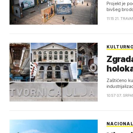
Projekt je po
bivšeg brod
11:15 21. TRAV
KULTURN
Zgrada
holoka
Zaštićeno ku
industrijaliz
10:57 07. SRPA
NACIONAL