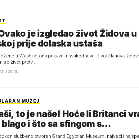
ST
vako je izgledao život Židova u
koj prije dolaska ustaša
izložene u Washingtonu prikazuju svakodnevni život članova židov
im se život pretv…
ČANJ 2026.
ULARAN MUZEJ
ši, to je naše! Hoće li Britanci vra
 blago i što sa sfingom s…
apokon službeno otvoren Grand Egyptian Museum, najveći i najspek