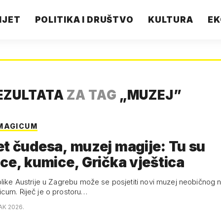
IJET
POLITIKA I DRUŠTVO
KULTURA
EK
EZULTATA
ZA TAG
„
MUZEJ
”
MAGICUM
t čudesa, muzej magije: Tu su
ce, kumice, Grička vještica
blike Austrije u Zagrebu može se posjetiti novi muzej neobičnog 
cum. Riječ je o prostoru…
AK 2026.