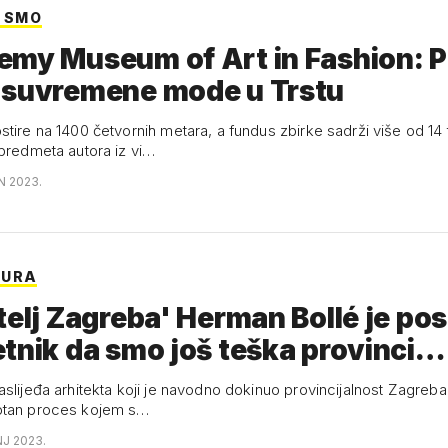
I SMO
my Museum of Art in Fashion: P
 suvremene mode u Trstu
stire na 1400 četvornih metara, a fundus zbirke sadrži više od 14 
 predmeta autora iz vi…
N 2023.
TURA
telj Zagreba' Herman Bollé je po
tnik da smo još teška provinci…
aslijeđa arhitekta koji je navodno dokinuo provincijalnost Zagreb
otan proces kojem s…
NJ 2023.