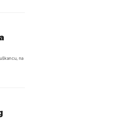
na
Tuškancu, na
g