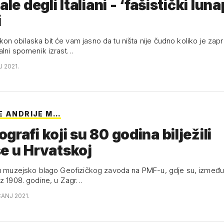
gli Italiani - ‘fašistički lunapark'
i
n obilaska bit će vam jasno da tu ništa nije čudno koliko je za
alni spomenik izrast…
J 2021.
E ANDRIJE M…
grafi koji su 80 godina bilježili
e u Hrvatskoj
 u muzejsko blago Geofizičkog zavoda na PMF-u, gdje su, između
iz 1908. godine, u Zagr…
ČANJ 2021.