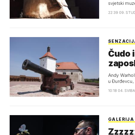
svjetski muz
22:39 09. STU
SENZACIJ
Čudo i
zaposl
Andy Warhol,
u Đurđevcu
10:18 04. SVIB
GALERIJA
Zzzzzz