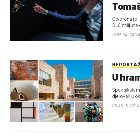
Tomaše
kuk…
Otvorena je 
31,6 milijuna
16:55 04. SRPA
REPORTA
U hra
Spektakularn
djelovali u ok
08:46 15. OŽU