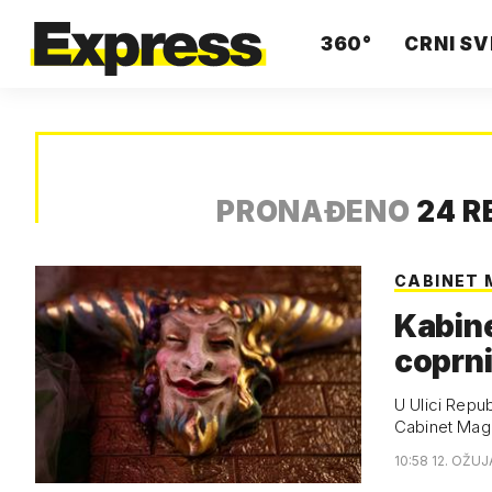
360°
CRNI SV
PRONAĐENO
24 R
CABINET 
Kabine
coprni
U Ulici Repu
Cabinet Magi
10:58 12. OŽUJ