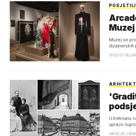
POSJETIL
Arcade
Muzej
Muzej se pro
dizajnerskih
10:52 07. RUJA
ARHITEK
'Gradi
podsje
U tretmanu n
upravo supr
08:50 26. LIPA