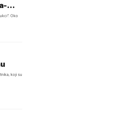
a-
ukci“. Oko
nu
nika, koji su