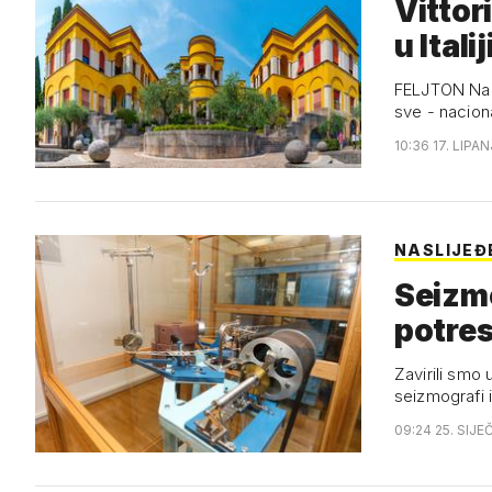
Vittoriale de
u Italij
FELJTON Nako
sve - nacion
10:36 17. LIPAN
NASLIJEĐ
Seizmo
potres
Zavirili smo
seizmografi 
09:24 25. SIJE