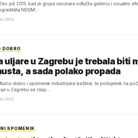
čeo još 2015. kad je grupa vizionara odlučila golemu i vizualno e
ogradilišta NDSM…
ANJ 2023.
O DOBRO
 uljare u Zagrebu je trebala biti 
usta, a sada polako propada
lturno dobro i spomenik industrijske baštine, te podsjetnik na po
acije u Zagrebu se rasp…
NJ 2022.
NI SPOMENIK