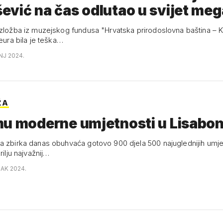
vić na čas odlutao u svijet meg
izložba iz muzejskog fundusa "Hrvatska prirodoslovna baština – K
 eura bila je teška…
NJ 2024.
ŽA
mu moderne umjetnosti u Lisabo
a zbirka danas obuhvaća gotovo 900 djela 500 najuglednijih umjet
rilju najvažnij…
JAK 2024.