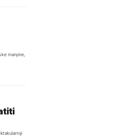
ske manjine,
titi
takularniji