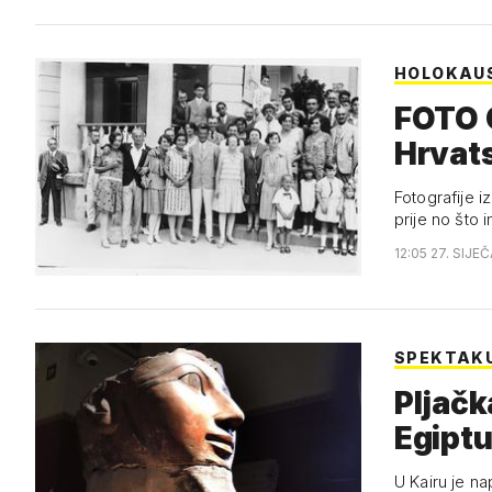
HOLOKAU
FOTO O
Hrvats
Fotografije 
prije no što 
12:05 27. SIJE
SPEKTAK
Pljačka
Egiptu
U Kairu je n