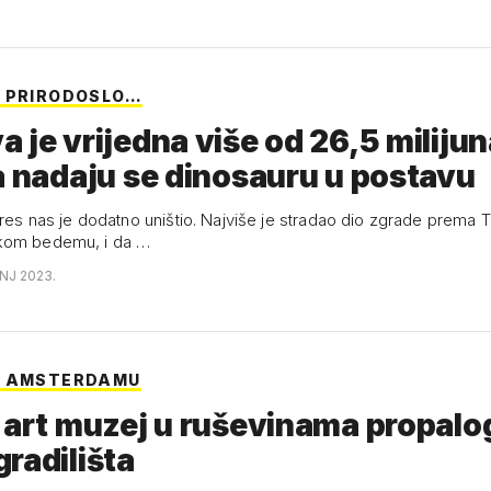
 PRIRODOSLO…
 je vrijedna više od 26,5 miliju
a nadaju se dinosauru u postavu
otres nas je dodatno uništio. Najviše je stradao dio zgrade prema 
kom bedemu, i da …
ANJ 2023.
U AMSTERDAMU
 art muzej u ruševinama propalo
radilišta