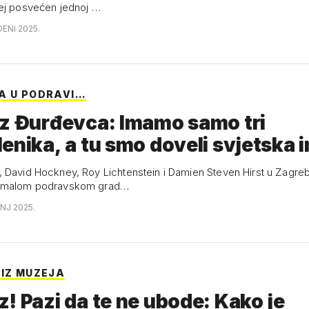
ej posvećen jednoj …
DENI 2025.
A U PODRAVI…
z Đurđevca: Imamo samo tri
enika, a tu smo doveli svjetska 
 David Hockney, Roy Lichtenstein i Damien Steven Hirst u Zagr
, malom podravskom grad…
ANJ 2025.
 IZ MUZEJA
! Pazi da te ne ubode: Kako je