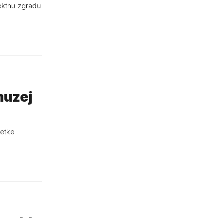
fektnu zgradu
muzej
četke