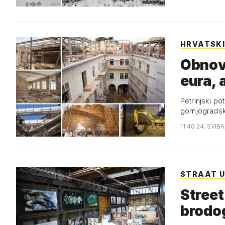
HRVATSKI
Obnova
eura, 
Petrinjski p
gornjograds
11:40 24. SVIB
STRAAT 
Street
brodog