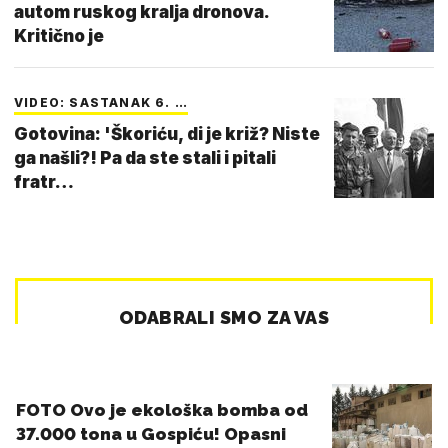
autom ruskog kralja dronova.
Kritično je
VIDEO: SASTANAK 6. …
Gotovina: 'Škoriću, di je križ? Niste
ga našli?! Pa da ste stali i pitali
fratr…