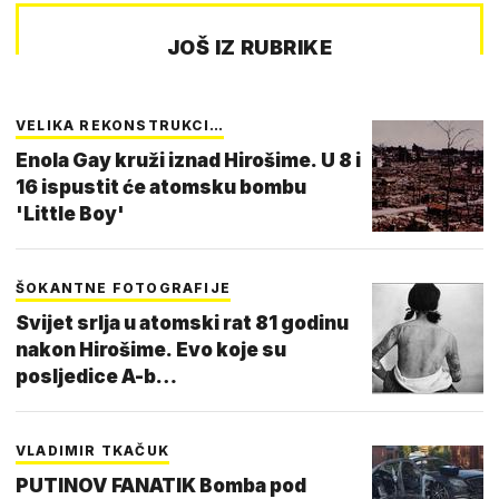
JOŠ IZ RUBRIKE
VELIKA REKONSTRUKCI…
Enola Gay kruži iznad Hirošime. U 8 i
16 ispustit će atomsku bombu
'Little Boy'
ŠOKANTNE FOTOGRAFIJE
Svijet srlja u atomski rat 81 godinu
nakon Hirošime. Evo koje su
posljedice A-b…
VLADIMIR TKAČUK
PUTINOV FANATIK Bomba pod