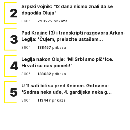
Srpski vojnik: '12 dana nismo znali da se
2
dogodila Oluja'
360°
220272
prikaza
Pad Krajine (3) i transkripti razgovora Arkan-
3
Legija: 'Čujem, prelazite ustašam…
360°
138457
prikaza
Legija nakon Oluje: 'Mi Srbi smo pič*ice.
4
Hrvati su nas pomeli!'
360°
133032
prikaza
U 11 sati bili su pred Kninom. Gotovina:
5
'Sedma neka uđe, 4. gardijska neka g…
360°
113447
prikaza