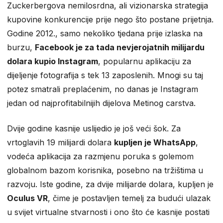
Zuckerbergova nemilosrdna, ali vizionarska strategija
kupovine konkurencije prije nego što postane prijetnja.
Godine 2012., samo nekoliko tjedana prije izlaska na
burzu,
Facebook je za tada nevjerojatnih milijardu
dolara kupio Instagram
, popularnu aplikaciju za
dijeljenje fotografija s tek 13 zaposlenih. Mnogi su taj
potez smatrali preplaćenim, no danas je Instagram
jedan od najprofitabilnijih dijelova Metinog carstva.
Dvije godine kasnije uslijedio je još veći šok. Za
vrtoglavih 19 milijardi dolara
kupljen je WhatsApp
,
vodeća aplikacija za razmjenu poruka s golemom
globalnom bazom korisnika, posebno na tržištima u
razvoju. Iste godine, za dvije milijarde dolara, kupljen je
Oculus VR
, čime je postavljen temelj za budući ulazak
u svijet virtualne stvarnosti i ono što će kasnije postati