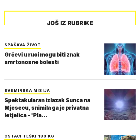
JOŠ IZ RUBRIKE
SPAŠAVA ŽIVOT
Grčevi u ruci mogu biti znak
smrtonosne bolesti
SVEMIRSKA MISIJA
Spektakularan izlazak Sunca na
Mjesecu, snimila ga je privatna
letjelica - 'Pla…
OSTACI TEŠKI 180 KG