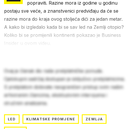
popraviti. Razine mora iz godine u godinu
postaju sve veće, a znanstvenici predviđaju da će se
razine mora do kraja ovog stoljeća dići za jedan metar.
A kako bi izgledalo kada bi se sav led na Zemlji otopio?
Koliko bi se promijenili kontinenti pokazao je Business
Insider u ovom videu.
Ovaj je članak dio naše pretplatničke ponude.
Cjelokupni sadržaj dostupan je isključivo pretplatnicima.
S pretplatom dobivate neograničen pristup svim našim
arhiviranim člancima, ekskluzivnim intervjuima i
stručnim analizama.
LED
KLIMATSKE PROMJENE
ZEMLJA