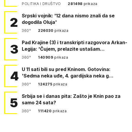
POLITIKA I DRUŠTVO
281498
prikaza
Srpski vojnik: '12 dana nismo znali da se
2
dogodila Oluja'
360°
226030
prikaza
Pad Krajine (3) i transkripti razgovora Arkan-
3
Legija: 'Čujem, prelazite ustašam…
360°
140909
prikaza
U 11 sati bili su pred Kninom. Gotovina:
4
'Sedma neka uđe, 4. gardijska neka g…
360°
124275
prikaza
Srbija se i danas pita: Zašto je Knin pao za
5
samo 24 sata?
360°
111420
prikaza