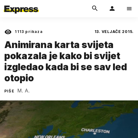
1113
prikaza
13. VELJAČE 2015.
Animirana karta svijeta
pokazala je kako bi svijet
izgledao kada bi se sav led
otopio
M. A.
PIŠE