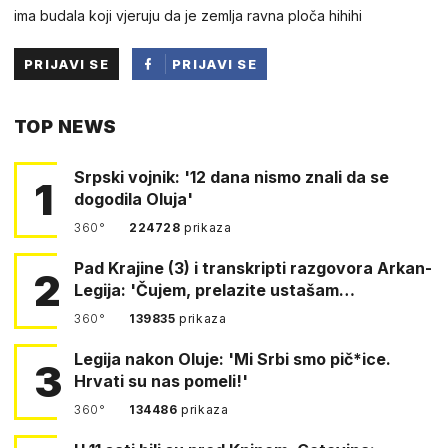
ima budala koji vjeruju da je zemlja ravna ploča hihihi
PRIJAVI SE
PRIJAVI SE
PUTEM
TOP NEWS
FACEBOOKA
Srpski vojnik: '12 dana nismo znali da se
1
dogodila Oluja'
360°
224728
prikaza
Pad Krajine (3) i transkripti razgovora Arkan-
2
Legija: 'Čujem, prelazite ustašam…
360°
139835
prikaza
Legija nakon Oluje: 'Mi Srbi smo pič*ice.
3
Hrvati su nas pomeli!'
360°
134486
prikaza