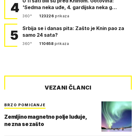
U 11 sati bili su pred Kninom. Gotovina:
4
'Sedma neka uđe, 4. gardijska neka g…
360°
123226
prikaza
Srbija se i danas pita: Zašto je Knin pao za
5
samo 24 sata?
360°
110658
prikaza
VEZANI ČLANCI
BRZO POMICANJE
Zemljino magnetno polje luduje,
ne zna se zašto