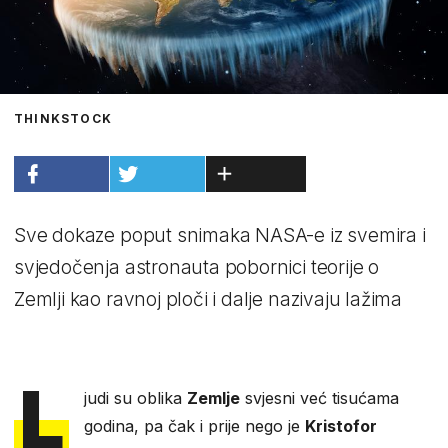
THINKSTOCK
Sve dokaze poput snimaka NASA-e iz svemira i
svjedočenja astronauta pobornici teorije o
Zemlji kao ravnoj ploči i dalje nazivaju lažima
L
judi su oblika
Zemlje
svjesni već tisućama
godina, pa čak i prije nego je
Kristofor