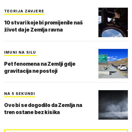
TEORIJA ZAVJERE
10 stvari koje bi promijenile naš
život da je Zemlja ravna
IMUNI NA SILU
Pet fenomena na Zemlji gdje
gravitacija ne postoji
NA 5 SEKUNDI
Ovo bi se dogodilo da Zemlja na
tren ostane bez kisika