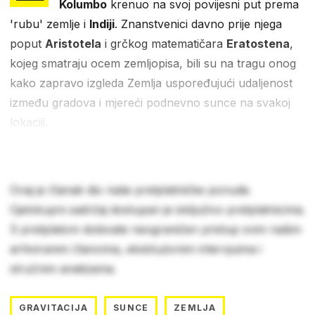
Kolumbo
krenuo na svoj povijesni put prema
'rubu' zemlje i
Indiji
. Znanstvenici davno prije njega
poput
Aristotela
i grčkog matematičara
Eratostena
,
kojeg smatraju ocem zemljopisa, bili su na tragu onog
kako zapravo izgleda Zemlja uspoređujući udaljenost
između gradova i mjereći podnevno sunce na svakoj
lokaciji.
Ovaj je članak dio naše pretplatničke ponude.
Cjelokupni sadržaj dostupan je isključivo pretplatnicima.
S pretplatom dobivate neograničen pristup svim našim
arhiviranim člancima, ekskluzivnim intervjuima i
stručnim analizama.
GRAVITACIJA
SUNCE
ZEMLJA