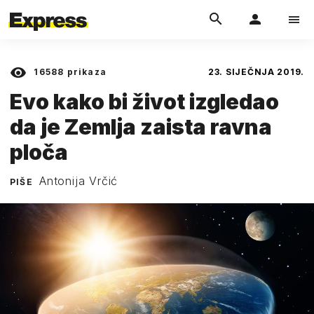
16588
prikaza
23. SIJEČNJA 2019.
Evo kako bi život izgledao
da je Zemlja zaista ravna
ploča
Antonija Vrčić
PIŠE