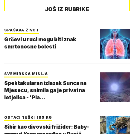
JOŠ IZ RUBRIKE
SPAŠAVA ŽIVOT
Grčevi u ruci mogu biti znak
smrtonosne bolesti
SVEMIRSKA MISIJA
Spektakularan izlazak Sunca na
Mjesecu, snimila ga je privatna
letjelica - 'Pla…
OSTACI TEŠKI 180 KG
Sibir kao divovski frižider: Baby-
mamut Yana pronađen u Rusiji