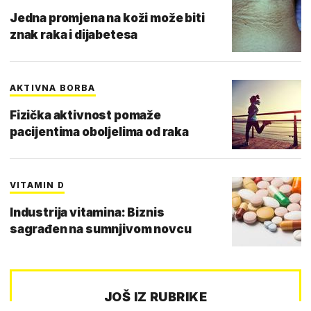
Jedna promjena na koži može biti
znak raka i dijabetesa
AKTIVNA BORBA
Fizička aktivnost pomaže
pacijentima oboljelima od raka
VITAMIN D
Industrija vitamina: Biznis
sagrađen na sumnjivom novcu
JOŠ IZ RUBRIKE