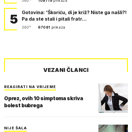
360°
108719
prikaza
Gotovina: 'Škoriću, di je križ? Niste ga našli?!
5
Pa da ste stali i pitali fratr…
360°
67081
prikaza
VEZANI ČLANCI
REAGIRATI NA VRIJEME
Oprez, ovih 10 simptoma skriva
bolest bubrega
NIJE ŠALA