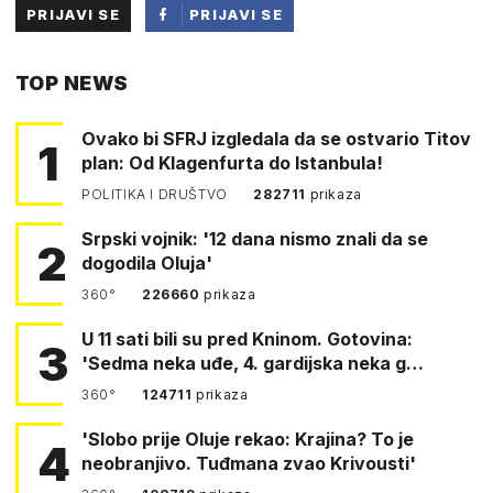
PRIJAVI SE
PRIJAVI SE
PUTEM
TOP NEWS
FACEBOOKA
Ovako bi SFRJ izgledala da se ostvario Titov
1
plan: Od Klagenfurta do Istanbula!
POLITIKA I DRUŠTVO
282711
prikaza
Srpski vojnik: '12 dana nismo znali da se
2
dogodila Oluja'
360°
226660
prikaza
U 11 sati bili su pred Kninom. Gotovina:
3
'Sedma neka uđe, 4. gardijska neka g…
360°
124711
prikaza
'Slobo prije Oluje rekao: Krajina? To je
4
neobranjivo. Tuđmana zvao Krivousti'