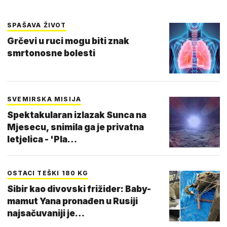
SPAŠAVA ŽIVOT
Grčevi u ruci mogu biti znak
smrtonosne bolesti
SVEMIRSKA MISIJA
Spektakularan izlazak Sunca na
Mjesecu, snimila ga je privatna
letjelica - 'Pla…
OSTACI TEŠKI 180 KG
Sibir kao divovski frižider: Baby-
mamut Yana pronađen u Rusiji
najsačuvaniji je…