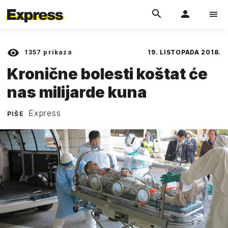
1357
prikaza
19. LISTOPADA 2018.
Kronične bolesti koštat će
nas milijarde kuna
Express
PIŠE