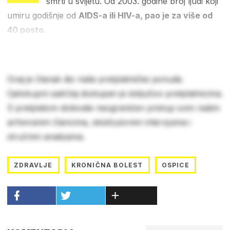
smrti u svijetu. Od 2003. godine broj ljudi koji
umiru godišnje od
AIDS-a ili HIV-a, pao je za više od
40 posto.
Ovaj je članak dio naše pretplatničke ponude.
Cjelokupni sadržaj dostupan je isključivo pretplatnicima.
S pretplatom dobivate neograničen pristup svim našim
arhiviranim člancima, ekskluzivnim intervjuima i
stručnim analizama.
ZDRAVLJE
KRONIČNA BOLEST
OSPICE