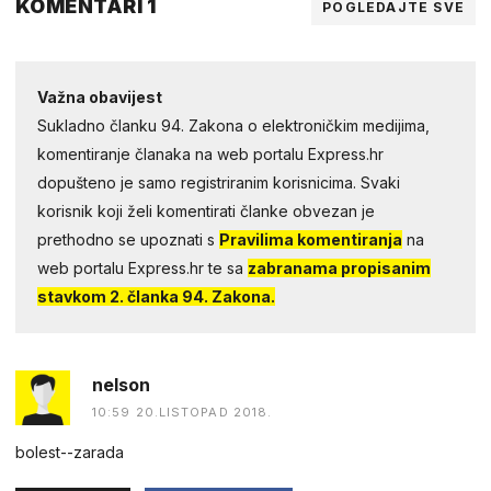
KOMENTARI 1
POGLEDAJTE SVE
Važna obavijest
Sukladno članku 94. Zakona o elektroničkim medijima,
komentiranje članaka na web portalu Express.hr
dopušteno je samo registriranim korisnicima. Svaki
korisnik koji želi komentirati članke obvezan je
prethodno se upoznati s
Pravilima komentiranja
na
web portalu Express.hr te sa
zabranama propisanim
stavkom 2. članka 94. Zakona.
nelson
10:59 20.LISTOPAD 2018.
bolest--zarada