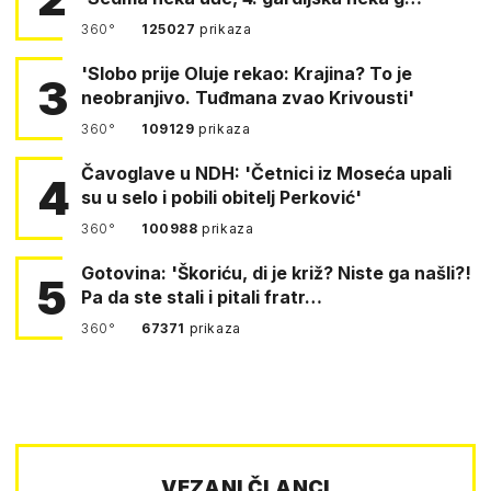
360°
125027
prikaza
'Slobo prije Oluje rekao: Krajina? To je
3
neobranjivo. Tuđmana zvao Krivousti'
360°
109129
prikaza
Čavoglave u NDH: 'Četnici iz Moseća upali
4
su u selo i pobili obitelj Perković'
360°
100988
prikaza
Gotovina: 'Škoriću, di je križ? Niste ga našli?!
5
Pa da ste stali i pitali fratr…
360°
67371
prikaza
VEZANI ČLANCI