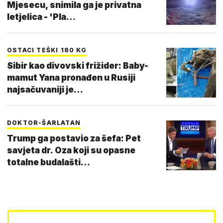
Mjesecu, snimila ga je privatna
letjelica - 'Pla…
OSTACI TEŠKI 180 KG
Sibir kao divovski frižider: Baby-
mamut Yana pronađen u Rusiji
najsačuvaniji je…
DOKTOR-ŠARLATAN
Trump ga postavio za šefa: Pet
savjeta dr. Oza koji su opasne
totalne budalašti…