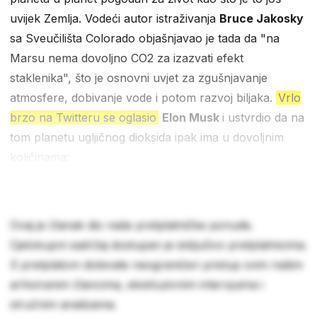
uvijek Zemlja. Vodeći autor istraživanja
Bruce Jakosky
sa Sveučilišta Colorado objašnjavao je tada da "na
Marsu nema dovoljno CO2 za izazvati efekt
staklenika", što je osnovni uvjet za zgušnjavanje
atmosfere, dobivanje vode i potom razvoj biljaka.
Vrlo
brzo na Twitteru se oglasio
Elon Musk
i ustvrdio da na
tom planetu ugljičnog dioksida ipak ima u dovoljnim
količinama:
Ovaj je članak dio naše pretplatničke ponude.
Cjelokupni sadržaj dostupan je isključivo pretplatnicima.
S pretplatom dobivate neograničen pristup svim našim
arhiviranim člancima, ekskluzivnim intervjuima i
stručnim analizama.