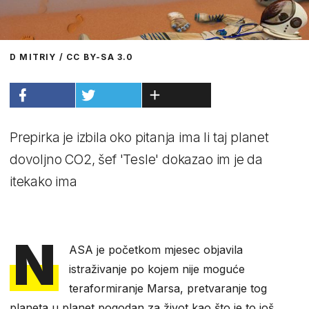
D MITRIY / CC BY-SA 3.0
Prepirka je izbila oko pitanja ima li taj planet
dovoljno CO2, šef 'Tesle' dokazao im je da
itekako ima
N
ASA je početkom mjesec objavila
istraživanje po kojem nije moguće
teraformiranje Marsa, pretvaranje tog
planeta u planet pogodan za život kao što je to još