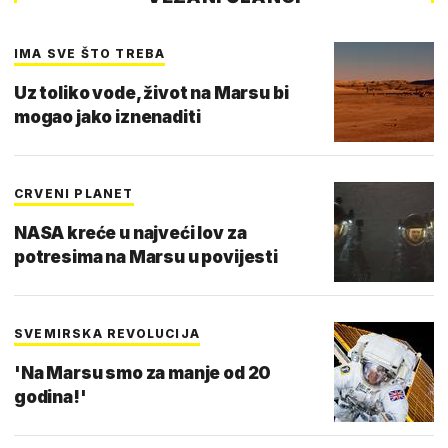
IMA SVE ŠTO TREBA
Uz toliko vode, život na Marsu bi
mogao jako iznenaditi
CRVENI PLANET
NASA kreće u najveći lov za
potresima na Marsu u povijesti
SVEMIRSKA REVOLUCIJA
'Na Marsu smo za manje od 20
godina!'