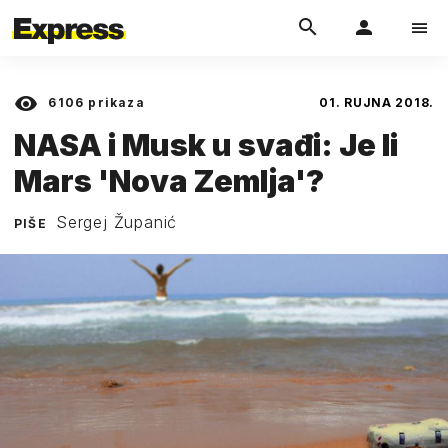
6106
prikaza
01. RUJNA 2018.
NASA i Musk u svađi: Je li
Mars 'Nova Zemlja'?
Sergej Županić
PIŠE