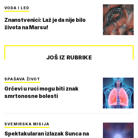
VODA I LED
Znanstvenici: Laž je da nije bilo
života na Marsu!
JOŠ IZ RUBRIKE
SPAŠAVA ŽIVOT
Grčevi u ruci mogu biti znak
smrtonosne bolesti
SVEMIRSKA MISIJA
Spektakularan izlazak Sunca na