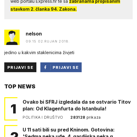
web portalu Express.hr te sa
zabranama propisanim
stavkom 2. članka 94. Zakona.
nelson
09:15 02.RUJAN 2018.
jedino u kakvim staklenicima živjeti
PRIJAVI SE
PRIJAVI SE
PUTEM
TOP NEWS
FACEBOOKA
Ovako bi SFRJ izgledala da se ostvario Titov
1
plan: Od Klagenfurta do Istanbula!
POLITIKA I DRUŠTVO
283128
prikaza
U 11 sati bili su pred Kninom. Gotovina:
2
'Sedma neka uđe, 4. gardijska neka g…