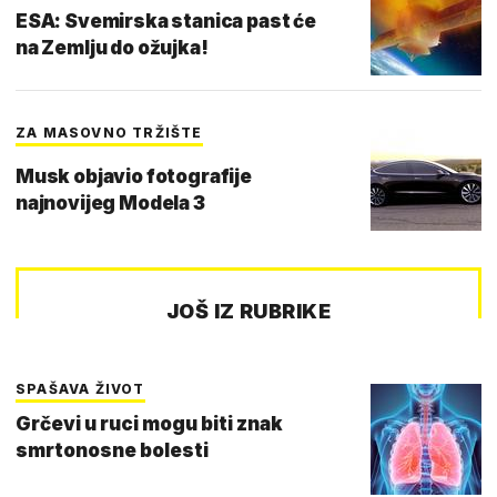
ESA: Svemirska stanica past će
na Zemlju do ožujka!
ZA MASOVNO TRŽIŠTE
Musk objavio fotografije
najnovijeg Modela 3
JOŠ IZ RUBRIKE
SPAŠAVA ŽIVOT
Grčevi u ruci mogu biti znak
smrtonosne bolesti