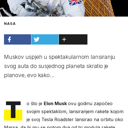
NASA
Muskov uspjeh u spektakularnom lansiranju
svog auta do susjednog planeta skratio je
planove, evo kako...
T
o što je
Elon Musk
ovu godinu započeo
svojim spektaklom, lansiranjem rakete kojom
je svoj Tesla Roadster lansirao na orbitu oko
Marsa, da bi mu se potom dva od tri modula rakete