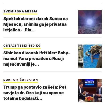
SVEMIRSKA MISIJA
Spektakularan izlazak Sunca na
Mjesecu, snimila ga je privatna
letjelica - 'Pla…
OSTACI TEŠKI 180 KG
Sibir kao divovski frižider: Baby-
mamut Yana pronađen u Rusiji
najsačuvaniji je…
DOKTOR-ŠARLATAN
Trump ga postavio za šefa: Pet
savjeta dr. Oza koji su opasne
totalne budalašti…