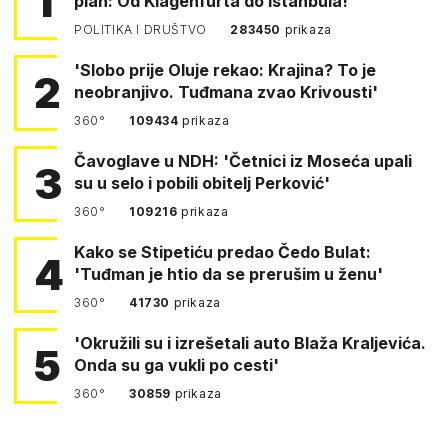
1
plan: Od Klagenfurta do Istanbula!
POLITIKA I DRUŠTVO
283450
prikaza
'Slobo prije Oluje rekao: Krajina? To je
2
neobranjivo. Tuđmana zvao Krivousti'
360°
109434
prikaza
Čavoglave u NDH: 'Četnici iz Moseća upali
3
su u selo i pobili obitelj Perković'
360°
109216
prikaza
Kako se Stipetiću predao Čedo Bulat:
4
'Tuđman je htio da se prerušim u ženu'
360°
41730
prikaza
'Okružili su i izrešetali auto Blaža Kraljevića.
5
Onda su ga vukli po cesti'
360°
30859
prikaza