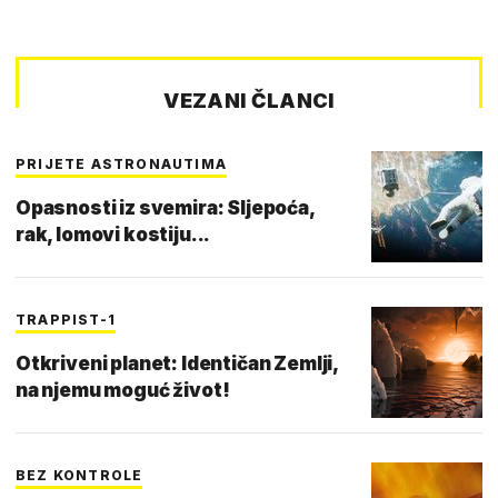
VEZANI ČLANCI
PRIJETE ASTRONAUTIMA
Opasnosti iz svemira: Sljepoća,
rak, lomovi kostiju...
TRAPPIST-1
Otkriveni planet: Identičan Zemlji,
na njemu moguć život!
BEZ KONTROLE