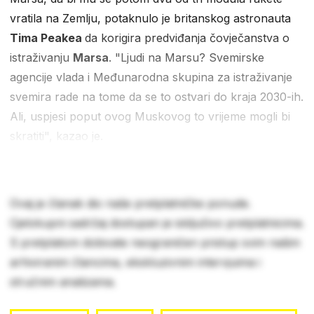
vratila na Zemlju, potaknulo je britanskog astronauta
Tima Peakea
da korigira predviđanja čovječanstva o
istraživanju
Marsa
. "Ljudi na Marsu? Svemirske
agencije vlada i Međunarodna skupina za istraživanje
svemira rade na tome da se to ostvari do kraja 2030-ih.
Ali, uspjesi poput ovog Muskovog to vrijeme mogli bi
skratiti", kazao je.
Ovaj je članak dio naše pretplatničke ponude.
Cjelokupni sadržaj dostupan je isključivo pretplatnicima.
S pretplatom dobivate neograničen pristup svim našim
arhiviranim člancima, ekskluzivnim intervjuima i
stručnim analizama.