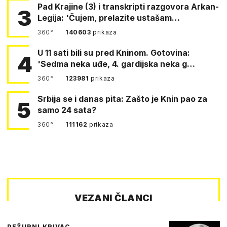
Pad Krajine (3) i transkripti razgovora Arkan-
3
Legija: 'Čujem, prelazite ustašam…
360°
140603
prikaza
U 11 sati bili su pred Kninom. Gotovina:
4
'Sedma neka uđe, 4. gardijska neka g…
360°
123981
prikaza
Srbija se i danas pita: Zašto je Knin pao za
5
samo 24 sata?
360°
111162
prikaza
VEZANI ČLANCI
DEŽURNI KRIVAC