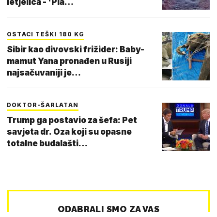
letjelica - 'Pla…
OSTACI TEŠKI 180 KG
Sibir kao divovski frižider: Baby-
mamut Yana pronađen u Rusiji
najsačuvaniji je…
DOKTOR-ŠARLATAN
Trump ga postavio za šefa: Pet
savjeta dr. Oza koji su opasne
totalne budalašti…