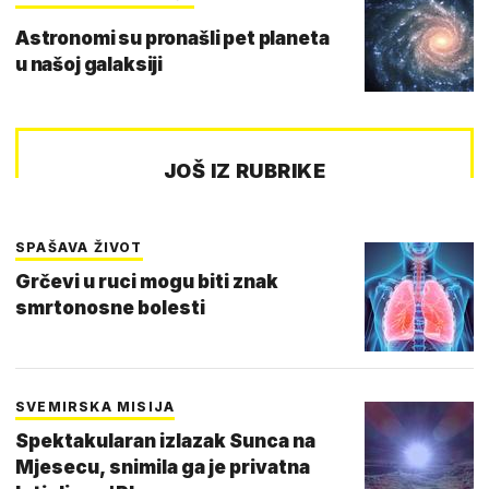
Astronomi su pronašli pet planeta
u našoj galaksiji
JOŠ IZ RUBRIKE
SPAŠAVA ŽIVOT
Grčevi u ruci mogu biti znak
smrtonosne bolesti
SVEMIRSKA MISIJA
Spektakularan izlazak Sunca na
Mjesecu, snimila ga je privatna