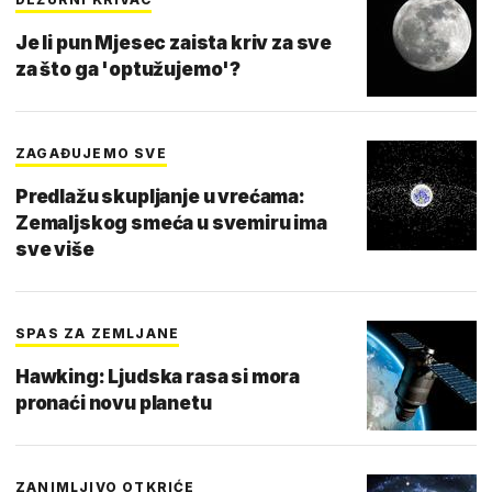
Je li pun Mjesec zaista kriv za sve
za što ga 'optužujemo'?
ZAGAĐUJEMO SVE
Predlažu skupljanje u vrećama:
Zemaljskog smeća u svemiru ima
sve više
SPAS ZA ZEMLJANE
Hawking: Ljudska rasa si mora
pronaći novu planetu
ZANIMLJIVO OTKRIĆE