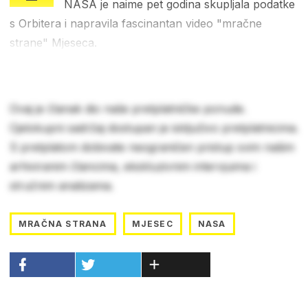
NASA je naime pet godina skupljala podatke
s Orbitera i napravila fascinantan video "mračne
strane" Mjeseca.
Ovaj je članak dio naše pretplatničke ponude.
Cjelokupni sadržaj dostupan je isključivo pretplatnicima.
S pretplatom dobivate neograničen pristup svim našim
arhiviranim člancima, ekskluzivnim intervjuima i
stručnim analizama.
MRAČNA STRANA
MJESEC
NASA