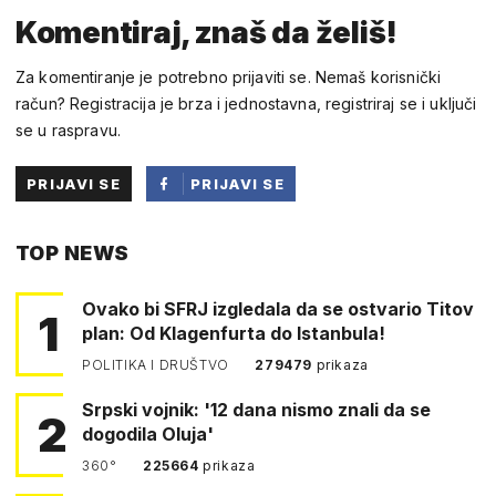
Komentiraj, znaš da želiš!
Za komentiranje je potrebno prijaviti se. Nemaš korisnički
račun? Registracija je brza i jednostavna, registriraj se i uključi
se u raspravu.
PRIJAVI SE
PRIJAVI SE
PUTEM
TOP NEWS
FACEBOOKA
Ovako bi SFRJ izgledala da se ostvario Titov
1
plan: Od Klagenfurta do Istanbula!
POLITIKA I DRUŠTVO
279479
prikaza
Srpski vojnik: '12 dana nismo znali da se
2
dogodila Oluja'
360°
225664
prikaza