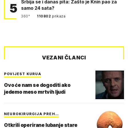
Srbija se i danas pita: Zašto je Knin pao za
5
samo 24 sata?
360°
110802
prikaza
VEZANI ČLANCI
POVIJEST KURUA
Ovo će nam se dogoditi ako
jedemo meso mrtvih ljudi
NEUROKIRURGIJA PREH…
Otkrili operirane lubanje stare