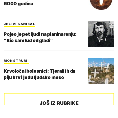
6000 godina
JEZIVI KANIBAL
Pojeo je pet ljudi na planinarenju:
"Bio sam lud od gladi"
MONSTRUMI
Krvoločni bolesnici: Tjerali ih da
piju krv i jedu ljudsko meso
JOŠ IZ RUBRIKE