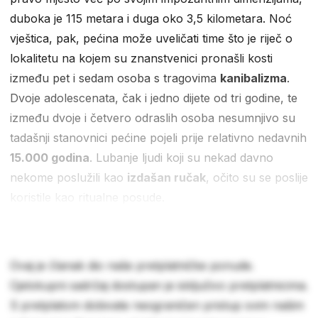
duboka je 115 metara i duga oko 3,5 kilometara. Noć
vještica, pak, pećina može uveličati time što je riječ o
lokalitetu na kojem su znanstvenici pronašli kosti
između pet i sedam osoba s tragovima
kanibalizma
.
Dvoje adolescenata, čak i jedno dijete od tri godine, te
između dvoje i četvero odraslih osoba nesumnjivo su
tadašnji stanovnici pećine pojeli prije relativno nedavnih
15.000 godina
. Lubanje ljudi koji su nekad davno
nekome poslužili kao
izdašan ručak
, očito su se poslije
koristile kao ritualne posude.
Ovaj je članak dio naše pretplatničke ponude.
Cjelokupni sadržaj dostupan je isključivo pretplatnicima.
S pretplatom dobivate neograničen pristup svim našim