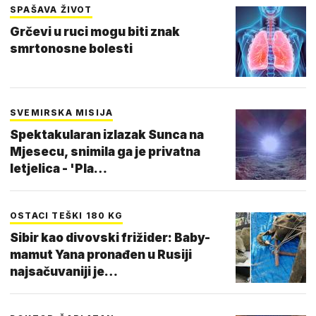
SPAŠAVA ŽIVOT
Grčevi u ruci mogu biti znak
smrtonosne bolesti
SVEMIRSKA MISIJA
Spektakularan izlazak Sunca na
Mjesecu, snimila ga je privatna
letjelica - 'Pla…
OSTACI TEŠKI 180 KG
Sibir kao divovski frižider: Baby-
mamut Yana pronađen u Rusiji
najsačuvaniji je…