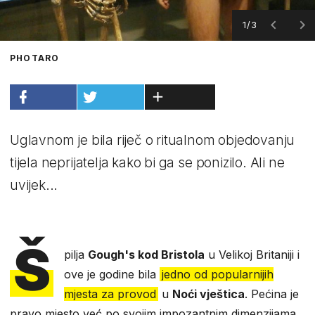
1/3
PHOTARO
Uglavnom je bila riječ o ritualnom objedovanju
tijela neprijatelja kako bi ga se ponizilo. Ali ne
uvijek...
Š
pilja
Gough's kod Bristola
u Velikoj Britaniji i
ove je godine bila
jedno od popularnijih
mjesta za provod
u
Noći vještica
. Pećina je
pravo mjesto već po svojim impozantnim dimenzijama,