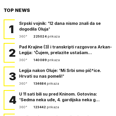
PUTEM
TOP NEWS
FACEBOOKA
Srpski vojnik: '12 dana nismo znali da se
1
dogodila Oluja'
360°
225024
prikaza
Pad Krajine (3) i transkripti razgovora Arkan-
2
Legija: 'Čujem, prelazite ustašam…
360°
140089
prikaza
Legija nakon Oluje: 'Mi Srbi smo pič*ice.
3
Hrvati su nas pomeli!'
360°
134684
prikaza
U 11 sati bili su pred Kninom. Gotovina:
4
'Sedma neka uđe, 4. gardijska neka g…
360°
123442
prikaza