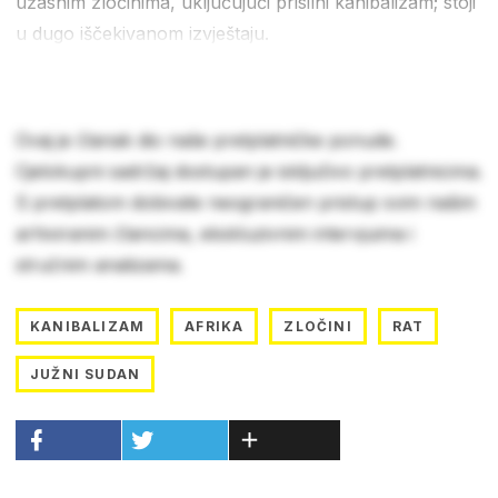
užasnim zločinima, uključujući prisilni kanibalizam; stoji
u dugo iščekivanom izvještaju.
Ovaj je članak dio naše pretplatničke ponude.
Cjelokupni sadržaj dostupan je isključivo pretplatnicima.
S pretplatom dobivate neograničen pristup svim našim
arhiviranim člancima, ekskluzivnim intervjuima i
stručnim analizama.
KANIBALIZAM
AFRIKA
ZLOČINI
RAT
JUŽNI SUDAN