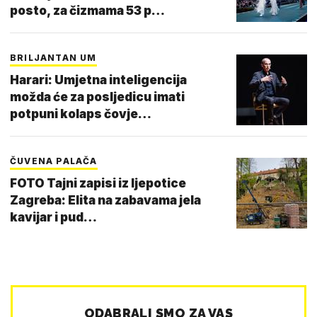
posto, za čizmama 53 p…
BRILJANTAN UM
Harari: Umjetna inteligencija
možda će za posljedicu imati
potpuni kolaps čovje…
ČUVENA PALAČA
FOTO Tajni zapisi iz ljepotice
Zagreba: Elita na zabavama jela
kavijar i pud…