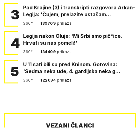
Pad Krajine (3) i transkripti razgovora Arkan-
3
Legija: 'Čujem, prelazite ustašam…
360°
139709
prikaza
Legija nakon Oluje: 'Mi Srbi smo pič*ice.
4
Hrvati su nas pomeli!'
360°
134409
prikaza
U 11 sati bili su pred Kninom. Gotovina:
5
'Sedma neka uđe, 4. gardijska neka g…
360°
122694
prikaza
VEZANI ČLANCI