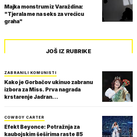
Majka monstrum iz Varaždina:
"Tjerala me na seks za vrećicu
graha"
JOŠ IZ RUBRIKE
ZABRANILI KOMUNISTI
Kako je Gorbačov ukinuo zabranu
izbora za Miss. Prva nagrada
krstarenje Jadran…
COWBOY CARTER
Efekt Beyonce: Potražnja za
kaubojskim šeširima raste 85