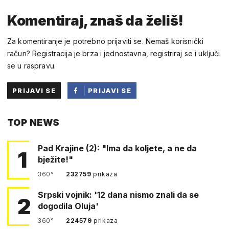
Komentiraj, znaš da želiš!
Za komentiranje je potrebno prijaviti se. Nemaš korisnički
račun? Registracija je brza i jednostavna, registriraj se i uključi
se u raspravu.
PRIJAVI SE
PRIJAVI SE
PUTEM
TOP NEWS
FACEBOOKA
Pad Krajine (2): "Ima da koljete, a ne da
1
bježite!"
360°
232759
prikaza
Srpski vojnik: '12 dana nismo znali da se
2
dogodila Oluja'
360°
224579
prikaza