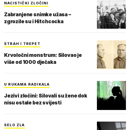
NACISTIČKI ZLOČINI
Zabranjene snimke užasa –
zgrozile su i Hitchcocka
STRAH I TREPET
Krvoločni monstrum: Silovao je
više od 1000 dječaka
U RUKAMA RADIKALA
Jezivi zločini: Silovali su žene dok
nisu ostale bez svijesti
SELO ZLA