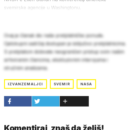
svemirske agencije u Washingtonu.
Ovaj je članak dio naše pretplatničke ponude.
Cjelokupni sadržaj dostupan je isključivo pretplatnicima.
S pretplatom dobivate neograničen pristup svim našim
arhiviranim člancima, ekskluzivnim intervjuima i
stručnim analizama.
IZVANZEMALJCI
SVEMIR
NASA
Komentiraj, znaš da želiš!