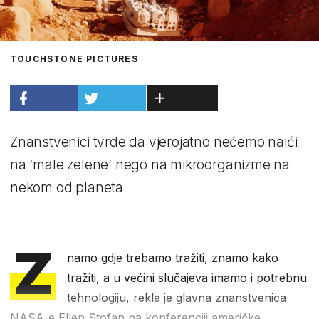
TOUCHSTONE PICTURES
Znanstvenici tvrde da vjerojatno nećemo naići
na ‘male zelene’ nego na mikroorganizme na
nekom od planeta
Z
namo gdje trebamo tražiti, znamo kako
tražiti, a u većini slučajeva imamo i potrebnu
tehnologiju, rekla je glavna znanstvenica
NASA-e Ellen Stofan na konferenciji američke