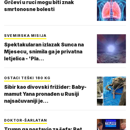
Grčevi u ruci mogu biti znak
smrtonosne bolesti
SVEMIRSKA MISIJA
Spektakularan izlazak Sunca na
Mjesecu, snimila ga je privatna
letjelica - 'Pla…
OSTACI TEŠKI 180 KG
Sibir kao divovski frižider: Baby-
mamut Yana pronađen u Rusiji
najsačuvaniji je…
DOKTOR-ŠARLATAN
Trump ga postavio za šefa: Pet