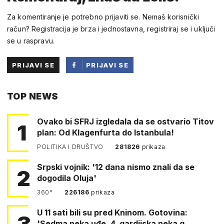
Za komentiranje je potrebno prijaviti se. Nemaš korisnički
račun? Registracija je brza i jednostavna, registriraj se i uključi
se u raspravu.
PRIJAVI SE
PRIJAVI SE
PUTEM
TOP NEWS
FACEBOOKA
Ovako bi SFRJ izgledala da se ostvario Titov
1
plan: Od Klagenfurta do Istanbula!
POLITIKA I DRUŠTVO
281826
prikaza
Srpski vojnik: '12 dana nismo znali da se
2
dogodila Oluja'
360°
226186
prikaza
U 11 sati bili su pred Kninom. Gotovina:
3
'Sedma neka uđe, 4. gardijska neka g…