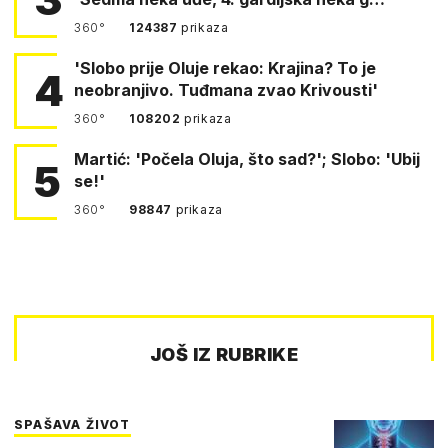
360°
124387
prikaza
'Slobo prije Oluje rekao: Krajina? To je
4
neobranjivo. Tuđmana zvao Krivousti'
360°
108202
prikaza
Martić: 'Počela Oluja, što sad?'; Slobo: 'Ubij
5
se!'
360°
98847
prikaza
JOŠ IZ RUBRIKE
SPAŠAVA ŽIVOT