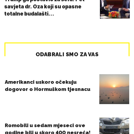
savjeta dr. Oza koji su opasne
totalne budalašti…