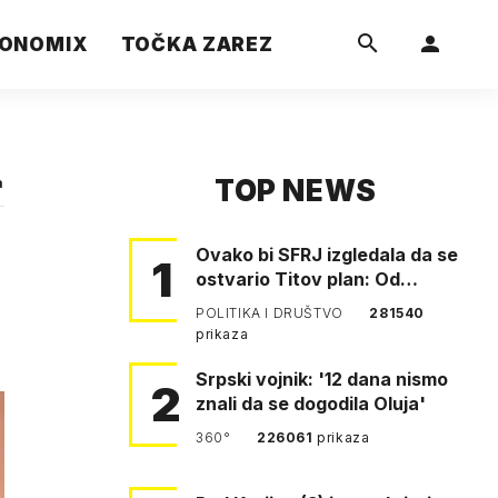
ONOMIX
TOČKA ZAREZ
TOP NEWS
a
Ovako bi SFRJ izgledala da se
1
ostvario Titov plan: Od
Klagenfurta do Istanbula!
POLITIKA I DRUŠTVO
281540
prikaza
Srpski vojnik: '12 dana nismo
2
znali da se dogodila Oluja'
360°
226061
prikaza