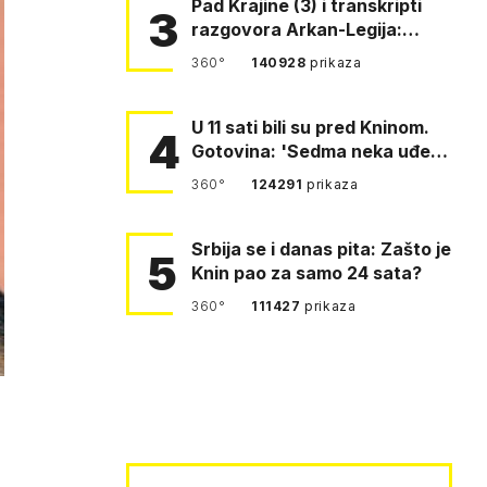
Pad Krajine (3) i transkripti
3
razgovora Arkan-Legija:
'Čujem, prelazite ustašam…
360°
140928
prikaza
U 11 sati bili su pred Kninom.
4
Gotovina: 'Sedma neka uđe,
4. gardijska neka g…
360°
124291
prikaza
Srbija se i danas pita: Zašto je
5
Knin pao za samo 24 sata?
360°
111427
prikaza