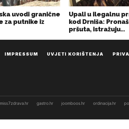
IMPRESSUM
UVJETI KORIŠTENJA
PRIV
miss7zdrava.hr
gastro.hr
joomboos.hr
ordinacija.hr
po