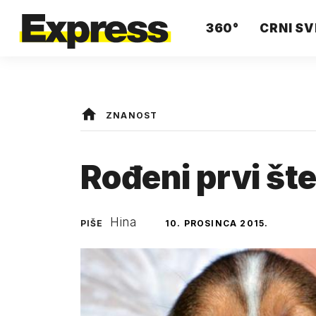
360°
CRNI SV
ZNANOST
Rođeni prvi šte
Hina
PIŠE
10. PROSINCA 2015.