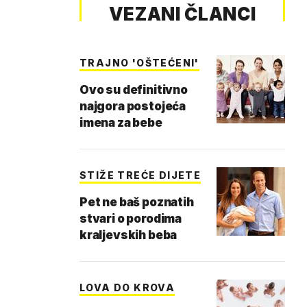
VEZANI ČLANCI
TRAJNO 'OŠTEĆENI'
Ovo su definitivno
najgora postojeća
imena za bebe
STIŽE TREĆE DIJETE
Pet ne baš poznatih
stvari o porodima
kraljevskih beba
LOVA DO KROVA