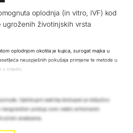
mognuta oplodnja (in vitro, IVF) kod
 ugroženih životinjskih vrsta
om oplodnjom okotila je kujica, surogat majka u
setljeća neuspješnih pokušaja primjene te metode u
i u srijedu.
 ponude. Cjelokupni sadržaj dostupan je isključivo
e neograničen pristup svim našim arhiviranim
stručnim analizama.