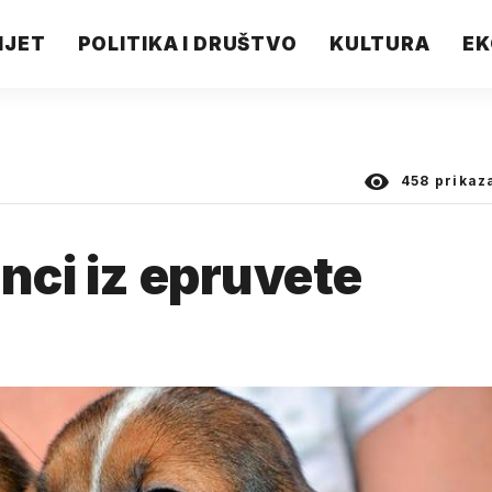
IJET
POLITIKA I DRUŠTVO
KULTURA
EK
458
prikaz
nci iz epruvete