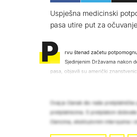
Uspješna medicinski potpo
pasa utire put za očuvanje
P
rvu štenad začetu potpomognut
Sjedinjenim Državama nakon de
pasa, objavili su američki znanstvenic
Ovaj je članak dio naše pretplatničke
pretplatnicima. S pretplatom dobivat
člancima, ekskluzivnim intervjuima i 