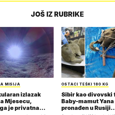
JOŠ IZ RUBRIKE
A MISIJA
OSTACI TEŠKI 180 KG
ularan izlazak
Sibir kao divovski 
a Mjesecu,
Baby-mamut Yana
ga je privatna
pronađen u Rusiji
a - 'Pla…
najsačuvaniji je…