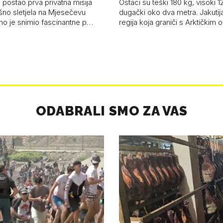
 postao prva privatna misija
Ostaci su teški 180 kg, visoki 1
ešno sletjela na Mjesečevu
dugački oko dva metra. Jakutija
mo je snimio fascinantne p…
regija koja graniči s Arktičkim