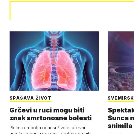
SPAŠAVA ŽIVOT
SVEMIRSK
Grčevi u ruci mogu biti
Spektak
znak smrtonosne bolesti
Sunca n
snimila 
Plućna embolija odnosi živote, a krvni
letjelic
ugrušci mogu uzrokovati cijeli niz drugih