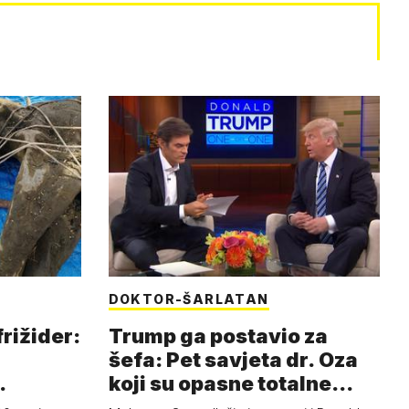
DOKTOR-ŠARLATAN
frižider:
Trump ga postavio za
šefa: Pet savjeta dr. Oza
koji su opasne totalne
budalašti…