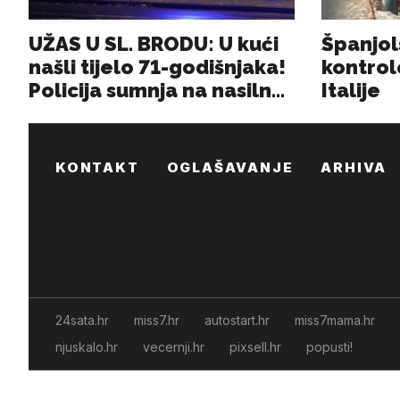
KONTAKT
OGLAŠAVANJE
ARHIVA
24sata.hr
miss7.hr
autostart.hr
miss7mama.hr
njuskalo.hr
vecernji.hr
pixsell.hr
popusti!