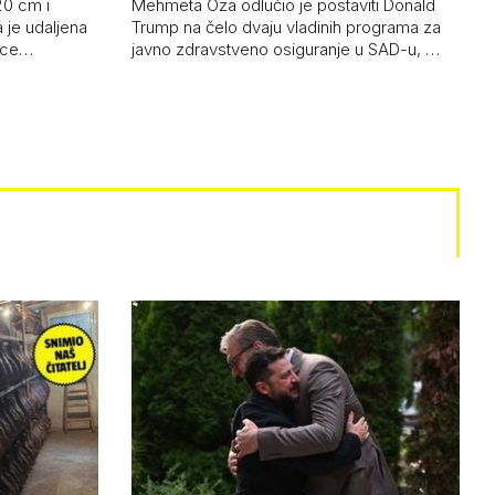
20 cm i
Mehmeta Oza odlučio je postaviti Donald
 je udaljena
Trump na čelo dvaju vladinih programa za
 oce…
javno zdravstveno osiguranje u SAD-u, …