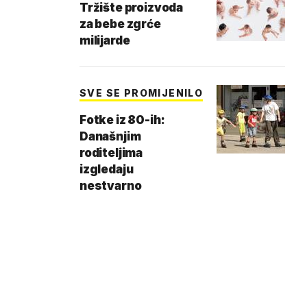
Tržište proizvoda
za bebe zgrće
milijarde
SVE SE PROMIJENILO
Fotke iz 80-ih:
Današnjim
roditeljima
izgledaju
nestvarno