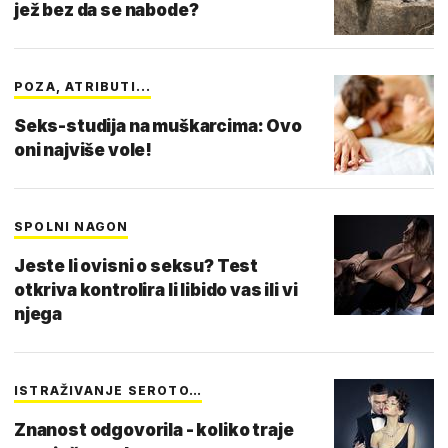
jež bez da se nabode?
POZA, ATRIBUTI...
Seks-studija na muškarcima: Ovo
oni najviše vole!
SPOLNI NAGON
Jeste li ovisni o seksu? Test
otkriva kontrolira li libido vas ili vi
njega
ISTRAŽIVANJE SEROTO…
Znanost odgovorila - koliko traje