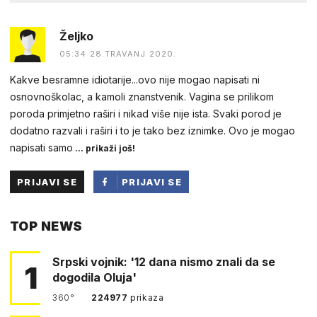
Željko
05:34 28.TRAVANJ 2020.
Kakve besramne idiotarije...ovo nije mogao napisati ni
osnovnoškolac, a kamoli znanstvenik. Vagina se prilikom
poroda primjetno raširi i nikad više nije ista. Svaki porod je
dodatno razvali i raširi i to je tako bez iznimke. Ovo je mogao
napisati samo
... prikaži još!
PRIJAVI SE
PRIJAVI SE
PUTEM
TOP NEWS
FACEBOOKA
Srpski vojnik: '12 dana nismo znali da se
1
dogodila Oluja'
360°
224977
prikaza