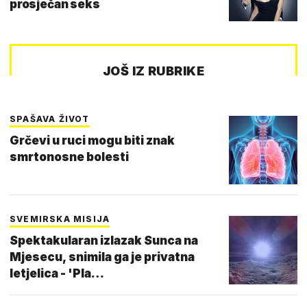
prosječan seks
JOŠ IZ RUBRIKE
SPAŠAVA ŽIVOT
Grčevi u ruci mogu biti znak
smrtonosne bolesti
SVEMIRSKA MISIJA
Spektakularan izlazak Sunca na
Mjesecu, snimila ga je privatna
letjelica - 'Pla…