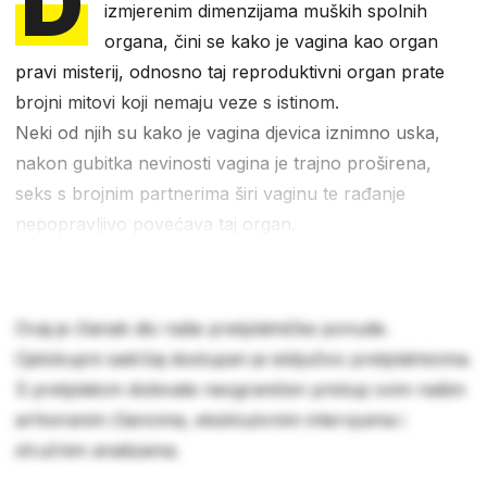
D
izmjerenim dimenzijama muških spolnih
organa, čini se kako je vagina kao organ
pravi misterij, odnosno taj reproduktivni organ prate
brojni mitovi koji nemaju veze s istinom.
Neki od njih su kako je vagina djevica iznimno uska,
nakon gubitka nevinosti vagina je trajno proširena,
seks s brojnim partnerima širi vaginu te rađanje
nepopravljivo povećava taj organ.
Ovaj je članak dio naše pretplatničke ponude.
Cjelokupni sadržaj dostupan je isključivo pretplatnicima.
S pretplatom dobivate neograničen pristup svim našim
arhiviranim člancima, ekskluzivnim intervjuima i
stručnim analizama.