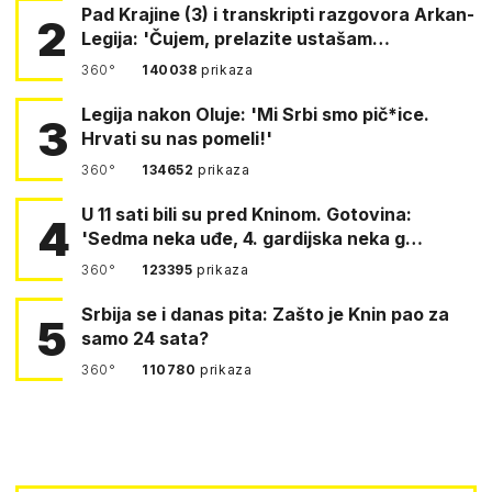
Pad Krajine (3) i transkripti razgovora Arkan-
2
Legija: 'Čujem, prelazite ustašam…
360°
140038
prikaza
Legija nakon Oluje: 'Mi Srbi smo pič*ice.
3
Hrvati su nas pomeli!'
360°
134652
prikaza
U 11 sati bili su pred Kninom. Gotovina:
4
'Sedma neka uđe, 4. gardijska neka g…
360°
123395
prikaza
Srbija se i danas pita: Zašto je Knin pao za
5
samo 24 sata?
360°
110780
prikaza