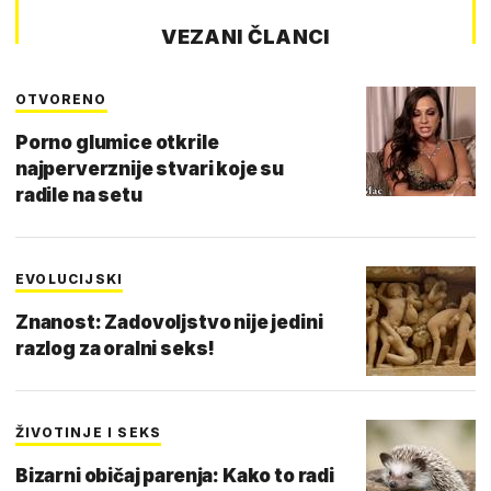
VEZANI ČLANCI
OTVORENO
Porno glumice otkrile
najperverznije stvari koje su
radile na setu
EVOLUCIJSKI
Znanost: Zadovoljstvo nije jedini
razlog za oralni seks!
ŽIVOTINJE I SEKS
Bizarni običaj parenja: Kako to radi