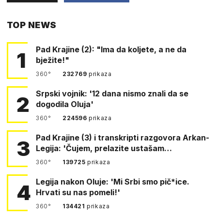
PUTEM
TOP NEWS
FACEBOOKA
Pad Krajine (2): "Ima da koljete, a ne da
1
bježite!"
360°
232769
prikaza
Srpski vojnik: '12 dana nismo znali da se
2
dogodila Oluja'
360°
224596
prikaza
Pad Krajine (3) i transkripti razgovora Arkan-
3
Legija: 'Čujem, prelazite ustašam…
360°
139725
prikaza
Legija nakon Oluje: 'Mi Srbi smo pič*ice.
4
Hrvati su nas pomeli!'
360°
134421
prikaza