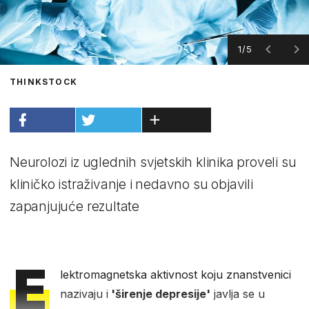
1/5
THINKSTOCK
Neurolozi iz uglednih svjetskih klinika proveli su
kliničko istraživanje i nedavno su objavili
zapanjujuće rezultate
E
lektromagnetska aktivnost koju znanstvenici
nazivaju i
'širenje depresije'
javlja se u