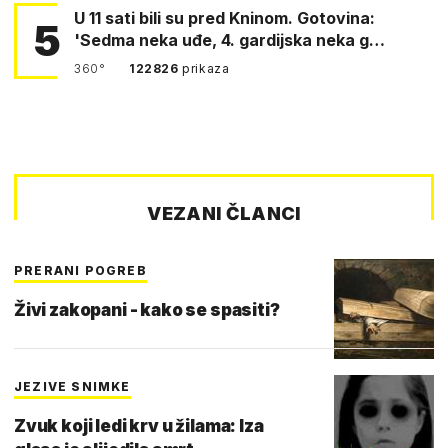
U 11 sati bili su pred Kninom. Gotovina:
5
'Sedma neka uđe, 4. gardijska neka g…
360°
122826
prikaza
VEZANI ČLANCI
PRERANI POGREB
Živi zakopani - kako se spasiti?
JEZIVE SNIMKE
Zvuk koji ledi krv u žilama: Iza