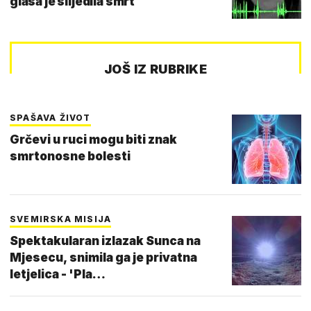
glasa je slijedila smrt
JOŠ IZ RUBRIKE
SPAŠAVA ŽIVOT
Grčevi u ruci mogu biti znak
smrtonosne bolesti
SVEMIRSKA MISIJA
Spektakularan izlazak Sunca na
Mjesecu, snimila ga je privatna
letjelica - 'Pla…