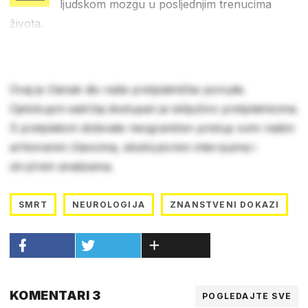
ljudskom mozgu u posljednjim trenucima
života.
Ovaj je članak dio naše pretplatničke ponude.
Cjelokupni sadržaj dostupan je isključivo pretplatnicima.
S pretplatom dobivate neograničen pristup svim našim
arhiviranim člancima, ekskluzivnim intervjuima i
stručnim analizama.
SMRT
NEUROLOGIJA
ZNANSTVENI DOKAZI
KOMENTARI 3
POGLEDAJTE SVE