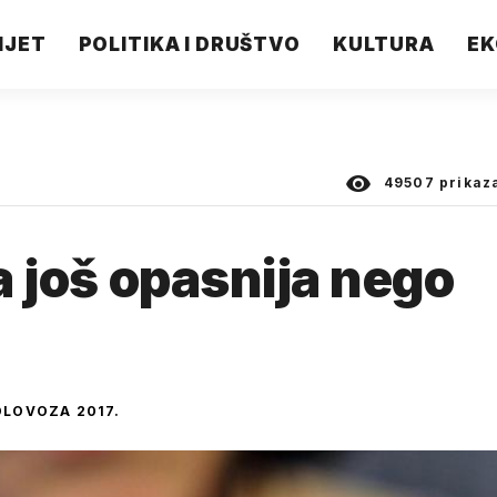
IJET
POLITIKA I DRUŠTVO
KULTURA
EK
49507
prikaz
la još opasnija nego
OLOVOZA 2017.