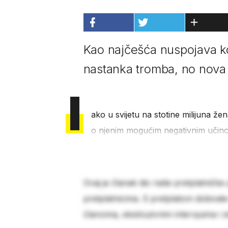
Kao najčešća nuspojava ko
nastanka tromba, no nova s
I
ako u svijetu na stotine milijuna že
o njenim mogućim negativnim učinci
Ovaj je članak dio naše pretplatničke
pretplatnicima. S pretplatom dobivat
člancima, ekskluzivnim intervjuima i 