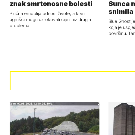
znak smrtonosne bolesti
Sunca n
snimila 
Plućna embolija odnosi živote, a krvni
letjelic
ugrušci mogu uzrokovati cijeli niz drugih
Blue Ghost je
problema
koja je uspj
površinu. Ta