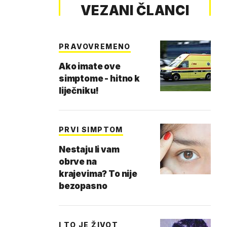
VEZANI ČLANCI
PRAVOVREMENO
Ako imate ove
simptome - hitno k
liječniku!
PRVI SIMPTOM
Nestaju li vam
obrve na
krajevima? To nije
bezopasno
I TO JE ŽIVOT