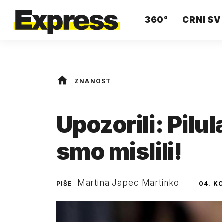
360°
CRNI SV
ZNANOST
Upozorili: Pilu
smo mislili!
Martina Japec Martinko
PIŠE
04. K