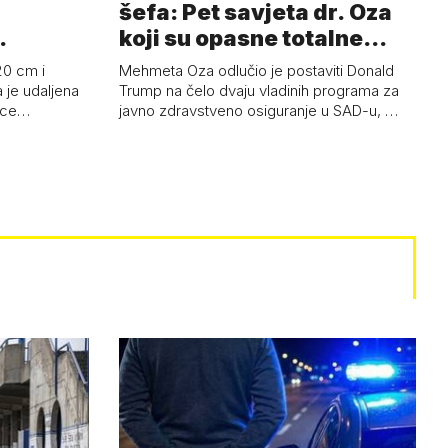
šefa: Pet savjeta dr. Oza
koji su opasne totalne
budalašti…
20 cm i
Mehmeta Oza odlučio je postaviti Donald
 je udaljena
Trump na čelo dvaju vladinih programa za
 oce…
javno zdravstveno osiguranje u SAD-u, …