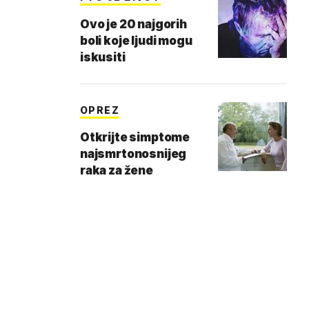
Ovo je 20 najgorih
boli koje ljudi mogu
iskusiti
OPREZ
Otkrijte simptome
najsmrtonosnijeg
raka za žene