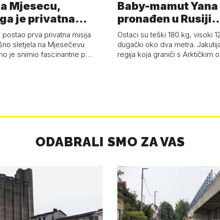
a Mjesecu,
Baby-mamut Yana
ga je privatna
pronađen u Rusiji
a - 'Pla…
najsačuvaniji je…
 postao prva privatna misija
Ostaci su teški 180 kg, visoki 1
ešno sletjela na Mjesečevu
dugački oko dva metra. Jakutija
mo je snimio fascinantne p…
regija koja graniči s Arktičkim