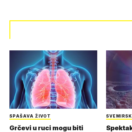
SPAŠAVA ŽIVOT
SVEMIRSK
Grčevi u ruci mogu biti
Spektak