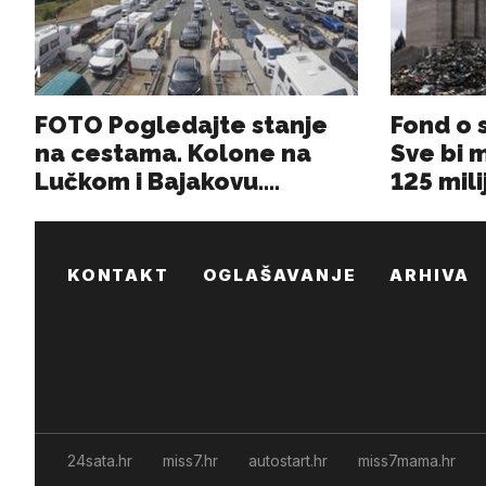
KONTAKT
OGLAŠAVANJE
ARHIVA
24sata.hr
miss7.hr
autostart.hr
miss7mama.hr