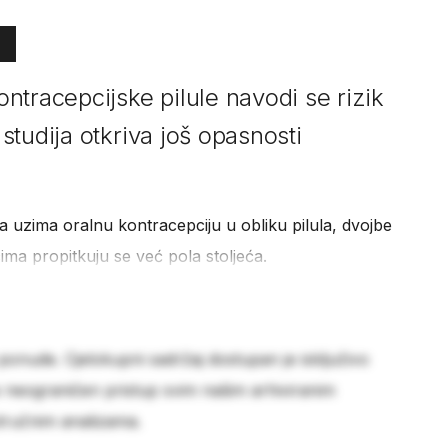
ntracepcijske pilule navodi se rizik
tudija otkriva još opasnosti
na uzima oralnu kontracepciju u obliku pilula, dvojbe
ma propitkuju se već pola stoljeća.
 ponude. Cjelokupni sadržaj dostupan je isključivo
e neograničen pristup svim našim arhiviranim
stručnim analizama.