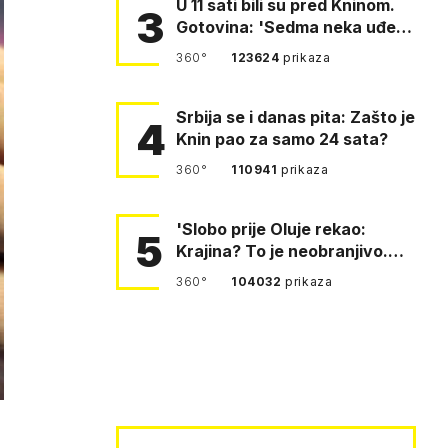
U 11 sati bili su pred Kninom.
3
Gotovina: 'Sedma neka uđe,
4. gardijska neka g…
360°
123624
prikaza
Srbija se i danas pita: Zašto je
4
Knin pao za samo 24 sata?
360°
110941
prikaza
'Slobo prije Oluje rekao:
5
Krajina? To je neobranjivo.
Tuđmana zvao Krivousti'
360°
104032
prikaza