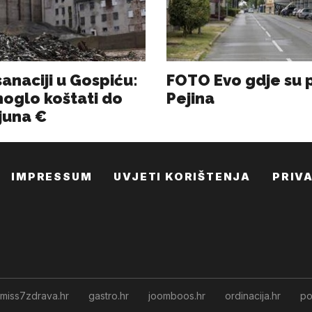
IMPRESSUM
UVJETI KORIŠTENJA
PRIV
miss7zdrava.hr
gastro.hr
joomboos.hr
ordinacija.hr
po