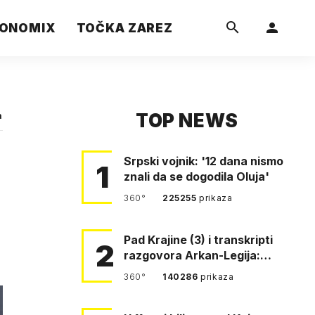
ONOMIX
TOČKA ZAREZ
TOP NEWS
a
Srpski vojnik: '12 dana nismo
1
znali da se dogodila Oluja'
360°
225255
prikaza
Pad Krajine (3) i transkripti
2
razgovora Arkan-Legija:
'Čujem, prelazite ustašam…
360°
140286
prikaza