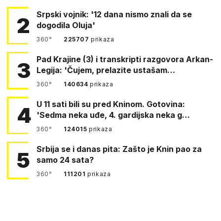
Srpski vojnik: '12 dana nismo znali da se
2
dogodila Oluja'
360°
225707
prikaza
Pad Krajine (3) i transkripti razgovora Arkan-
3
Legija: 'Čujem, prelazite ustašam…
360°
140634
prikaza
U 11 sati bili su pred Kninom. Gotovina:
4
'Sedma neka uđe, 4. gardijska neka g…
360°
124015
prikaza
Srbija se i danas pita: Zašto je Knin pao za
5
samo 24 sata?
360°
111201
prikaza