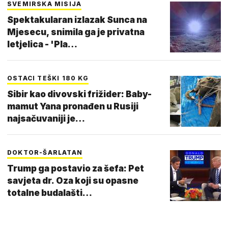
SVEMIRSKA MISIJA
Spektakularan izlazak Sunca na
Mjesecu, snimila ga je privatna
letjelica - 'Pla…
OSTACI TEŠKI 180 KG
Sibir kao divovski frižider: Baby-
mamut Yana pronađen u Rusiji
najsačuvaniji je…
DOKTOR-ŠARLATAN
Trump ga postavio za šefa: Pet
savjeta dr. Oza koji su opasne
totalne budalašti…