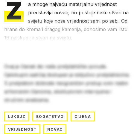
Z
a mnoge najveću materijalnu vrijednost
predstavlja novac, no postoje neke stvari na
svijetu koje nose vrijednost sami po sebi. Od
hrane do krema i dragog kamenja, donosimo vam listu
19 najskupljih stvari na svijetu.
Ovaj je članak dio naše pretplatničke ponude.
Cjelokupni sadržaj dostupan je isključivo pretplatnicima.
S pretplatom dobivate neograničen pristup svim našim
arhiviranim člancima, ekskluzivnim intervjuima i
stručnim analizama.
LUKSUZ
BOGATSTVO
CIJENA
VRIJEDNOST
NOVAC