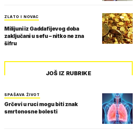
ZLATO I NOVAC
Milijuni iz Gaddafijevog doba
zaključani u sefu – nitko ne zna
šifru
JOŠ IZ RUBRIKE
SPAŠAVA ŽIVOT
Grčevi u ruci mogu biti znak
smrtonosne bolesti