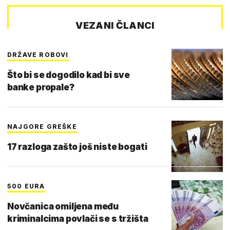
VEZANI ČLANCI
DRŽAVE ROBOVI
Što bi se dogodilo kad bi sve
banke propale?
NAJGORE GREŠKE
17 razloga zašto još niste bogati
500 EURA
Novčanica omiljena među
kriminalcima povlači se s tržišta