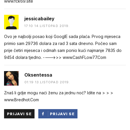
w︆︆w︆︆w︆︆.︆︆f︆︆ck69︆︆.︆︆site
jessicabailey
17:10 14.LISTOPAD 2019.
Ovo je najbolji posao koji GooglE sada plaća. Prvog mjeseca
primio sam 29736 dolara za rad 3 sata dnevno. Počeo sam
prije četiri mjeseca i odmah sam ponio kući najmanje 7835 do
9454 dolara tjedno. ---->>> www.CashFLow77.Com
Oksentessa
01:19 13.LISTOPAD 2019.
Znaš li gdje mogu naći ženu za jednu noć? Idite na > > >
www.Bredhot.Com
PRIJAVI SE
PRIJAVI SE
PUTEM