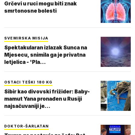
Grčevi u ruci mogu biti znak
smrtonosne bolesti
SVEMIRSKA MISIJA
Spektakularan izlazak Sunca na
Mjesecu, snimila ga je privatna
letjelica - 'Pla…
OSTACI TEŠKI 180 KG
Sibir kao divovski frižider: Baby-
mamut Yana pronađen u Rusiji
najsačuvaniji je…
DOKTOR-ŠARLATAN