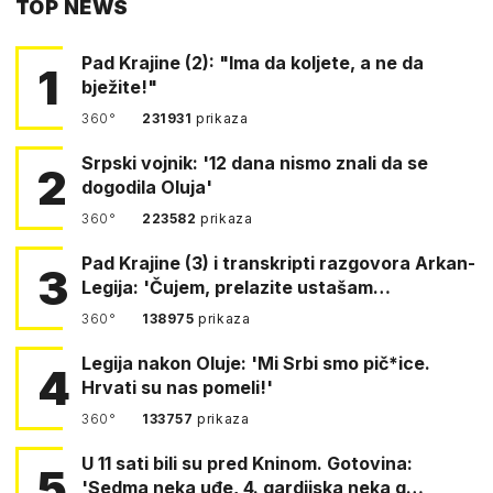
TOP NEWS
FACEBOOKA
Pad Krajine (2): "Ima da koljete, a ne da
1
bježite!"
360°
231931
prikaza
Srpski vojnik: '12 dana nismo znali da se
2
dogodila Oluja'
360°
223582
prikaza
Pad Krajine (3) i transkripti razgovora Arkan-
3
Legija: 'Čujem, prelazite ustašam…
360°
138975
prikaza
Legija nakon Oluje: 'Mi Srbi smo pič*ice.
4
Hrvati su nas pomeli!'
360°
133757
prikaza
U 11 sati bili su pred Kninom. Gotovina:
5
'Sedma neka uđe, 4. gardijska neka g…