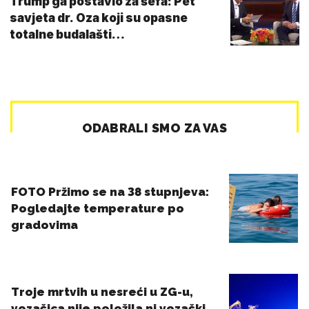
Trump ga postavio za šefa: Pet
savjeta dr. Oza koji su opasne
totalne budalašti…