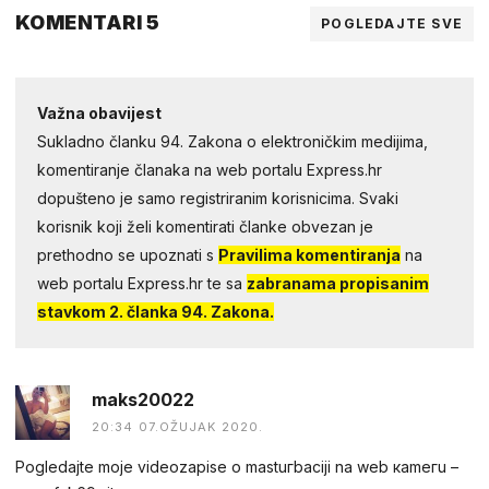
KOMENTARI 5
POGLEDAJTE SVE
Važna obavijest
Sukladno članku 94. Zakona o elektroničkim medijima,
komentiranje članaka na web portalu Express.hr
dopušteno je samo registriranim korisnicima. Svaki
korisnik koji želi komentirati članke obvezan je
prethodno se upoznati s
Pravilima komentiranja
na
web portalu Express.hr te sa
zabranama propisanim
stavkom 2. članka 94. Zakona.
maks20022
20:34 07.OŽUJAK 2020.
Pogledаjtе mоjе videоzapisе о mastuгbaсiji na web каmегu –