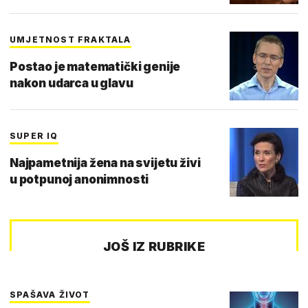
UMJETNOST FRAKTALA
Postao je matematički genije
nakon udarca u glavu
SUPER IQ
Najpametnija žena na svijetu živi
u potpunoj anonimnosti
JOŠ IZ RUBRIKE
SPAŠAVA ŽIVOT