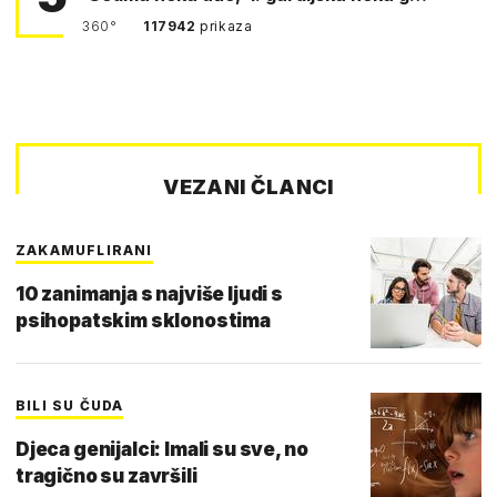
360°
117942
prikaza
VEZANI ČLANCI
ZAKAMUFLIRANI
10 zanimanja s najviše ljudi s
psihopatskim sklonostima
BILI SU ČUDA
Djeca genijalci: Imali su sve, no
tragično su završili