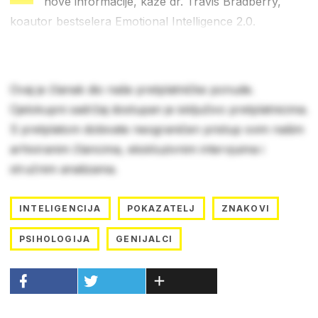
nove informacije, kaže dr. Travis Bradberry,
koautor bestselera Emotional Intelligence 2.0.
Ovaj je članak dio naše pretplatničke ponude.
Cjelokupni sadržaj dostupan je isključivo pretplatnicima.
S pretplatom dobivate neograničen pristup svim našim
arhiviranim člancima, ekskluzivnim intervjuima i
stručnim analizama.
INTELIGENCIJA
POKAZATELJ
ZNAKOVI
PSIHOLOGIJA
GENIJALCI