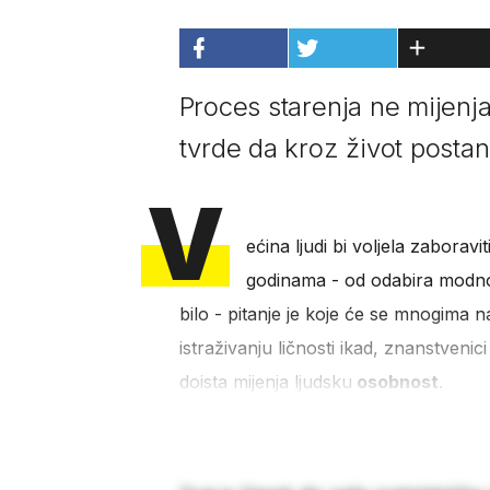
Proces starenja ne mijenja
tvrde da kroz život posta
V
ećina ljudi bi voljela zaboravi
godinama - od odabira modnog s
bilo - pitanje je koje će se mnogima 
istraživanju ličnosti ikad, znanstveni
doista mijenja ljudsku
osobnost
.