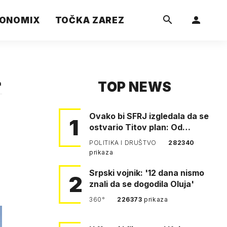
ONOMIX
TOČKA ZAREZ
TOP NEWS
a
Ovako bi SFRJ izgledala da se
1
ostvario Titov plan: Od
Klagenfurta do Istanbula!
POLITIKA I DRUŠTVO
282340
prikaza
Srpski vojnik: '12 dana nismo
2
znali da se dogodila Oluja'
360°
226373
prikaza