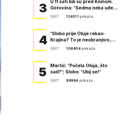
U 11 sati bili su pred Kninom.
3
Gotovina: 'Sedma neka uđe,
4. gardijska neka g…
360°
124511
prikaza
'Slobo prije Oluje rekao:
4
Krajina? To je neobranjivo.
Tuđmana zvao Krivousti'
360°
108404
prikaza
Martić: 'Počela Oluja, što
5
sad?'; Slobo: 'Ubij se!'
360°
98964
prikaza