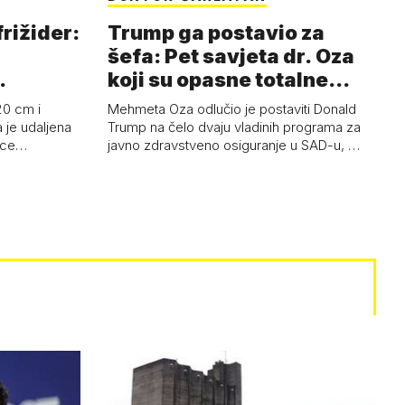
frižider:
Trump ga postavio za
šefa: Pet savjeta dr. Oza
koji su opasne totalne
budalašti…
20 cm i
Mehmeta Oza odlučio je postaviti Donald
 je udaljena
Trump na čelo dvaju vladinih programa za
 oce…
javno zdravstveno osiguranje u SAD-u, …