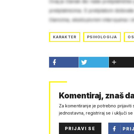
Ovaj je članak dio naše pretplatničke
pretplatnicima. S pretplatom dobivat
člancima, ekskluzivnim intervjuima i 
KARAKTER
PSIHOLOGIJA
O
Komentiraj, znaš da
Za komentiranje je potrebno prijaviti 
jednostavna, registriraj se i uključi se
PRIJAVI SE
PRI