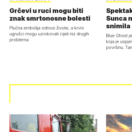
Grčevi u ruci mogu biti
Spektak
znak smrtonosne bolesti
Sunca n
snimila 
Plućna embolija odnosi živote, a krvni
letjelic
ugrušci mogu uzrokovati cijeli niz drugih
Blue Ghost je
problema
koja je uspj
površinu. Ta