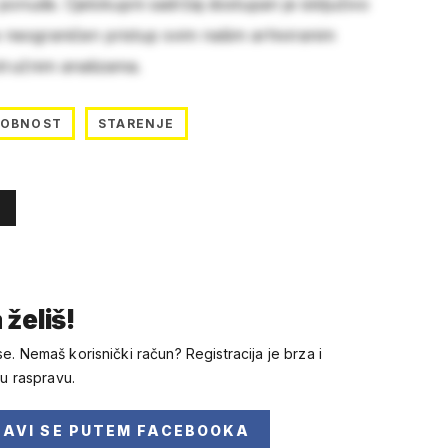
 ponude. Cjelokupni sadržaj dostupan je isključivo
e neograničen pristup svim našim arhiviranim
stručnim analizama.
SOBNOST
STARENJE
 želiš!
se. Nemaš korisnički račun? Registracija je brza i
 u raspravu.
JAVI SE
PUTEM FACEBOOKA