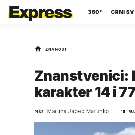
360°
CRNI SV
ZNANOST
Znanstvenici:
karakter 14 i 7
Martina Japec Martinko
PIŠE
15. R