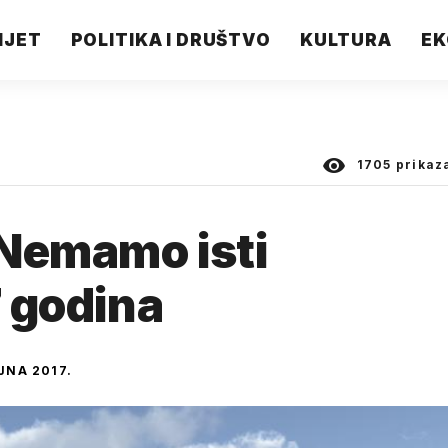
IJET
POLITIKA I DRUŠTVO
KULTURA
EK
1705
prikaz
 Nemamo isti
7 godina
UJNA 2017.