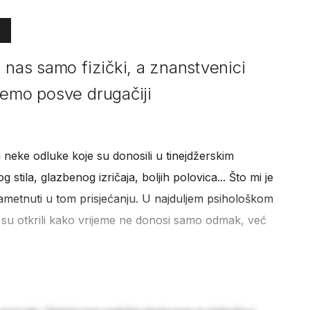
 nas samo fizički, a znanstvenici
nemo posve drugačiji
ti neke odluke koje su donosili u tinejdžerskim
tila, glazbenog izričaja, boljih polovica... Što mi je
nametnuti u tom prisjećanju. U najduljem psihološkom
ci su otkrili kako vrijeme ne donosi samo odmak, već