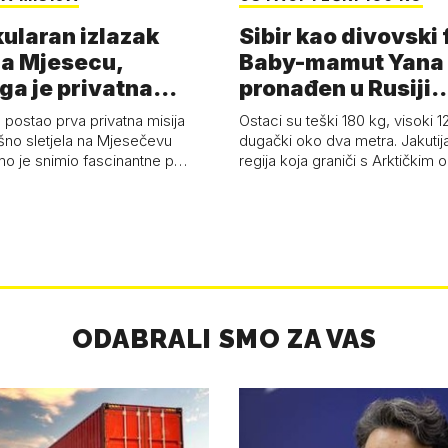
ularan izlazak
Sibir kao divovski 
a Mjesecu,
Baby-mamut Yana
ga je privatna
pronađen u Rusiji
a - 'Pla…
najsačuvaniji je…
 postao prva privatna misija
Ostaci su teški 180 kg, visoki 1
ešno sletjela na Mjesečevu
dugački oko dva metra. Jakutija
mo je snimio fascinantne p…
regija koja graniči s Arktičkim