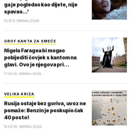
ga je pogledao kao dijete, nije
spavao...'
10:31 11. SRPANJ 2026.
GROF KANTA ZA SMEĆE
Nigela Faragea bi mogao
pobijediti čovjek s kantom na
glavi. Ovo je njegova pri…
17:00 10. SRPANJ 2026.
VELIKA KRIZA
Rusija ostaje bez goriva, uvoz ne
pomaže: Benzin je poskupio čak
40 posto!
15:00 10. SRPANJ 2026.