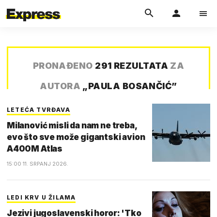
PRONAĐENO
291 REZULTATA
ZA
AUTORA
„
PAULA BOSANČIĆ
”
LETEĆA TVRĐAVA
Milanović misli da nam ne treba,
evo što sve može gigantski avion
A400M Atlas
15:00 11. SRPANJ 2026.
LEDI KRV U ŽILAMA
Jezivi jugoslavenski horor: 'Tko