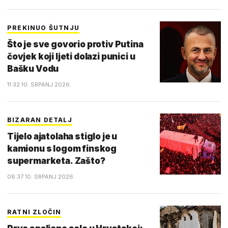
PREKINUO ŠUTNJU
Što je sve govorio protiv Putina
čovjek koji ljeti dolazi punici u
Bašku Vodu
11:32 10. SRPANJ 2026.
BIZARAN DETALJ
Tijelo ajatolaha stiglo je u
kamionu s logom finskog
supermarketa. Zašto?
08:37 10. SRPANJ 2026.
RATNI ZLOČIN