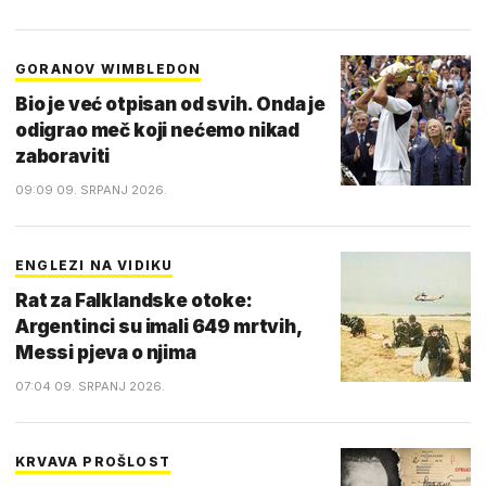
GORANOV WIMBLEDON
Bio je već otpisan od svih. Onda je
odigrao meč koji nećemo nikad
zaboraviti
09:09 09. SRPANJ 2026.
ENGLEZI NA VIDIKU
Rat za Falklandske otoke:
Argentinci su imali 649 mrtvih,
Messi pjeva o njima
07:04 09. SRPANJ 2026.
KRVAVA PROŠLOST