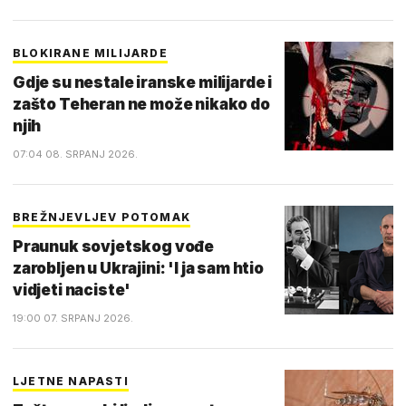
BLOKIRANE MILIJARDE
Gdje su nestale iranske milijarde i
zašto Teheran ne može nikako do
njih
07:04 08. SRPANJ 2026.
BREŽNJEVLJEV POTOMAK
Praunuk sovjetskog vođe
zarobljen u Ukrajini: 'I ja sam htio
vidjeti naciste'
19:00 07. SRPANJ 2026.
LJETNE NAPASTI