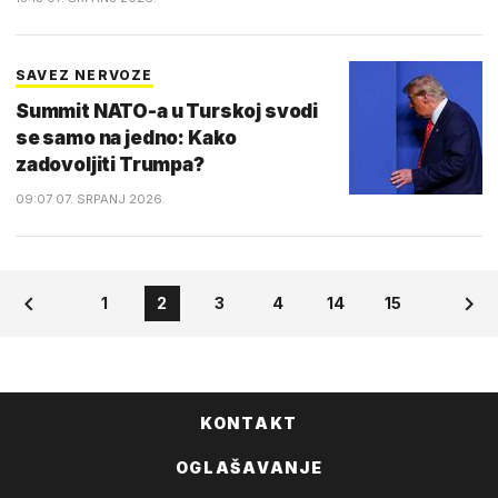
SAVEZ NERVOZE
Summit NATO-a u Turskoj svodi
se samo na jedno: Kako
zadovoljiti Trumpa?
09:07 07. SRPANJ 2026.
1
2
3
4
14
15
KONTAKT
OGLAŠAVANJE