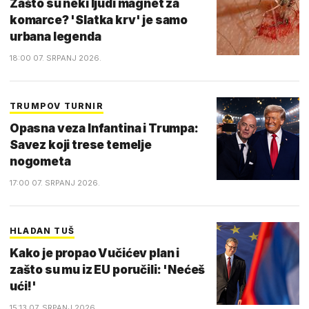
Zašto su neki ljudi magnet za
komarce? 'Slatka krv' je samo
urbana legenda
18:00 07. SRPANJ 2026.
TRUMPOV TURNIR
Opasna veza Infantina i Trumpa:
Savez koji trese temelje
nogometa
17:00 07. SRPANJ 2026.
HLADAN TUŠ
Kako je propao Vučićev plan i
zašto su mu iz EU poručili: 'Nećeš
ući!'
15:13 07. SRPANJ 2026.