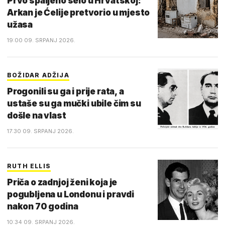
Prvo spaljeno selo u Hrvatskoj:
Arkan je Ćelije pretvorio u mjesto
užasa
19:00 09. SRPANJ 2026.
BOŽIDAR ADŽIJA
Progonili su ga i prije rata, a
ustaše su ga mučki ubile čim su
došle na vlast
17:30 09. SRPANJ 2026.
RUTH ELLIS
Priča o zadnjoj ženi koja je
pogubljena u Londonu i pravdi
nakon 70 godina
10:34 09. SRPANJ 2026.