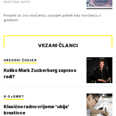
MARTINA JAPEC
Povijest će ovu novčanicu zauvijek pamtiti kao novčanicu s
greškom
VEZANI ČLANCI
UREDSKI ČOVJEK
Koliko Mark Zuckerberg zapravo
radi?
9-5=SMRT
Klasično radno vrijeme 'ubija'
kreativce