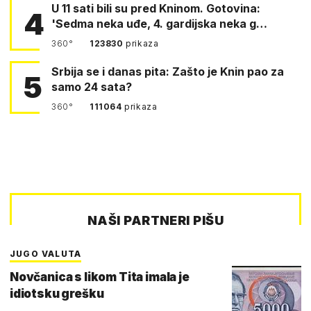
U 11 sati bili su pred Kninom. Gotovina:
4
'Sedma neka uđe, 4. gardijska neka g…
360°
123830
prikaza
Srbija se i danas pita: Zašto je Knin pao za
5
samo 24 sata?
360°
111064
prikaza
NAŠI PARTNERI PIŠU
JUGO VALUTA
Novčanica s likom Tita imala je
idiotsku grešku