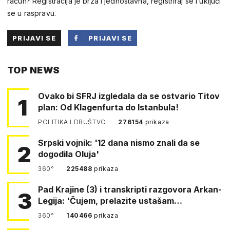
račun? Registracija je brza i jednostavna, registriraj se i uključi
se u raspravu.
PRIJAVI SE
PRIJAVI SE
PUTEM
TOP NEWS
FACEBOOKA
Ovako bi SFRJ izgledala da se ostvario Titov
1
plan: Od Klagenfurta do Istanbula!
POLITIKA I DRUŠTVO
276154
prikaza
Srpski vojnik: '12 dana nismo znali da se
2
dogodila Oluja'
360°
225488
prikaza
Pad Krajine (3) i transkripti razgovora Arkan-
3
Legija: 'Čujem, prelazite ustašam…
360°
140466
prikaza