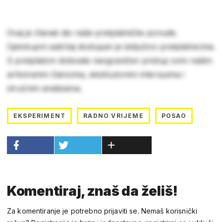
Ovaj je članak dio naše pretplatničke ponude.
Cjelokupni sadržaj dostupan je isključivo pretplatnicima.
S pretplatom dobivate neograničen pristup svim našim
arhiviranim člancima, ekskluzivnim intervjuima i
stručnim analizama.
EKSPERIMENT
RADNO VRIJEME
POSAO
Komentiraj, znaš da želiš!
Za komentiranje je potrebno prijaviti se. Nemaš korisnički