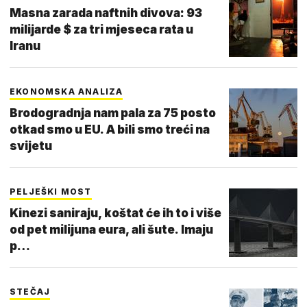
Masna zarada naftnih divova: 93
milijarde $ za tri mjeseca rata u
Iranu
EKONOMSKA ANALIZA
Brodogradnja nam pala za 75 posto
otkad smo u EU. A bili smo treći na
svijetu
PELJEŠKI MOST
Kinezi saniraju, koštat će ih to i više
od pet milijuna eura, ali šute. Imaju
p…
STEČAJ