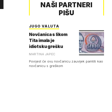
NAŠI PARTNERI
PIŠU
JUGO VALUTA
Novčanica s likom
Tita imala je
idiotsku grešku
MARTINA JAPEC
Povijest će ovu novčanicu zauvijek pamtiti kao
novčanicu s greškom