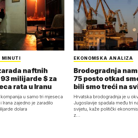
 MINUTI
EKONOMSKA ANALIZA
arada naftnih
Brodogradnja nam 
93 milijarde $ za
75 posto otkad smo
eca rata u Iranu
bili smo treći na sv
 kompanija u samo tri mjeseca
Hrvatska brodogradnja je u okv
i Irana zajedno je zaradilo
Jugoslavije spadala među tri n
ijarde dolara
svijetu, kaže politički ekonomis
z…