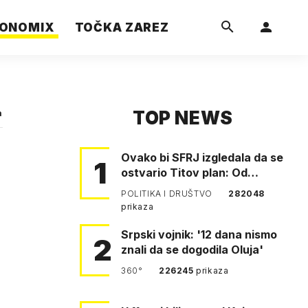
ONOMIX
TOČKA ZAREZ
TOP NEWS
a
Ovako bi SFRJ izgledala da se
1
ostvario Titov plan: Od
Klagenfurta do Istanbula!
POLITIKA I DRUŠTVO
282048
prikaza
Srpski vojnik: '12 dana nismo
2
znali da se dogodila Oluja'
360°
226245
prikaza