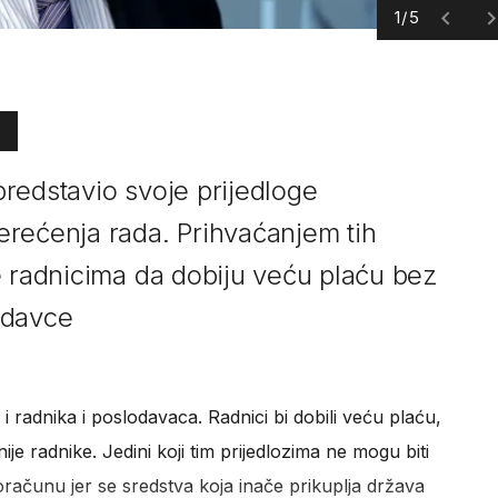
1/5
redstavio svoje prijedloge
rećenja rada. Prihvaćanjem tih
e radnicima da dobiju veću plaću bez
odavce
 i radnika i poslodavaca. Radnici bi dobili veću plaću,
nije radnike. Jedini koji tim prijedlozima ne mogu biti
računu jer se sredstva koja inače prikuplja država