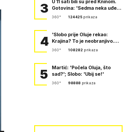
U 11 sati bili su pred Kninom.
3
Gotovina: 'Sedma neka uđe,
4. gardijska neka g…
360°
124425
prikaza
'Slobo prije Oluje rekao:
4
Krajina? To je neobranjivo.
Tuđmana zvao Krivousti'
360°
108282
prikaza
Martić: 'Počela Oluja, što
5
sad?'; Slobo: 'Ubij se!'
360°
98888
prikaza