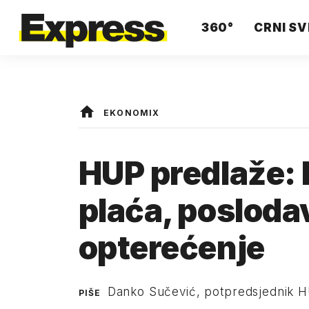
360°
CRNI SV
EKONOMIX
HUP predlaže:
plaća, poslod
opterećenje
Danko Sučević, potpredsjednik HU
PIŠE