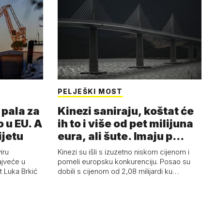
PELJEŠKI MOST
pala za
Kinezi saniraju, koštat će
 u EU. A
ih to i više od pet milijuna
ijetu
eura, ali šute. Imaju p…
iru
Kinezi su išli s izuzetno niskom cijenom i
ajveće u
pomeli europsku konkurenciju. Posao su
t Luka Brkić
dobili s cijenom od 2,08 milijardi ku…