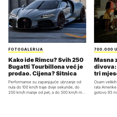
FOTOGALERIJA
700.000 U
Kako ide Rimcu? Svih 250
Masna z
Bugatti Tourbillona već je
divova: 
prodao. Cijena? Sitnica
tri mjes
Performanse su zapanjujuće: ubrzanje od
Osam velikih
nula do 100 km/h traje dvije sekunde, do
rata Amerike 
200 km/h manje od pet, a do 300 km/h m…
gotovo 93 mil