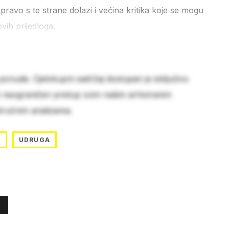
Upravo s te strane dolazi i većina kritika koje se mogu
ih prijedloga.
 ponude. Cjelokupni sadržaj dostupan je isključivo
e neograničen pristup svim našim arhiviranim
stručnim analizama.
I
UDRUGA