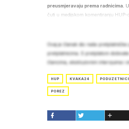
preusmjeravaju prema radnicima
. 
čuti u medijskom komentiranju HUP-ov
Ovaj je članak dio naše pretplatničke
pretplatnicima. S pretplatom dobivat
člancima, ekskluzivnim intervjuima i 
HUP
KVAKA24
PODUZETNIC
POREZ