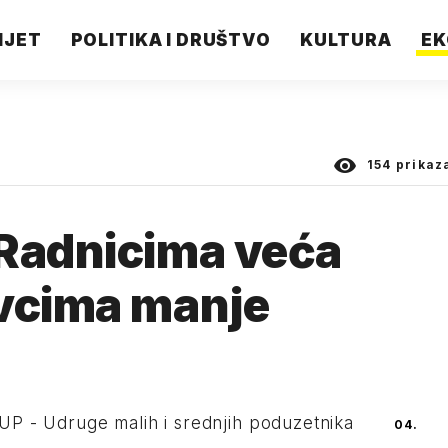
IJET
POLITIKA I DRUŠTVO
KULTURA
EK
154
prikaz
 Radnicima veća
avcima manje
P - Udruge malih i srednjih poduzetnika
04.