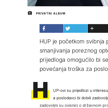
PRIVATNI ALBUM
HUP je početkom svibnja p
smanjivanja poreznog opte
prijedloga omogućilo bi s
povećanja troška za posl
H
UP-ovi su prijedlozi u interesu
a poslodavci bi dobili zadovolj
zadovoljni su ovisnici o državnom pro