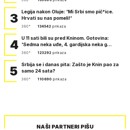
Legija nakon Oluje: 'Mi Srbi smo pič*ice.
3
Hrvati su nas pomeli!'
360°
134542
prikaza
U 11 sati bili su pred Kninom. Gotovina:
4
'Sedma neka uđe, 4. gardijska neka g…
360°
123292
prikaza
Srbija se i danas pita: Zašto je Knin pao za
5
samo 24 sata?
360°
110690
prikaza
NAŠI PARTNERI PIŠU