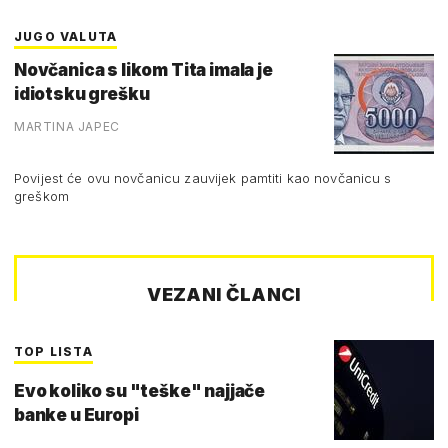
JUGO VALUTA
Novčanica s likom Tita imala je
idiotsku grešku
MARTINA JAPEC
Povijest će ovu novčanicu zauvijek pamtiti kao novčanicu s
greškom
VEZANI ČLANCI
TOP LISTA
Evo koliko su "teške" najjače
banke u Europi