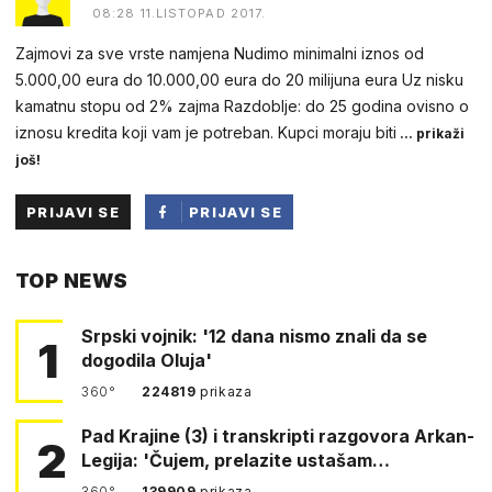
08:28 11.LISTOPAD 2017.
Zajmovi za sve vrste namjena Nudimo minimalni iznos od
5.000,00 eura do 10.000,00 eura do 20 milijuna eura Uz nisku
kamatnu stopu od 2% zajma Razdoblje: do 25 godina ovisno o
iznosu kredita koji vam je potreban. Kupci moraju biti
... prikaži
još!
PRIJAVI SE
PRIJAVI SE
PUTEM
TOP NEWS
FACEBOOKA
Srpski vojnik: '12 dana nismo znali da se
1
dogodila Oluja'
360°
224819
prikaza
Pad Krajine (3) i transkripti razgovora Arkan-
2
Legija: 'Čujem, prelazite ustašam…
360°
139909
prikaza