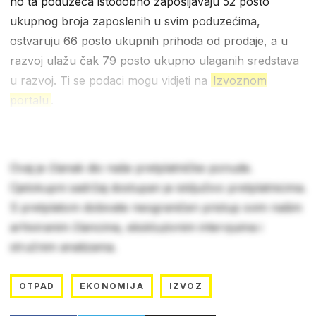
no ta poduzeća istodobno zapošljavaju 52 posto
ukupnog broja zaposlenih u svim poduzećima,
ostvaruju 66 posto ukupnih prihoda od prodaje, a u
razvoj ulažu čak 79 posto ukupno ulaganih sredstava
u razvoj. Ti se podaci mogu vidjeti na
Izvoznom
portalu
.
Ovaj je članak dio naše pretplatničke ponude.
Cjelokupni sadržaj dostupan je isključivo pretplatnicima.
S pretplatom dobivate neograničen pristup svim našim
arhiviranim člancima, ekskluzivnim intervjuima i
stručnim analizama.
OTPAD
EKONOMIJA
IZVOZ