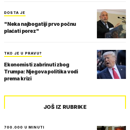
DOSTA JE
"Neka najbogatiji prvo počnu
plaćati porez"
TKO JE U PRAVU?
Ekonomisti zabrinuti zbog
Trumpa: Njegova politika vodi
prema krizi
JOŠ IZ RUBRIKE
700.000 U MINUTI