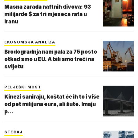
Masna zarada naftnih divova: 93
milijarde $ za tri mjeseca rata u
Iranu
EKONOMSKA ANALIZA
Brodogradnja nam pala za 75 posto
otkad smo u EU. A bili smo treći na
svijetu
PELJEŠKI MOST
Kinezi saniraju, koštat će ih to i više
od pet milijuna eura, ali šute. Imaju
p…
STEČAJ