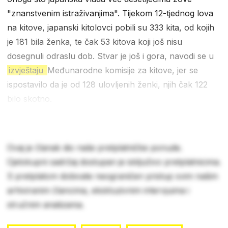
"znanstvenim istraživanjima". Tijekom 12-tjednog lova
na kitove, japanski kitolovci pobili su 333 kita, od kojih
je 181 bila ženka, te čak 53 kitova koji još nisu
dosegnuli odraslu dob. Stvar je još i gora, navodi se u
izvještaju
Međunarodne komisije za kitove, jer se
ispostavilo da je od 128 ulovljenih ženki, njih čak 122
bilo skotno.
Ovaj je članak dio naše pretplatničke ponude.
Cjelokupni sadržaj dostupan je isključivo pretplatnicima.
S pretplatom dobivate neograničen pristup svim našim
arhiviranim člancima, ekskluzivnim intervjuima i
stručnim analizama.