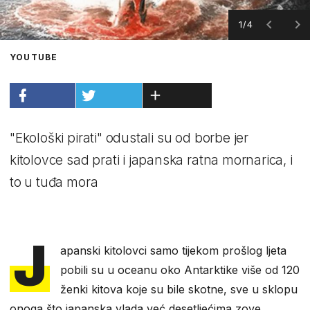
1/4
YOUTUBE
"Ekološki pirati" odustali su od borbe jer
kitolovce sad prati i japanska ratna mornarica, i
to u tuđa mora
J
apanski kitolovci samo tijekom prošlog ljeta
pobili su u oceanu oko Antarktike više od 120
ženki kitova koje su bile skotne, sve u sklopu
onoga što japanska vlada već desetljećima zove