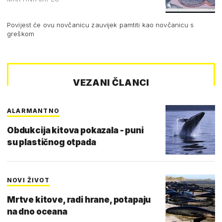
Povijest će ovu novčanicu zauvijek pamtiti kao novčanicu s
greškom
VEZANI ČLANCI
ALARMANTNO
Obdukcija kitova pokazala - puni
su plastičnog otpada
NOVI ŽIVOT
Mrtve kitove, radi hrane, potapaju
na dno oceana