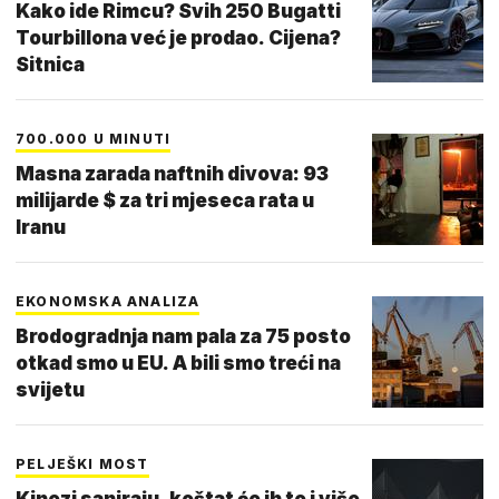
Kako ide Rimcu? Svih 250 Bugatti
Tourbillona već je prodao. Cijena?
Sitnica
700.000 U MINUTI
Masna zarada naftnih divova: 93
milijarde $ za tri mjeseca rata u
Iranu
EKONOMSKA ANALIZA
Brodogradnja nam pala za 75 posto
otkad smo u EU. A bili smo treći na
svijetu
PELJEŠKI MOST
Kinezi saniraju, koštat će ih to i više