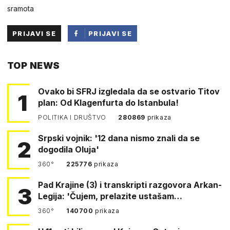
sramota
PRIJAVI SE
PRIJAVI SE
PUTEM
TOP NEWS
FACEBOOKA
Ovako bi SFRJ izgledala da se ostvario Titov
1
plan: Od Klagenfurta do Istanbula!
POLITIKA I DRUŠTVO
280869
prikaza
Srpski vojnik: '12 dana nismo znali da se
2
dogodila Oluja'
360°
225776
prikaza
Pad Krajine (3) i transkripti razgovora Arkan-
3
Legija: 'Čujem, prelazite ustašam…
360°
140700
prikaza