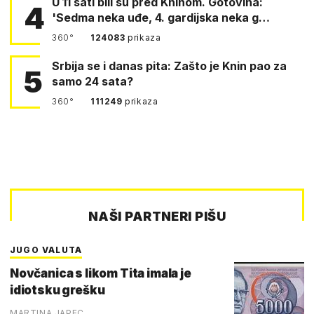
U 11 sati bili su pred Kninom. Gotovina:
4
'Sedma neka uđe, 4. gardijska neka g…
360°
124083
prikaza
Srbija se i danas pita: Zašto je Knin pao za
5
samo 24 sata?
360°
111249
prikaza
NAŠI PARTNERI PIŠU
JUGO VALUTA
Novčanica s likom Tita imala je
idiotsku grešku
MARTINA JAPEC