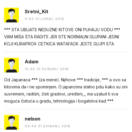
Sretni_Kit
11:59 01.LIPANJ 2018.
*** STA UBIJATE NEDUZNE KITOVE ONI PUHAJU VODU ***
VAM MIŠA ŠTA RADITE JER STE NORMALNI GLUPANI JEDNI
KOJI KURAPROX CETKICA WATAFACK JESTE GLUPI STA
Adam
10:45 31.SVIBANJ 2018.
Od Japanaca *** (za mene). Njihove *** tradicije, *** a ovo sa
kitovima da i ne spominjem. O japancima stalno pišu kako su oni
suvremeni, radišni, čisti gradovi, uređeni,,, ma uzalud ti sva
moguća čistoća u gradu, tehnologija i bogatstva kad ***
nelson
09:44 31.SVIBANJ 2018.