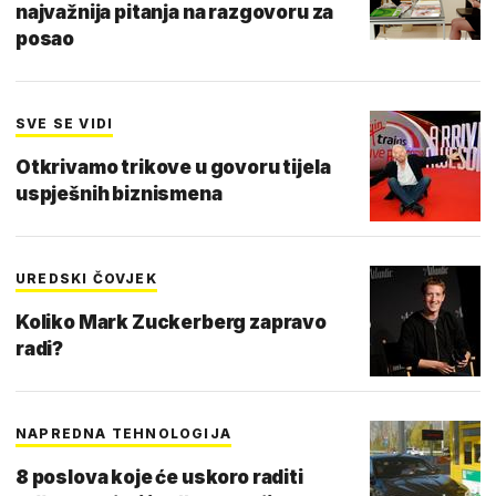
najvažnija pitanja na razgovoru za
posao
SVE SE VIDI
Otkrivamo trikove u govoru tijela
uspješnih biznismena
UREDSKI ČOVJEK
Koliko Mark Zuckerberg zapravo
radi?
NAPREDNA TEHNOLOGIJA
8 poslova koje će uskoro raditi