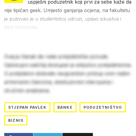
uspješni poduzetnik koji prvi za sebe kaže da
nije tipičan geek. Umjesto ganjanja ocjena, na fakultetu
je putovao je u studentskoj udruzi, upijao iskustva i
širio horizonte.
Ovaj je članak dio naše pretplatničke ponude.
Cjelokupni sadržaj dostupan je isključivo pretplatnicima.
S pretplatom dobivate neograničen pristup svim našim
arhiviranim člancima, ekskluzivnim intervjuima i
stručnim analizama.
STJEPAN PAVLEK
BANKE
PODUZETNIŠTVO
BIZNIS