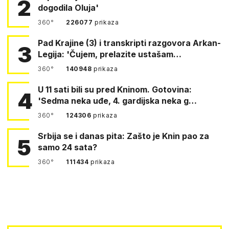
2
dogodila Oluja'
360°
226077
prikaza
Pad Krajine (3) i transkripti razgovora Arkan-
3
Legija: 'Čujem, prelazite ustašam…
360°
140948
prikaza
U 11 sati bili su pred Kninom. Gotovina:
4
'Sedma neka uđe, 4. gardijska neka g…
360°
124306
prikaza
Srbija se i danas pita: Zašto je Knin pao za
5
samo 24 sata?
360°
111434
prikaza