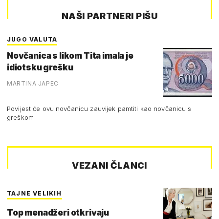
NAŠI PARTNERI PIŠU
JUGO VALUTA
Novčanica s likom Tita imala je
idiotsku grešku
MARTINA JAPEC
Povijest će ovu novčanicu zauvijek pamtiti kao novčanicu s
greškom
VEZANI ČLANCI
TAJNE VELIKIH
Top menadžeri otkrivaju