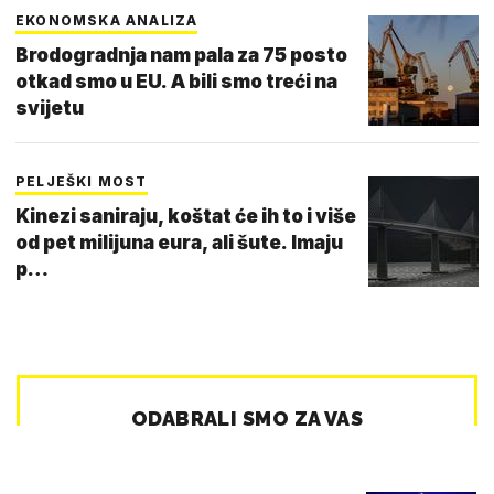
EKONOMSKA ANALIZA
Brodogradnja nam pala za 75 posto
otkad smo u EU. A bili smo treći na
svijetu
PELJEŠKI MOST
Kinezi saniraju, koštat će ih to i više
od pet milijuna eura, ali šute. Imaju
p…