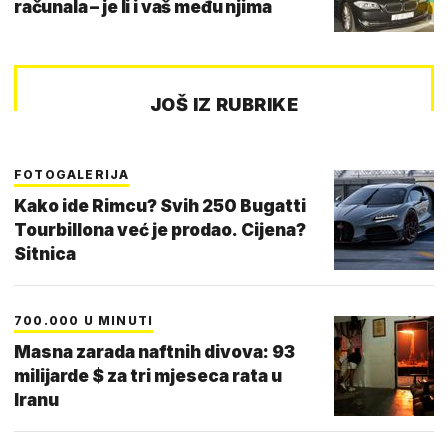
računala – je li i vaš među njima
JOŠ IZ RUBRIKE
FOTOGALERIJA
Kako ide Rimcu? Svih 250 Bugatti
Tourbillona već je prodao. Cijena?
Sitnica
700.000 U MINUTI
Masna zarada naftnih divova: 93
milijarde $ za tri mjeseca rata u
Iranu