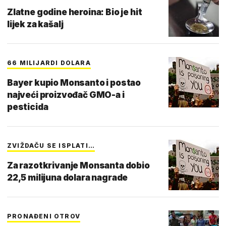
Zlatne godine heroina: Bio je hit
lijek za kašalj
66 MILIJARDI DOLARA
Bayer kupio Monsanto i postao
najveći proizvođač GMO-a i
pesticida
ZVIŽDAČU SE ISPLATI…
Za razotkrivanje Monsanta dobio
22,5 milijuna dolara nagrade
PRONAĐENI OTROV