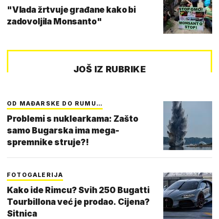
"Vlada žrtvuje građane kako bi
zadovoljila Monsanto"
JOŠ IZ RUBRIKE
OD MAĐARSKE DO RUMU…
Problemi s nuklearkama: Zašto
samo Bugarska ima mega-
spremnike struje?!
FOTOGALERIJA
Kako ide Rimcu? Svih 250 Bugatti
Tourbillona već je prodao. Cijena?
Sitnica