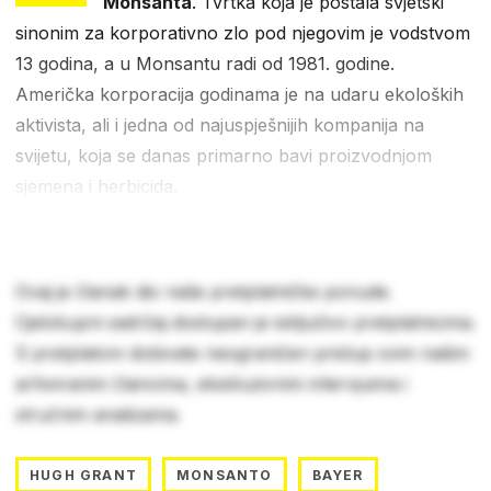
Monsanta
. Tvrtka koja je postala svjetski
sinonim za korporativno zlo pod njegovim je vodstvom
13 godina, a u Monsantu radi od 1981. godine.
Američka korporacija godinama je na udaru ekoloških
aktivista, ali i jedna od najuspješnijih kompanija na
svijetu, koja se danas primarno bavi proizvodnjom
sjemena i herbicida.
Ovaj je članak dio naše pretplatničke ponude.
Cjelokupni sadržaj dostupan je isključivo pretplatnicima.
S pretplatom dobivate neograničen pristup svim našim
arhiviranim člancima, ekskluzivnim intervjuima i
stručnim analizama.
HUGH GRANT
MONSANTO
BAYER