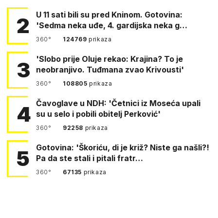
U 11 sati bili su pred Kninom. Gotovina:
2
'Sedma neka uđe, 4. gardijska neka g…
360°
124769
prikaza
'Slobo prije Oluje rekao: Krajina? To je
3
neobranjivo. Tuđmana zvao Krivousti'
360°
108805
prikaza
Čavoglave u NDH: 'Četnici iz Moseća upali
4
su u selo i pobili obitelj Perković'
360°
92258
prikaza
Gotovina: 'Škoriću, di je križ? Niste ga našli?!
5
Pa da ste stali i pitali fratr…
360°
67135
prikaza