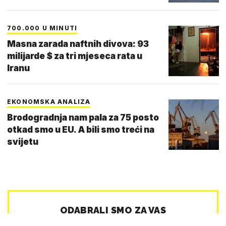
700.000 U MINUTI
Masna zarada naftnih divova: 93
milijarde $ za tri mjeseca rata u
Iranu
EKONOMSKA ANALIZA
Brodogradnja nam pala za 75 posto
otkad smo u EU. A bili smo treći na
svijetu