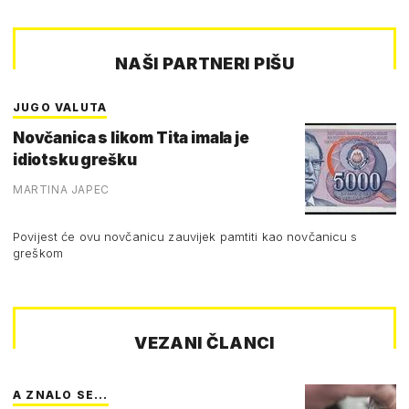
NAŠI PARTNERI PIŠU
JUGO VALUTA
Novčanica s likom Tita imala je
idiotsku grešku
MARTINA JAPEC
Povijest će ovu novčanicu zauvijek pamtiti kao novčanicu s
greškom
VEZANI ČLANCI
A ZNALO SE...