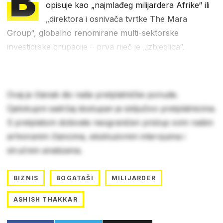
B
opisuje kao „najmlađeg milijardera Afrike“ ili
„direktora i osnivača tvrtke The Mara
Group“, globalno renomirane multi-sektorske
investicijske grupacije – prva riječ je „izbjeglica“.
Ovaj je članak dio naše pretplatničke ponude.
Cjelokupni sadržaj dostupan je isključivo pretplatnicima.
S pretplatom dobivate neograničen pristup svim našim
arhiviranim člancima, ekskluzivnim intervjuima i
stručnim analizama.
BIZNIS
BOGATAŠI
MILIJARDER
ASHISH THAKKAR