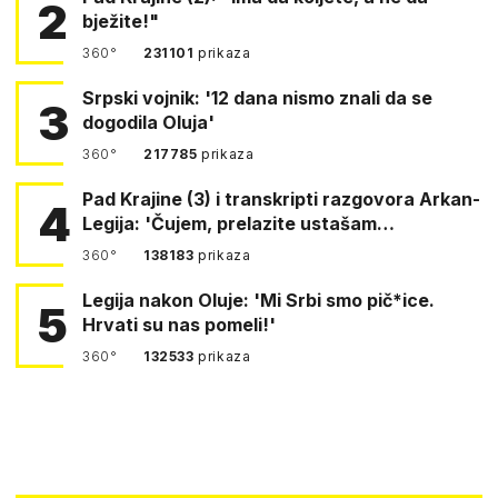
2
bježite!"
360°
231101
prikaza
Srpski vojnik: '12 dana nismo znali da se
3
dogodila Oluja'
360°
217785
prikaza
Pad Krajine (3) i transkripti razgovora Arkan-
4
Legija: 'Čujem, prelazite ustašam…
360°
138183
prikaza
Legija nakon Oluje: 'Mi Srbi smo pič*ice.
5
Hrvati su nas pomeli!'
360°
132533
prikaza