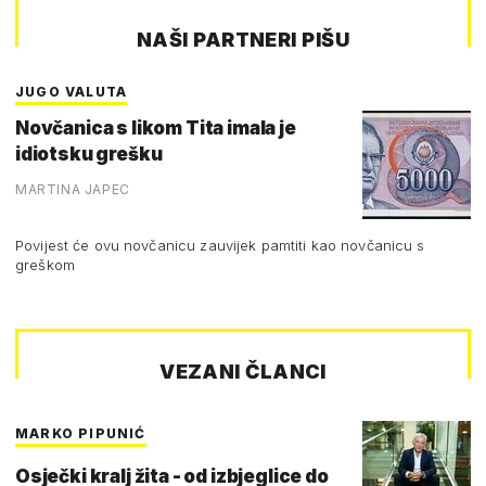
NAŠI PARTNERI PIŠU
JUGO VALUTA
Novčanica s likom Tita imala je
idiotsku grešku
MARTINA JAPEC
Povijest će ovu novčanicu zauvijek pamtiti kao novčanicu s
greškom
VEZANI ČLANCI
MARKO PIPUNIĆ
Osječki kralj žita - od izbjeglice do