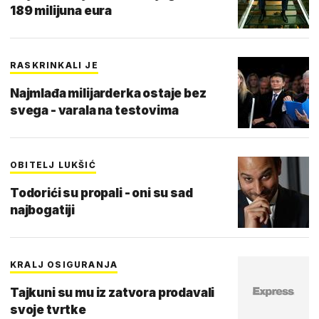
189 milijuna eura
RASKRINKALI JE
Najmlađa milijarderka ostaje bez
svega - varala na testovima
OBITELJ LUKŠIĆ
Todorići su propali - oni su sad
najbogatiji
KRALJ OSIGURANJA
Tajkuni su mu iz zatvora prodavali
svoje tvrtke