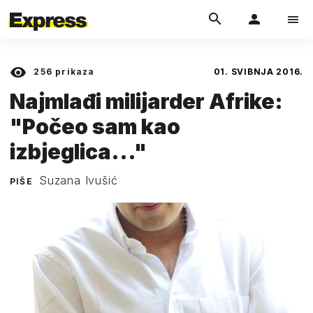
256
prikaza
01. SVIBNJA 2016.
Najmlađi milijarder Afrike:
"Počeo sam kao
izbjeglica..."
Suzana Ivušić
PIŠE