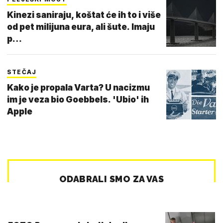
Kinezi saniraju, koštat će ih to i više
od pet milijuna eura, ali šute. Imaju
p…
STEČAJ
Kako je propala Varta? U nacizmu
im je veza bio Goebbels. 'Ubio' ih
Apple