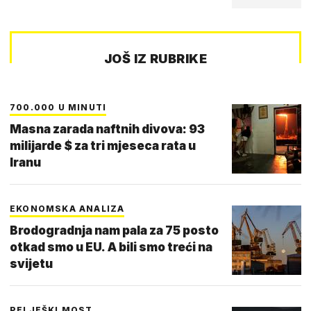
JOŠ IZ RUBRIKE
700.000 U MINUTI
Masna zarada naftnih divova: 93
milijarde $ za tri mjeseca rata u
Iranu
EKONOMSKA ANALIZA
Brodogradnja nam pala za 75 posto
otkad smo u EU. A bili smo treći na
svijetu
PELJEŠKI MOST