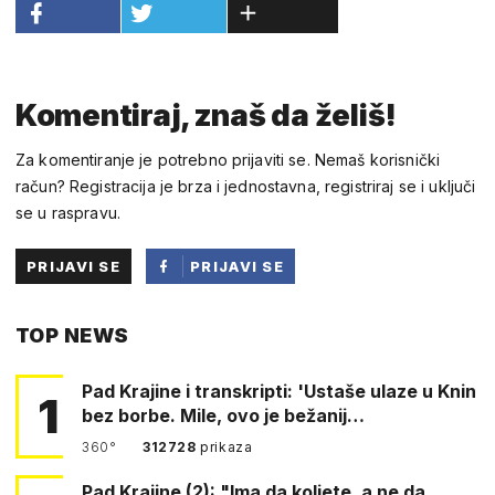
Komentiraj, znaš da želiš!
Za komentiranje je potrebno prijaviti se. Nemaš korisnički
račun? Registracija je brza i jednostavna, registriraj se i uključi
se u raspravu.
PRIJAVI SE
PRIJAVI SE
PUTEM
TOP NEWS
FACEBOOKA
Pad Krajine i transkripti: 'Ustaše ulaze u Knin
1
bez borbe. Mile, ovo je bežanij…
360°
312728
prikaza
Pad Krajine (2): "Ima da koljete, a ne da