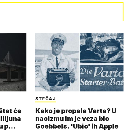
STEČAJ
štat će
Kako je propala Varta? U
milijuna
nacizmu im je veza bio
ju p…
Goebbels. 'Ubio' ih Apple