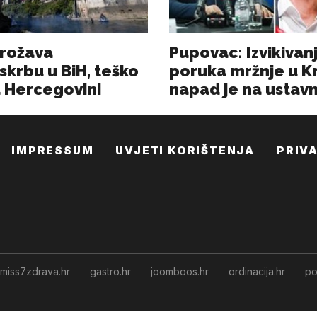
IMPRESSUM
UVJETI KORIŠTENJA
PRIV
miss7zdrava.hr
gastro.hr
joomboos.hr
ordinacija.hr
po