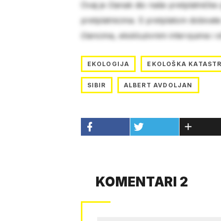
Ovaj je članak dio naše pretplatničke
pretplatnicima. S pretplatom dobivat
člancima, ekskluzivnim intervjuima i 
EKOLOGIJA
EKOLOŠKA KATAST
SIBIR
ALBERT AVDOLJAN
KOMENTARI 2