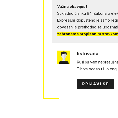
Važna obavijest
Sukladno članku 94. Zakona o elek
Express.hr dopušteno je samo regist
obvezan je prethodno se upoznati
zabranama propisanim stavkom 
listovača
Rusi su vam nepresušna 
Tihom oceanu ili o engle
PRIJAVI SE