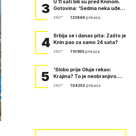
U 11 sati bili su pred Kninom.
3
Gotovina: 'Sedma neka uđe,
4. gardijska neka g…
360°
123646
prikaza
Srbija se i danas pita: Zašto je
4
Knin pao za samo 24 sata?
360°
110955
prikaza
'Slobo prije Oluje rekao:
5
Krajina? To je neobranjivo.
Tuđmana zvao Krivousti'
360°
104252
prikaza