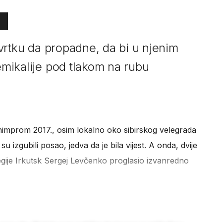
 tvrtku da propadne, da bi u njenim
kemikalije pod tlakom na rubu
himprom 2017., osim lokalno oko sibirskog velegrada
su izgubili posao, jedva da je bila vijest. A onda, dvije
regije Irkutsk Sergej Levčenko proglasio izvanredno