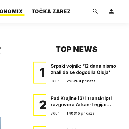
ONOMIX
TOČKA ZAREZ
TOP NEWS
a
Srpski vojnik: '12 dana nismo
1
znali da se dogodila Oluja'
360°
225288
prikaza
Pad Krajine (3) i transkripti
2
razgovora Arkan-Legija:
'Čujem, prelazite ustašam…
360°
140315
prikaza