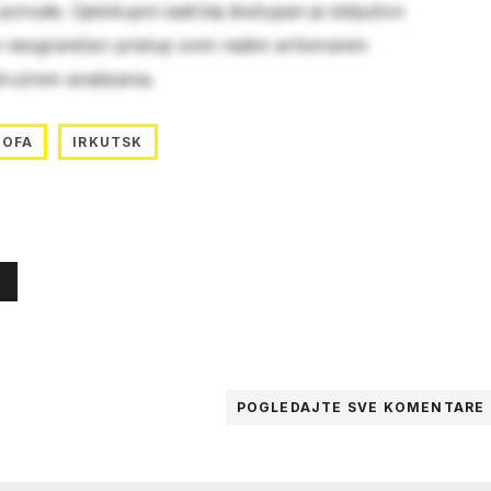
 ponude. Cjelokupni sadržaj dostupan je isključivo
e neograničen pristup svim našim arhiviranim
stručnim analizama.
ROFA
IRKUTSK
POGLEDAJTE SVE
KOMENTARE