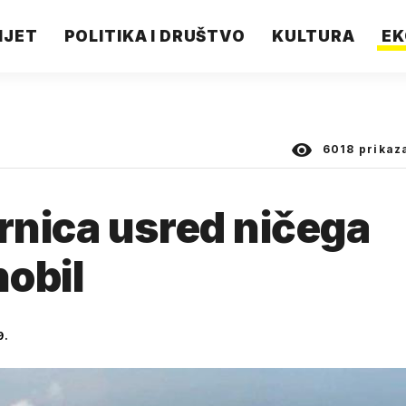
IJET
POLITIKA I DRUŠTVO
KULTURA
EK
6018
prikaz
rnica usred ničega
nobil
9.