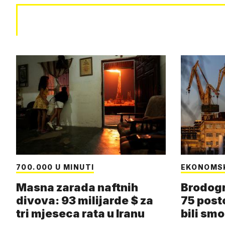
700.000 U MINUTI
EKONOMS
Masna zarada naftnih
Brodogr
divova: 93 milijarde $ za
75 post
tri mjeseca rata u Iranu
bili smo