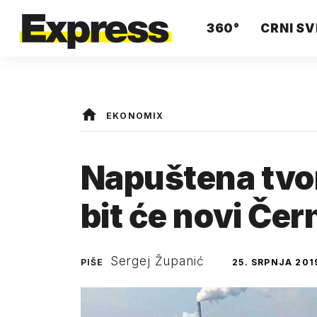
360°
CRNI SV
EKONOMIX
Napuštena tvo
bit će novi Čer
Sergej Županić
PIŠE
25. SRPNJA 201