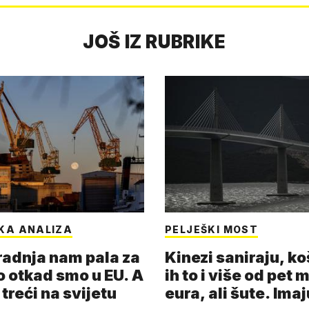
JOŠ IZ RUBRIKE
KA ANALIZA
PELJEŠKI MOST
adnja nam pala za
Kinezi saniraju, ko
o otkad smo u EU. A
ih to i više od pet 
 treći na svijetu
eura, ali šute. Ima