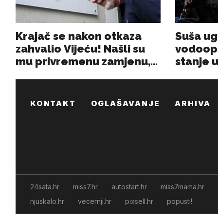
KONTAKT
OGLAŠAVANJE
ARHIVA
24sata.hr
miss7.hr
autostart.hr
miss7mama.hr
njuskalo.hr
vecernji.hr
pixsell.hr
popusti!