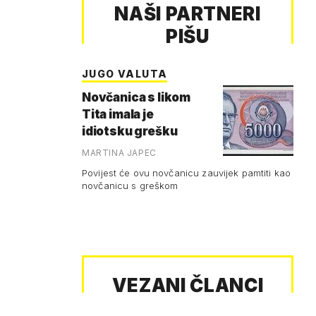
NAŠI PARTNERI
PIŠU
JUGO VALUTA
Novčanica s likom
Tita imala je
idiotsku grešku
MARTINA JAPEC
Povijest će ovu novčanicu zauvijek pamtiti kao
novčanicu s greškom
VEZANI ČLANCI