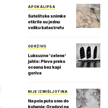
APOKALIPSA
Satelitske snimke
otkrile su jednu
veliku katastrofu
ODRŽIVO
Luksuzne 'zelene'
jahte: Plove preko
oceana bez kapi
goriva
NIJE IZMIŠLJOTINA
Na pola puta smo do
kuhanja: Gradovi na