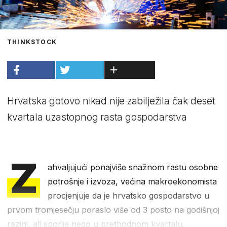
THINKSTOCK
Hrvatska gotovo nikad nije zabilježila čak deset
kvartala uzastopnog rasta gospodarstva
Z
ahvaljujući ponajviše snažnom rastu osobne
potrošnje i izvoza, većina makroekonomista
procjenjuje da je hrvatsko gospodarstvo u
prvom tromjesečju poraslo više od 3 posto na godišnjoj
razini, ali sporije nego u prethodnom kvartalu.