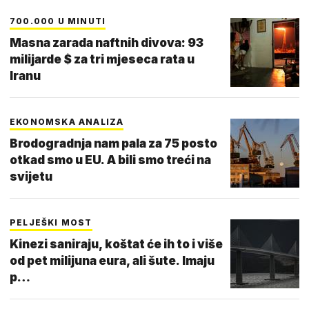
700.000 U MINUTI
Masna zarada naftnih divova: 93
milijarde $ za tri mjeseca rata u
Iranu
EKONOMSKA ANALIZA
Brodogradnja nam pala za 75 posto
otkad smo u EU. A bili smo treći na
svijetu
PELJEŠKI MOST
Kinezi saniraju, koštat će ih to i više
od pet milijuna eura, ali šute. Imaju
p…