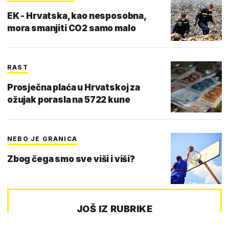
EK - Hrvatska, kao nesposobna,
mora smanjiti CO2 samo malo
RAST
Prosječna plaća u Hrvatskoj za
ožujak porasla na 5722 kune
NEBO JE GRANICA
Zbog čega smo sve viši i viši?
JOŠ IZ RUBRIKE