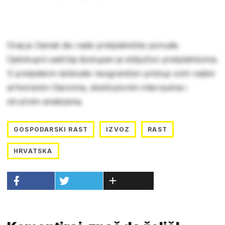
Ovaj je članak dio naše pretplatničke ponude.
Cjelokupni sadržaj dostupan je isključivo pretplatnicima.
S pretplatom dobivate neograničen pristup svim našim
arhiviranim člancima, ekskluzivnim intervjuima i
stručnim analizama.
GOSPODARSKI RAST
IZVOZ
RAST
HRVATSKA