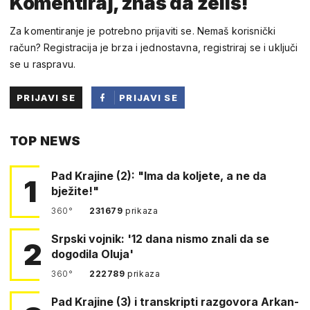
Komentiraj, znaš da želiš!
Za komentiranje je potrebno prijaviti se. Nemaš korisnički
račun? Registracija je brza i jednostavna, registriraj se i uključi
se u raspravu.
PRIJAVI SE
PRIJAVI SE
PUTEM
TOP NEWS
FACEBOOKA
Pad Krajine (2): "Ima da koljete, a ne da
1
bježite!"
360°
231679
prikaza
Srpski vojnik: '12 dana nismo znali da se
2
dogodila Oluja'
360°
222789
prikaza
Pad Krajine (3) i transkripti razgovora Arkan-