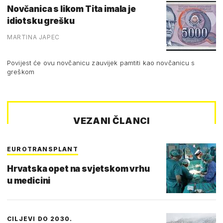
Novčanica s likom Tita imala je
idiotsku grešku
MARTINA JAPEC
Povijest će ovu novčanicu zauvijek pamtiti kao novčanicu s
greškom
VEZANI ČLANCI
EUROTRANSPLANT
Hrvatska opet na svjetskom vrhu
u medicini
CILJEVI DO 2030.