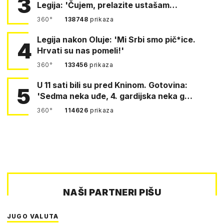
3
Legija: 'Čujem, prelazite ustašam…
360°
138748
prikaza
Legija nakon Oluje: 'Mi Srbi smo pič*ice.
4
Hrvati su nas pomeli!'
360°
133456
prikaza
U 11 sati bili su pred Kninom. Gotovina:
5
'Sedma neka uđe, 4. gardijska neka g…
360°
114626
prikaza
NAŠI PARTNERI PIŠU
JUGO VALUTA