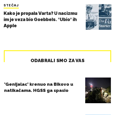
STEČAJ
Kako je propala Varta? U nacizmu
im je veza bio Goebbels. 'Ubio' ih
Apple